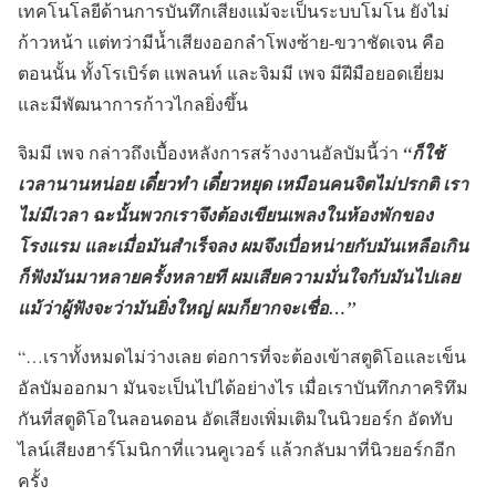
เทคโนโลยีด้านการบันทึกเสียงแม้จะเป็นระบบโมโน ยังไม่
ก้าวหน้า แต่ทว่ามีน้ำเสียงออกลำโพงซ้าย-ขวาชัดเจน คือ
ตอนนั้น ทั้งโรเบิร์ต แพลนท์ และจิมมี เพจ มีฝีมือยอดเยี่ยม
และมีพัฒนาการก้าวไกลยิ่งขึ้น
จิมมี เพจ กล่าวถึงเบื้องหลังการสร้างงานอัลบัมนี้ว่า
“ก็ใช้
เวลานานหน่อย เดี๋ยวทำ เดี๋ยวหยุด เหมือนคนจิตไม่ปรกติ เรา
ไม่มีเวลา ฉะนั้นพวกเราจึงต้องเขียนเพลงในห้องพักของ
โรงแรม และเมื่อมันสำเร็จลง ผมจึงเบื่อหน่ายกับมันเหลือเกิน
ก็ฟังมันมาหลายครั้งหลายที ผมเสียความมั่นใจกับมันไปเลย
แม้ว่าผู้ฟังจะว่ามันยิ่งใหญ่ ผมก็ยากจะเชื่อ…”
“…เราทั้งหมดไม่ว่างเลย ต่อการที่จะต้องเข้าสตูดิโอและเข็น
อัลบัมออกมา มันจะเป็นไปได้อย่างไร เมื่อเราบันทึกภาคริทึม
กันที่สตูดิโอในลอนดอน อัดเสียงเพิ่มเติมในนิวยอร์ก อัดทับ
ไลน์เสียงฮาร์โมนิกาที่แวนคูเวอร์ แล้วกลับมาที่นิวยอร์กอีก
ครั้ง