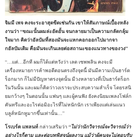
จิมมี เพจ คงจะระอาสุดขีดเช่นกัน เขาให้สัมภาษณ์เบื้องหลัง
งานว่า “ขณะนั้นผมล่ะอัดอั้น จนกลายมาเป็นความกลัดกลุ้ม
ใจมาก คิดว่าอัลบัมที่สองมันจะแหกคอกออกไปมากจา
กอัลบัมเดิม คือมันจะเกินเลยต่อสถานะของแนวทางของวง”
“…แต่…อีกที ผมก็ได้แต่หวังว่า เลด เซพพลิน คงจะมี
เครื่องหมายการค้าพอดีตอนตรงถึงจุดนี้ มันมีความเป็นฮาร์ด
ร็อกมาก ก็ไม่มีปัญหาตรงจุดนั้น มีวงหลายวงที่เป็นฮาร์ดร็อก
ในวันนั้น และผมก็คิดว่าวงเราจะประสบความสำเร็จ โดยรสนิ
ยมกว้างๆ ในตอนนั้น แฟนๆ และผู้คนฟัง ยังคงนิยมเพลงโฟล์ก
คันทรีและอะไรต่อมิอะไรที่ไม่หนักนัก เราเพียงแต่เล่นแนว
บลูส์หนักหูมากขึ้นเท่านั้น…”
โรเบร์ต แพลนท์
กล่าวเสริมว่า
“ไม่ว่านักวิจารณ์จะวิจารณ์ว่า
อย่างไรก็ตาม และต่อบทพิสูจน์ผลงาน แม้ว่าผู้คนจะไม่ตอบรับ