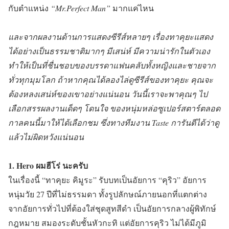
กับตำแหน่ง
“Mr.Perfect Man”
มากแค่ไหน
และจากผลงานด้านการแสดงซีรีส์หลายๆ เรื่องทาคุยะแสดง
ได้อย่างเป็นธรรมชาติมากๆ มีเสน่ห์ มีความน่ารักในตัวเอง
ทำให้เป็นที่ชื่นชอบของบรรดาแฟนคลับทั้งหญิงและชายจาก
ทั่วทุกมุมโลก ถ้าหากคุณได้ลองไล่ดูซีรีส์ของทาคุยะ คุณจะ
ต้องหลงเสน่ห์ของเขาอย่างแน่นอน วันนี้เราจะพาคุณๆ ไป
เลือกสรรผลงานเด็ดๆ โดนใจ ของหนุ่มหล่อซูเปอร์สตาร์ตลอด
กาลคนนี้มาให้ได้เลือกชม ซึ่งทางทีมงาน Taste การันตีได้ว่าดู
แล้วไม่ผิดหวังแน่นอน
1. Hero ผมฮีโร่ นะครับ
ในเรื่องนี้
“ทาคุยะ คิมูระ”
รับบทเป็นอัยการ
“คุริว”
อัยการ
หนุ่มวัย 27 ปีที่ไม่ธรรมดา ทั้งรูปลักษณ์ภายนอกที่แตกต่าง
จากอัยการทั่วไปที่ต้องใส่ชุดสูทสีดำ เป็นอัยการกลางผู้พิทักษ์
กฎหมาย สมองระดับชั้นหัวกะทิ แต่อัยการคุริว ไม่ได้มีภูมิ