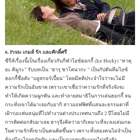
6. Pride เกมส์ รัก และศักดิ์ศรี
ซีรีส์เรื่องนี้เป็นเรื่องเกี่ยวกับกีฬาไอซ์ฮอกกี้ (Ice Hocky)
“ทาคุ
ยะ คิมูระ”
รับบทเป็น
“ฮารุ ซาโตนากะ ”
เป็นกัปตันทีมไอซ์
ฮอกกี้ชื่อดัง “บลูสกอร์เปี้ยน” โดยมีคติประจำใจว่าจะไม่มี
ความรักเป็นอันขาด เพราะเขาเชื่อว่าความรักที่จริงจังจะ
ทำให้เกิดความผูกพัน และทำลายสมาธิในการเล่นฮอกกี้ จน
กระทั่งเขาได้มาเจอกับอากิ สาวออฟฟิศที่แสนจะธรรมดาที่
เฝ้ารอแฟนหนุ่มที่ไปทำงานต่างประเทศนานถึง 2 ปีโดยไม่มี
การติดต่อกลับมาเลย ฮารุจึงคิดว่าอากิเหมาะที่จะลงเล่นเกม
ในความรักที่เขาเป็นคนคิดขึ้นมา เพราะทั้งสองคนไม่จำเป็น
ต้องมีอะไรผูกมัดกัน และเป็นการคบกันแบบไม่จริงจัง