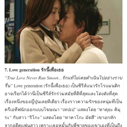
7. Love generation รักนี้เพื่อเธอ
“True Love Never Run Smoot…รักแท้ไม่เคยดำเนินไปอย่างราบ
รื่น”
Love generation (รักนี้เพื่อเธอ) เป็นซีรีส์แนวรักโรแมนติก
อาจเรียกได้ว่านี่เป็นซีรีส์รักร่วมสมัยที่ดีที่สุดและโด่งดังที่สุด
เรื่องหนึ่งของญี่ปุ่นเลยทีเดียว เรื่องราวความรักของหนุ่มที่เป็น
ครีเอทีฟนักออกแบบโฆษณา
“เทปเป”
แสดงโดย
“ทาคุยะ คิมุ
ระ”
กับสาว
“ริโกะ”
แสดงโดย
“ทาคาโกะ มัตสึ”
เขาอกหัก
จากอดีตแฟนสาว เพราะเธอหมั้นกับพี่ชายของเขาเองที่เป็นถึง