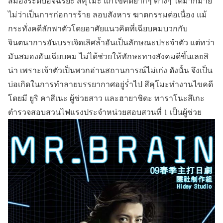
สมองระดับอัจฉริยะ สึคุโมะ แก้ไขคดียากๆ ต่างๆ ได้มากมาย
ไม่ว่าเป็นการก่อการร้าย ลอบสังหาร ฆาตกรรมต่อเนื่อง แม้
กระทั่งคดีลักพาตัวโดยอาศัยแนวคิดที่เฉียบคมบวกกับ
จินตนาการอันบรรเจิดเลิศล้ำอันเป็นลักษณะประจำตัว แต่ทว่า
มันสมองอันเฉียบคม ไม่ได้ช่วยให้ทักษะทางสังคมดีขึ้นเลยสิ
น่า เพราะเจ้าตัวเป็นพวกอ่านสถานการณ์ไม่เก่ง ดังนั้น จึงเป็น
บ่อเกิดในการทำลายบรรยากาศอยู่ร่ำไป สึคุโมะทำงานไขคดี
โดยมี ยูริ คาสึเนะ ผู้ช่วยสาว และฮายาชิดะ ทาราโนะสึเกะ
ตำรวจสอบสวนไฟแรงประจำหน่วยสอบสวนที่ 1 เป็นผู้ช่วย