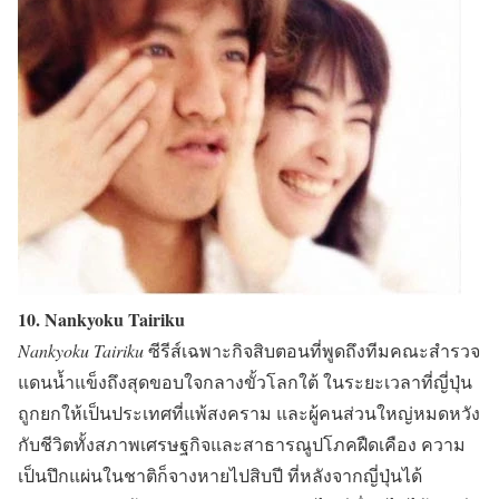
10. Nankyoku Tairiku
Nankyoku Tairiku
ซีรีส์เฉพาะกิจสิบตอนที่พูดถึงทีมคณะสำรวจ
แดนน้ำแข็งถึงสุดขอบใจกลางขั้วโลกใต้ ในระยะเวลาที่ญี่ปุ่น
ถูกยกให้เป็นประเทศที่แพ้สงคราม และผู้คนส่วนใหญ่หมดหวัง
กับชีวิตทั้งสภาพเศรษฐกิจและสาธารณูปโภคฝืดเคือง ความ
เป็นปึกแผ่นในชาติก็จางหายไปสิบปี ที่หลังจากญี่ปุ่นได้