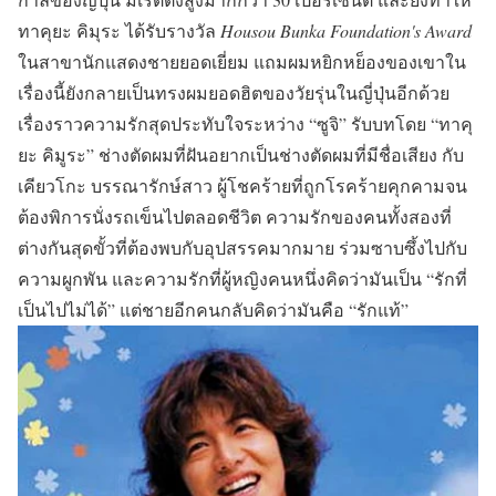
ทาคุยะ คิมุระ ได้รับรางวัล
Housou Bunka Foundation's Award
ในสาขานักแสดงชายยอดเยี่ยม แถมผมหยิกหย็องของเขาใน
เรื่องนี้ยังกลายเป็นทรงผมยอดฮิตของวัยรุ่นในญี่ปุ่นอีกด้วย
เรื่องราวความรักสุดประทับใจระหว่าง
“ซูจิ”
รับบทโดย
“ทาคุ
ยะ คิมูระ”
ช่างตัดผมที่ฝันอยากเป็นช่างตัดผมที่มีชื่อเสียง กับ
เคียวโกะ บรรณารักษ์สาว ผู้โชคร้ายที่ถูกโรคร้ายคุกคามจน
ต้องพิการนั่งรถเข็นไปตลอดชีวิต ความรักของคนทั้งสองที่
ต่างกันสุดขั้วที่ต้องพบกับอุปสรรคมากมาย ร่วมซาบซึ้งไปกับ
ความผูกพัน และความรักที่ผู้หญิงคนหนึ่งคิดว่ามันเป็น “รักที่
เป็นไปไม่ได้” แต่ชายอีกคนกลับคิดว่ามันคือ “รักแท้”