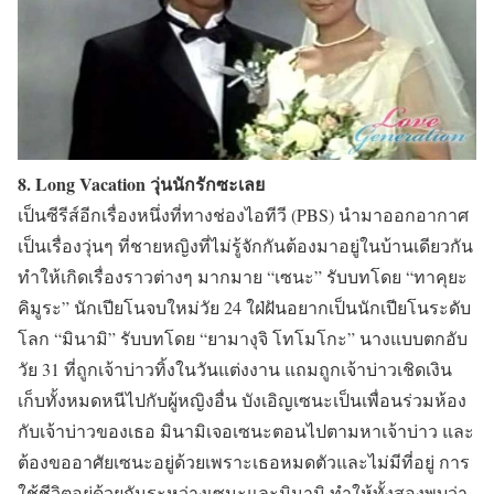
8. Long Vacation วุ่นนักรักซะเลย
เป็นซีรีส์อีกเรื่องหนึ่งที่ทางช่องไอทีวี (PBS) นำมาออกอากาศ
เป็นเรื่องวุ่นๆ ที่ชายหญิงที่ไม่รู้จักกันต้องมาอยู่ในบ้านเดียวกัน
ทำให้เกิดเรื่องราวต่างๆ มากมาย
“เซนะ”
รับบทโดย
“ทาคุยะ
คิมูระ”
นักเปียโนจบใหม่วัย 24 ใฝ่ฝันอยากเป็นนักเปียโนระดับ
โลก
“มินามิ”
รับบทโดย
“ยามางุจิ โทโมโกะ”
นางแบบตกอับ
วัย 31 ที่ถูกเจ้าบ่าวทิ้งในวันแต่งงาน แถมถูกเจ้าบ่าวเชิดเงิน
เก็บทั้งหมดหนีไปกับผู้หญิงอื่น บังเอิญเซนะเป็นเพื่อนร่วมห้อง
กับเจ้าบ่าวของเธอ มินามิเจอเซนะตอนไปตามหาเจ้าบ่าว และ
ต้องขออาศัยเซนะอยู่ด้วยเพราะเธอหมดตัวและไม่มีที่อยู่ การ
ใช้ชีวิตอยู่ด้วยกันระหว่างเซนะและมินามิ ทำให้ทั้งสองพบว่า