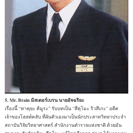
5. Mr. Brain มิสเตอร์เบรน นายอัจฉริยะ
เรื่องนี้
“ทาคุยะ คิมูระ”
รับบทเป็น
“สึคุโมะ ริวสึเกะ”
อดีต
เจ้าของโฮสต์คลับ ที่ผันตัวเองมาเป็นนักประสาทวิทยาประจำ
สถาบันวิจัยวิทยาศาสตร์ สำนักงานตำรวจแห่งชาติ ด้วยมัน