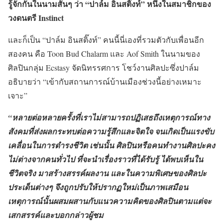
รู้จักกันในนามสั้นๆ ว่า “ปาล์ม อินสติ๊งท์” หนึ่งในสมาชิกของ
วงดนตรี Instinct
และก็เป็น “ปาล์ม อินสติ๊งท์” คนนี้นี่เองที่รวมตัวกับเพื่อนอีก
สองคน คือ Toon Bud Chalarm และ Aof Smith ในนามของ
ศิลปินกลุ่ม Ecstasy จัดนิทรรศการ โชว์งานศิลปะซึ่งปาล์ม
อธิบายว่า “เข้ากับสถานการณ์บ้านเมืองช่วงนี้อย่างเหมาะ
เจาะ”
“หลายต่อหลายครั้งที่เราไม่สามารถปฏิเสธถึงเหตุการณ์ทาง
สังคมที่ส่งผลกระทบต่อความรู้สึกและจิตใจ จนเกิดเป็นแรงขับ
เคลื่อนในการดำรงชีวิต เช่นนั้น ศิลปินหรือคนทำงานศิลปะคง
ไม่ต่างจากคนทั่วไป ที่จะนำเรื่องราวที่ได้รับรู้ ได้พบเห็นใน
ชีวิตจริง มาสร้างสรรค์ผลงาน และในความพิเศษของศิลปะ
ประเด็นต่างๆ จึงถูกปรับให้ปรากฏใหม่เป็นภาพเสมือน
เหตุการณ์นั้นผสมผสานกับแนวความคิดของศิลปินตามแต่จะ
เสกสรรค์และบอกกล่าวผู้ชม