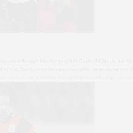
่ร้อนแรงคนหนึ่งของยุโรป และซัลโวประตูให้ ดินาโม เคียฟ ได้เป็นว่าเล่น ส่งผลให้
ง ไวท์ ฮาร์ท เลน โดยหวังว่ากองหน้าชาวยูเครน จะช่วยให้พวกเขาสามารถต่อกรจากอร
รบรอฟ กลับล้มเหลวอย่างสิ้นเชิงซึ่งเขาซัดประตูให้ไก่เดือยทองเพียง 15 ลูก จากการลง