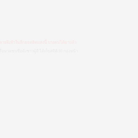
ลายฝีเท้าในลีกยอดฮิตแห่งนี้ บางคนได้มาแล้ว
” สื่อมวลชนชื่อดังชาวผู้ดี ได้เก็บสถิติ 10 กองหน้า