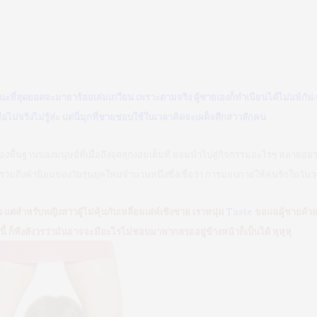
อกนะที่สุดยอดจะมายาร้อยเล่มเกวียน เพราะตามจริง ผู้ชายเองก็ทำเนียนได้ไม่แพ้กัน 
หรือไม่จริงไม่รู้ล่ะ แต่นี่มุกที่ชายชอบใช้ในเวลาคิดจะเผด็จศึกสาวสักคน
เป็นเรื่องพื้นฐานของมนุษย์ที่เมื่อถึงจุดสุกงอมเต็มที่ ย่อมนำไปสู่กิจกรรมอะไรๆ หลาย
รวมถึงค่านิยมของวัยรุ่นยุคใหม่จำนวนหนึ่งซึ่งเชื่อว่า การมอบกายให้คนรักในวันว
เลว แต่สำหรับหญิงสาวผู้ไม่คุ้นกับเหลี่ยมเล่ห์เชิงชาย เราหนุ่ม
Taste
ขอแฉผู้ชายด้วยก
ี้ ก็พึงสังวรว่ามันอาจจะมีอะไรไม่ชอบมาพากลรออยู่ข้างหน้าก็เป็นได้ หุหุหุ