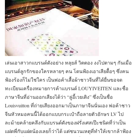
เล่นเอาสาวกแบรนด์ดังอย่าง หลุยส์ วิตตอง งงไปตามๆ กันเมื่อ
แบรนด์ลูกรักของใครหลายๆ คน โดนฟ้องเอาเสียดื้อๆ ซึ่งคน
ฟ้องร้องก็ไม่ใช่ใคร เป็นพ่อค้าเสื้อผ้าชาวจีนที่ได้ยื่นขอจด
ทะเบียนเครื่องหมายการค้าแบรนด์ LOUYIVEITEN และชื่อ
ภาษาจีนที่อ่านออกเสียงได้ว่า “ลู่อี้เวยเติง” ซึ่งเป็นชื่อ
Louisvuitton ที่ถ่ายเสียงออกมาเป็นภาษาจีนนั่นเอง พ่อค้าชาว
จีนหัวหมอคนนี้ได้ออกแบบกระเป๋าถือลายตัวอักษร LV ไป
ละม้ายคล้ายคลึงกับแบรนด์ดังของฝรั่งเศสเป๊ะชนิดที่ว่าเป็น
แฝดพี่กับแฝดน้องเลยก็ว่าได้ แต่ชนวนเหตุที่ทำให้เขากล้าฟ้อง