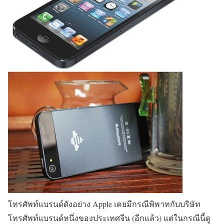
โทรศัพท์แบรนด์ดังอย่าง Apple เคยมีกรณีพิพาทกับบริษัท
โทรศัพท์แบรนด์หนึ่งของประเทศจีน (อีกแล้ว) แต่ในกรณีนี้ดู