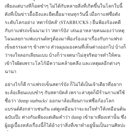
เพียงแต่บางทีก็อดขำๆ ไม่ได้กับหลายสิ่งที่เกิดขึ้นในโลกใบนี้
ดังที่เป็นข่าวอื้ออึงและยืดเยื้อมาจนทุกวันนี้ เมื่อกาแฟชื่อดัง
ระดับโลกอย่าง 'สตาร์บัคส์' (STARBUCKS ) ยื่นฟ้องร้องคดี
กับกาแฟรถเข็นนามว่า 'สตาร์บัง' เล่นเอาหลายคนมองว่าเหตุ
ไฉนเลยกาแฟแบรนด์หรูต้องมาฟ้องร้องเอาเรื่องกับกาแฟรถ
เข็นธรรมดาๆ ข้างทาง ส่วนมุมมองคนที่เห็นต่างออกไป บ้างก็
ว่าจงใจลอกเลียนแบบ บ้างก็ว่าเจตนาไม่สุจริตอาจทำให้คน
เข้าใจผิดเพราะโลโก้มีความคล้ายคลึง และเหตุผลอีกต่างๆ
นานา
อย่างไรก็ดี กาแฟรถเข็นสตาร์บัง ก็ไม่ได้เป็นเจ้าเดียวที่อยาก
จะล้อเลียนแบบขำๆ กับสตาบัคส์ เพราะล่าสุดก็มีร้านกาแฟใช้
ชื่อว่า 'dump starbucks' ออกมาล้อเลียนกาแฟชื่อก้องโลก
แบรนด์ดังกล่าวเช่นกัน แต่ดูเหมือนว่าจะจงใจทำให้เหมือนต้น
ฉบับเป๊ะ ต่างกันเพียงแต่เติมคำว่า dump เข้ามาเพียงเท่านั้น ซึ่ง
ผู้อยู่เบื้องหลังเรื่องนี้ก็ได้อ้างว่าสิ่งที่เขาทำอยู่นั้นเป็นงานศิลปะ