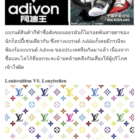
แบรนด์สินค้ากีฬาชื่อดังของเยอรมันก็ไม่รอดพ้นสายตาของ
นักก็อปปี้เช่นเดียวกัน ซึ่งทางแบรนด์ Adidasก็เคยมีกรณีจะ
ฟ้องร้องแบรนด์ Adivon ของประเทศจีนกันมาแล้ว เนื่องจาก
ชื่อและโลโก้ที่ออกจะละม้ายคล้ายคลึงกันเสี่ยงให้ผู้บริโภค
เข้าใจผิด
Louisvuitton VS. Louyiveiten