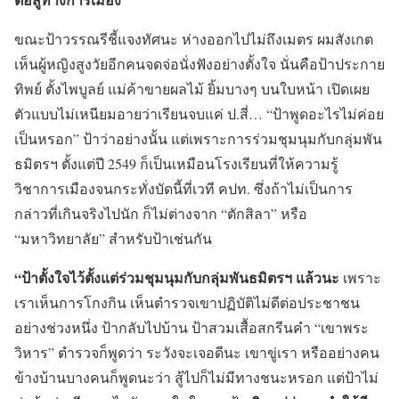
ขณะป้าวรรณรีชี้แจงทัศนะ ห่างออกไปไม่ถึงเมตร ผมสังเกต
เห็นผู้หญิงสูงวัยอีกคนจดจ่อนั่งฟังอย่างตั้งใจ นั่นคือป้าประกาย
ทิพย์ ตั้งไพบูลย์ แม่ค้าขายผลไม้ ยิ้มบางๆ บนใบหน้า เปิดเผย
ตัวแบบไม่เหนียมอายว่าเรียนจบแค่ ป.สี่… “ป้าพูดอะไรไม่ค่อย
เป็นหรอก” ป้าว่าอย่างนั้น แต่เพราะการร่วมชุมนุมกับกลุ่มพัน
ธมิตรฯ ตั้งแต่ปี 2549 ก็เป็นเหมือนโรงเรียนที่ให้ความรู้
วิชาการเมืองจนกระทั่งบัดนี้ที่เวที คปท. ซึ่งถ้าไม่เป็นการ
กล่าวที่เกินจริงไปนัก ก็ไม่ต่างจาก “ตักสิลา” หรือ
“มหาวิทยาลัย” สำหรับป้าเช่นกัน
“ป้าตั้งใจไว้ตั้งแต่ร่วมชุมนุมกับกลุ่มพันธมิตรฯ แล้วนะ
เพราะ
เราเห็นการโกงกิน เห็นตำรวจเขาปฏิบัติไม่ดีต่อประชาชน
อย่างช่วงหนึ่ง ป้ากลับไปบ้าน ป้าสวมเสื้อสกรีนคำ “เขาพระ
วิหาร” ตำรวจก็พูดว่า ระวังจะเจอดีนะ เขาขู่เรา หรืออย่างคน
ข้างบ้านบางคนก็พูดนะว่า สู้ไปก็ไม่มีทางชนะหรอก แต่ป้าไม่