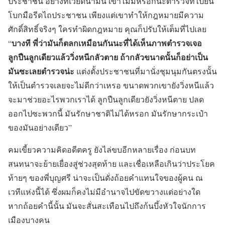
ประชาชน อย่างที่เวียดนามนี่ เขาไม่มีหรอกนะตำรวจที่ไปยืน
โบกมือรีดไถประชาชน เพียงแต่เขาทำให้กฎหมายมีความ
ศักดิ์สิทธิ์จริงๆ ใครทำผิดกฎหมาย คุณก็ปรับให้เต็มที่ไปเลย
บางที พี่ว่ามันก็ตลกเหมือนกันนะที่ได้เห็นภาพตำรวจเจอ
“
ลูกปืนลูกเดียวแล้ววิ่งหนีกลัวตาย ถ้ากลัวขนาดนั้นก็อย่าเป็น
มันซะเลยตำรวจน่ะ
แต่งตั้งประชาชนที่มานั่งชุมนุมกันตรงนั้น
ให้เป็นตำรวจเลยจะไม่ดีกว่าเหรอ ขนาดพวกเขายังวิ่งหนีแล้ว
จะมาช่วยอะไรพวกเราได้ ลูกปืนลูกเดียวยังวิ่งหนีตาย ปลด
ออกไปซะพวกนี้ มันรักษาชาติไม่ได้หรอก มันรักษากระเป๋า
ของมันอย่างเดียว”
คมเขี้ยวความคิดอดีตครู ยังไล่ขบอีกหลายเรื่อง ก่อนบท
สนทนาจะย้ายเยื่องสู่ช่วงสุดท้าย และเชื่อเหลือเกินว่าประโยค
ท้ายๆ ของพี่บุญศรี น่าจะเป็นดั่งถ้อยคำแทนใจของผู้คน ณ
เวทีแห่งนี้ได้ ซึ่งผมก็คงไม่มีอำนาจไปขัดขวางแต่อย่างใด
หากถ้อยคำนี้นั้น มันจะสั่นสะเทือนไปถึงก้นบึ้งหัวใจนักการ
เมืองบางคน