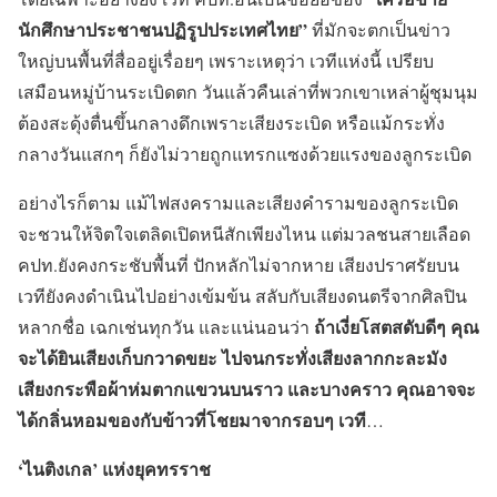
นักศึกษาประชาชนปฏิรูปประเทศไทย”
ที่มักจะตกเป็นข่าว
ใหญ่บนพื้นที่สื่ออยู่เรื่อยๆ เพราะเหตุว่า เวทีแห่งนี้ เปรียบ
เสมือนหมู่บ้านระเบิดตก วันแล้วคืนเล่าที่พวกเขาเหล่าผู้ชุมนุม
ต้องสะดุ้งตื่นขึ้นกลางดึกเพราะเสียงระเบิด หรือแม้กระทั่ง
กลางวันแสกๆ ก็ยังไม่วายถูกแทรกแซงด้วยแรงของลูกระเบิด
อย่างไรก็ตาม แม้ไฟสงครามและเสียงคำรามของลูกระเบิด
จะชวนให้จิตใจเตลิดเปิดหนีสักเพียงไหน แต่มวลชนสายเลือด
คปท.ยังคงกระชับพื้นที่ ปักหลักไม่จากหาย เสียงปราศรัยบน
เวทียังคงดำเนินไปอย่างเข้มข้น สลับกับเสียงดนตรีจากศิลปิน
ถ้าเงี่ยโสตสดับดีๆ คุณ
หลากชื่อ เฉกเช่นทุกวัน และแน่นอนว่า
จะได้ยินเสียงเก็บกวาดขยะ ไปจนกระทั่งเสียงลากกะละมัง
เสียงกระพือผ้าห่มตากแขวนบนราว และบางคราว คุณอาจจะ
ได้กลิ่นหอมของกับข้าวที่โชยมาจากรอบๆ เวที
…
‘ไนติงเกล’ แห่งยุคทรราช