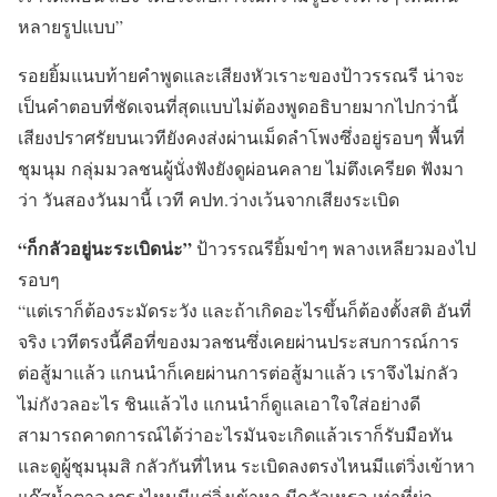
หลายรูปแบบ”
รอยยิ้มแนบท้ายคำพูดและเสียงหัวเราะของป้าวรรณรี น่าจะ
เป็นคำตอบที่ชัดเจนที่สุดแบบไม่ต้องพูดอธิบายมากไปกว่านี้
เสียงปราศรัยบนเวทียังคงส่งผ่านเม็ดลำโพงซึ่งอยู่รอบๆ พื้นที่
ชุมนุม กลุ่มมวลชนผู้นั่งฟังยังดูผ่อนคลาย ไม่ตึงเครียด ฟังมา
ว่า วันสองวันมานี้ เวที คปท.ว่างเว้นจากเสียงระเบิด
“ก็กลัวอยู่นะระเบิดน่ะ”
ป้าวรรณรียิ้มขำๆ พลางเหลียวมองไป
รอบๆ
“แต่เราก็ต้องระมัดระวัง และถ้าเกิดอะไรขึ้นก็ต้องตั้งสติ อันที่
จริง เวทีตรงนี้คือที่ของมวลชนซึ่งเคยผ่านประสบการณ์การ
ต่อสู้มาแล้ว แกนนำก็เคยผ่านการต่อสู้มาแล้ว เราจึงไม่กลัว
ไม่กังวลอะไร ชินแล้วไง แกนนำก็ดูแลเอาใจใส่อย่างดี
สามารถคาดการณ์ได้ว่าอะไรมันจะเกิดแล้วเราก็รับมือทัน
และดูผู้ชุมนุมสิ กลัวกันที่ไหน ระเบิดลงตรงไหนมีแต่วิ่งเข้าหา
แก๊สน้ำตาลงตรงไหนมีแต่วิ่งเข้าหา มีกลัวเหรอ เท่าที่ผ่า