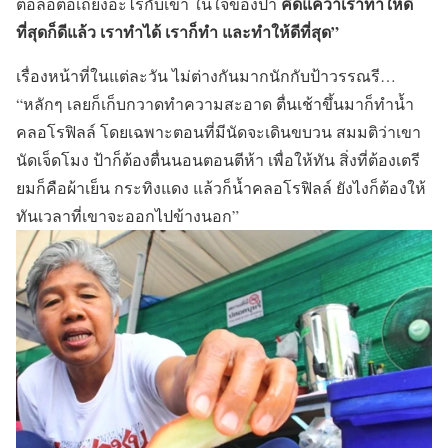
คิดแค่ว่าเราทำให้ดี
ต่อล้อต่อเถียงอะไรกับเขา ในใจของป้า
ที่สุดก็ดีแล้ว เราทำได้ เราก็ทำ และทำให้ดีที่สุด
”
เรื่องหน้าที่ในแต่ละวัน ไม่ต่างกันมากนักกับป้าวรรณรี…
“หลักๆ เลยก็เก็บกวาดทำความสะอาด ตื่นเช้าขึ้นมาก็ทำน้ำ
คลอโรฟิลล์ โดยเฉพาะตอนที่มีนัดจะเดินขบวน สมมติว่าเขา
นัดเจ็ดโมง ป้าก็ต้องตื่นนอนตอนตีห้า เพื่อให้ทัน สิ่งที่ต้องเตรี
ยมก็คือผ้าเย็น กระทิงแดง แล้วก็น้ำคลอโรฟิลล์ ยังไงก็ต้องให้
ทันเวลาที่เขาจะออกไปข้างนอก”