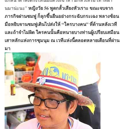
หญิงวัย 56 พูดกลั้วเสียงหัวเราะ ขณะจบจาก
นมาน่ะนะ”
ภารกิจฝานชมพู่ ก็ลุกขึ้นยืนอย่างกระฉับกระเฉง พลางช้อน
มือหยิบจานชมพู่เดินไปส่งให้ “ใครบางคน” ที่ด้านหลังเวที
และถ้าจำไม่ผิด ใครคนนั้นคือทนายบางท่านผู้เปรียบเสมือน
เสาหลักแห่งการชุมนุม ณ เวทีแห่งนี้ตลอดหลายเดือนที่ผ่าน
มา