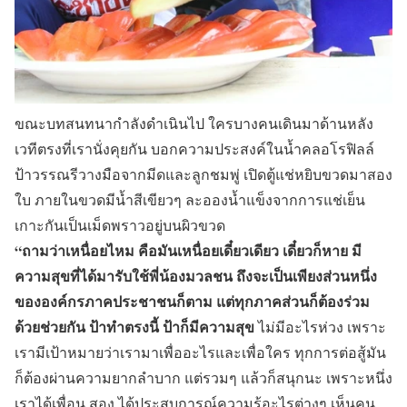
ขณะบทสนทนากำลังดำเนินไป ใครบางคนเดินมาด้านหลัง
เวทีตรงที่เรานั่งคุยกัน บอกความประสงค์ในน้ำคลอโรฟิลล์
ป้าวรรณรีวางมือจากมีดและลูกชมพู่ เปิดตู้แช่หยิบขวดมาสอง
ใบ ภายในขวดมีน้ำสีเขียวๆ ละอองน้ำแข็งจากการแช่เย็น
เกาะกันเป็นเม็ดพราวอยู่บนผิวขวด
“ถามว่าเหนื่อยไหม คือมันเหนื่อยเดี๋ยวเดียว เดี๋ยวก็หาย มี
ความสุขที่ได้มารับใช้พี่น้องมวลชน ถึงจะเป็นเพียงส่วนหนึ่ง
ขององค์กรภาคประชาชนก็ตาม แต่ทุกภาคส่วนก็ต้องร่วม
ด้วยช่วยกัน ป้าทำตรงนี้ ป้าก็มีความสุข
ไม่มีอะไรห่วง เพราะ
เรามีเป้าหมายว่าเรามาเพื่ออะไรและเพื่อใคร ทุกการต่อสู้มัน
ก็ต้องผ่านความยากลำบาก แต่รวมๆ แล้วก็สนุกนะ เพราะหนึ่ง
เราได้เพื่อน สอง ได้ประสบการณ์ความรู้อะไรต่างๆ เห็นคน