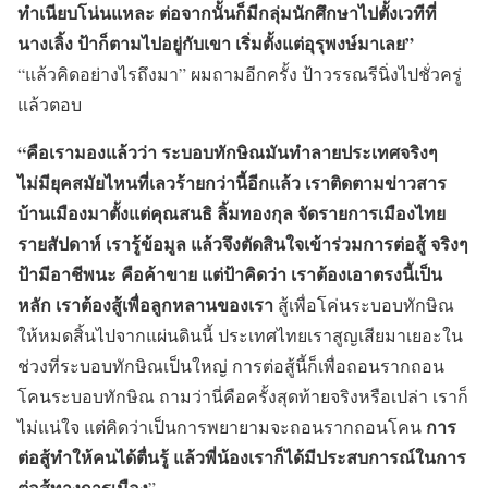
ทำเนียบโน่นแหละ ต่อจากนั้นก็มีกลุ่มนักศึกษาไปตั้งเวทีที่
นางเลิ้ง ป้าก็ตามไปอยู่กับเขา เริ่มตั้งแต่อุรุพงษ์มาเลย”
“แล้วคิดอย่างไรถึงมา” ผมถามอีกครั้ง ป้าวรรณรีนิ่งไปชั่วครู่
แล้วตอบ
“คือเรามองแล้วว่า ระบอบทักษิณมันทำลายประเทศจริงๆ
ไม่มียุคสมัยไหนที่เลวร้ายกว่านี้อีกแล้ว เราติดตามข่าวสาร
บ้านเมืองมาตั้งแต่คุณสนธิ ลิ้มทองกุล จัดรายการเมืองไทย
รายสัปดาห์ เรารู้ข้อมูล แล้วจึงตัดสินใจเข้าร่วมการต่อสู้ จริงๆ
ป้ามีอาชีพนะ คือค้าขาย แต่ป้าคิดว่า เราต้องเอาตรงนี้เป็น
หลัก เราต้องสู้เพื่อลูกหลานของเรา
สู้เพื่อโค่นระบอบทักษิณ
ให้หมดสิ้นไปจากแผ่นดินนี้ ประเทศไทยเราสูญเสียมาเยอะใน
ช่วงที่ระบอบทักษิณเป็นใหญ่ การต่อสู้นี้ก็เพื่อถอนรากถอน
โคนระบอบทักษิณ ถามว่านี่คือครั้งสุดท้ายจริงหรือเปล่า เราก็
การ
ไม่แน่ใจ แต่คิดว่าเป็นการพยายามจะถอนรากถอนโคน
ต่อสู้ทำให้คนได้ตื่นรู้ แล้วพี่น้องเราก็ได้มีประสบการณ์ในการ
ต่อสู้ทางการเมือง
”