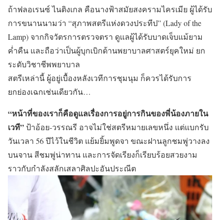
ถ้าฟลอเรนซ์ ไนติงเกล คือนางฟ้าสมัยสงครามไครเมีย ผู้ได้รับ
การขนานนามว่า “สุภาพสตรีแห่งดวงประทีป” (Lady of the
Lamp) จากกิจวัตรการตรวจตรา ดูแลผู้ได้รับบาดเจ็บแม้ยาม
ค่ำคืน และถือว่าเป็นผู้บุกเบิกด้านพยาบาลศาสตร์ยุคใหม่ ยก
ระดับวิชาชีพพยาบาล
สตรีเหล่านี้ ผู้อยู่เบื้องหลังเวทีการชุมนุม ก็ควรได้รับการ
ยกย่องเฉกเช่นเดียวกัน…
“หน้าที่ของเราก็คือดูแลเรื่องการอยู่การกินของพี่น้องภายใน
เวที”
ป้าอ้อย-วรรณรี อาจไม่ใช่สตรีหมายเลขหนึ่ง แต่แบกรับ
วันเวลา 56 ปีไว้ในชีวิต แย้มยิ้มพูดจา ขณะฝานลูกชมพู่วางลง
บนจาน สีชมพู่น่าทาน และการจัดเรียงก็เรียบร้อยสวยงาม
ราวกับกำลังสลักเสลาศิลปะอันประณีต