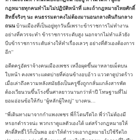
กฎหมายทุกคนทำไมไม่ปฏิบัติหน้าที่ และถ้ากฎหมายไทยศักดิ์
สิทธิ์จริงๆ นะ คนธรรมดาคงไม่ต้องมานอนกลางดินกินกลาง
ถนน
บ้านเมืองที่เป็นอยู่ทุกวันนี้เพราะข้าราชการไม่ทำงาน
อย่างที่ควรจะทำ ข้าราชการระดับสูง นอกจากไม่ทำแล้วยัง
บีบข้าราชการระดับล่างให้ทำเรื่องเลวๆ อย่างที่ตัวเองต้องการ
อีก”
อดีตครูอัตราจ้างคนเมืองเพชร เหงื่อผุดขึ้นมาหลายเม็ดบน
ใบหน้า คงเพราะแดดบ่ายที่ค่อนข้างอบอ้าว แววตาดูปวดร้าว
เมื่อเล่าถึงความหลังสมัยยังเป็นครูซึ่งถูกกลั่นแกล้งสารพัด
ต้องเวียนวนขึ้นโรงขึ้นศาลยาวนานกว่าห้าปี โทษฐานที่ไม่
ยอมอ่อนข้อให้กับ “ผู้หลักผู้ใหญ่” บางคน…
“พี่เดินทางมาจากกำแพงเพชร พี่ก็โดนรีดไถ พี่ว่าไม่ต้องมี
หรอกตำรวจน่ะ พวกเราดูแลตัวเองได้ แต่สร้างกฎหมายให้
ศักดิ์สิทธิ์ไว้ก็เป็นพอ อย่าให้ตำรวจเอากฎหมายไปใช้รีดไถ