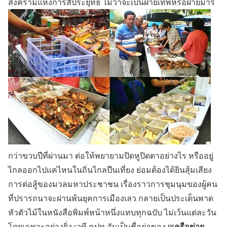
สงครามแห่งการสัประยุทธ์ ไม่ว่าจะเป็นฝ่ายเทพหรือฝ่ายมาร
กว่าขวบปีที่ผ่านมา ต่อให้พยายามปิดหูปิดตาอย่างไร หรืออยู่
ไกลออกไปแค่ไหนในถิ่นไกลปืนเที่ยง ย่อมต้องได้ยินสุ้มเสียง
การต่อสู้ของมวลมหาประชาชน เรื่องราวการชุมนุมของผู้คน
ที่ปรารถนาจะผ่านพ้นยุคการเมืองเลว กลายเป็นประเด็นพาด
หัวตัวไม้ในหนังสือพิมพ์หน้าหนึ่งแทบทุกฉบับ ไม่เว้นแต่ละวัน
“เครือข่าย
โดยเฉพาะอย่างยิ่ง เวที คปท.อันเป็นชื่อย่อของ