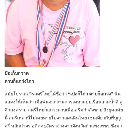
มือเก็บกวาด
ดาบก็แกว่งไกว
“เปลก็ไกว ดาบก็แกว่ง”
สมัยโบราณ วีรสตรีไทยได้ชื่อว่า
นั่น
แสดงให้เห็นว่า เมื่อพ้นจากงานการเคหาแบบเรือนสามน้ำสี่ สู่
ศึกสงคราม สตรีไทยก็แกว่งดาบเพื่อเสริมกำลังชาย ถึงยุคสมัย
นี้ สตรีเหล่านี้ไม่เคยหายไปจากแผ่นดินไทย เช่นเดียวกับพี่บุญ
ศรี หลักกำจร อดีตครูอัตราจ้างจากจังหวัดกำแพงเพชร ซึ่งมา