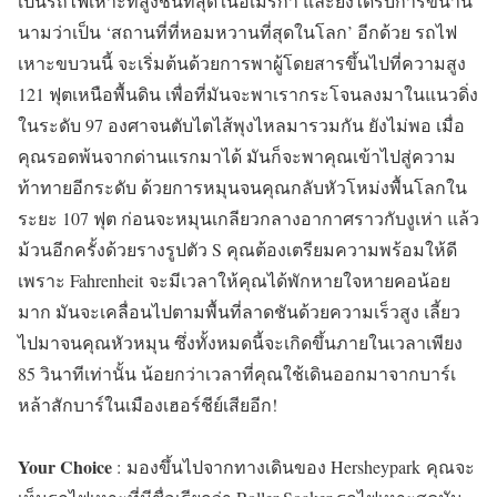
เป็นรถไฟเหาะที่สูงชันที่สุดในอเมริกา และยังได้รับการขนาน
นามว่าเป็น ‘สถานที่ที่หอมหวานที่สุดในโลก’ อีกด้วย รถไฟ
เหาะขบวนนี้ จะเริ่มต้นด้วยการพาผู้โดยสารขึ้นไปที่ความสูง
121 ฟุตเหนือพื้นดิน เพื่อที่มันจะพาเรากระโจนลงมาในแนวดิ่ง
ในระดับ 97 องศาจนตับไตไส้พุงไหลมารวมกัน ยังไม่พอ เมื่อ
คุณรอดพ้นจากด่านแรกมาได้ มันก็จะพาคุณเข้าไปสู่ความ
ท้าทายอีกระดับ ด้วยการหมุนจนคุณกลับหัวโหม่งพื้นโลกใน
ระยะ 107 ฟุต ก่อนจะหมุนเกลียวกลางอากาศราวกับงูเห่า แล้ว
ม้วนอีกครั้งด้วยรางรูปตัว S คุณต้องเตรียมความพร้อมให้ดี
เพราะ Fahrenheit จะมีเวลาให้คุณได้พักหายใจหายคอน้อย
มาก มันจะเคลื่อนไปตามพื้นที่ลาดชันด้วยความเร็วสูง เลี้ยว
ไปมาจนคุณหัวหมุน ซึ่งทั้งหมดนี้จะเกิดขึ้นภายในเวลาเพียง
85 วินาทีเท่านั้น น้อยกว่าเวลาที่คุณใช้เดินออกมาจากบาร์เ
หล้าสักบาร์ในเมืองเฮอร์ชีย์เสียอีก!
Your Choice
: มองขึ้นไปจากทางเดินของ Hersheypark คุณจะ