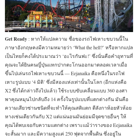
Get Ready
: หากให้แปลความ ชื่อของรถไฟเหาะขบวนนี้ใน
ภาษาอังกฤษคงมีความหมายว่า ‘What the hell?’ หรือหากแปล
เป็นไทยก็คงได้ประมาณว่า ‘อะไรกันฟะ!’ ซึ่งนั่นคือคำอุทานที่
คุณจะได้ยินคนญี่ปุ่นแหกปากตะโกนออกมาตลอดเวลาเมื่อ
ขึ้นไปเล่นรถไฟเหาะขบวนนี้ — Eejanaika คือหนึ่งในรถไฟ
เหาะรูปแบบ ‘4 มิติ’ ซึ่งมีสองแห่งเท่านั้นในโลก (อีกแห่งคือ
X2 ซึ่งได้กล่าวถึงไปแล้ว) ใช้ระบบขับเคลื่อนแบบ 360 องศา
พาคุณหมุนไปกลับถึง 14 ครั้งในรูปแบบที่แตกต่างกัน มันคือ
ความเสียวซ่านชนิดที่จะทำให้คุณสติแตก ตีลังกาห้อยหัวห้อย
หางเช่นเดียวกันกับ X2 แต่แน่นอนมันย่อมมีจุดขายอื่นๆ ให้
คุณได้พบเจอกับความแตกต่าง เพราะแม้ว่ารางของ Eejanaika
จะสั้นมาก และมีความสูงแค่ 250 ฟุตจากพื้นดิน ซึ่งอยู่ใน