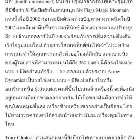
มิติ’ (fourth-dimensional) มันปรับปรุงมาจากรถไฟเหาะรุ่นแรก
ที่มีชื่อว่า X ซึ่งเปิดตัวในสวนสนุก Six Flags Magic Mountain
แห่งนี้เมื่อปี 2002 ก่อนจะปิดตัวลงด้วยปัญหาทางเทคนิคในปี
2007 และลืมตาตื่นขึ้นราวนกฟีนิกซ์ ด้วยงบประมาณปรับปรุง
ถึง 10 ล้านดอลลาร์ในปี 2008 พร้อมกับการเพิ่มความตื่นเต้น
เร้าใจรูปแบบใหม่ ด้วยการใส่เอฟเฟ็กต์พ่นไฟเข้าไประหว่าง
การเล่น ทำให้คุณหวาดกลัวด้วยอุโมงค์ลึกลับ และเบาะนั่ง
ของผู้โดยสารที่สามารถหมุนได้ถึง 360 องศา นี่คือรถไฟเหาะ
แบบ 4 มิติอย่างแท้จริง — X2 ออกแบบด้วยระบบ Arrow
Dynamics เป็นรถไฟเหาะแบบ 4 มิติแห่งเดียวในทวีป
อเมริกาเหนือ ผู้เล่นแต่ละคนที่ขึ้นไปเล่นเจ้าเครื่องนี้ จะต้องนั่ง
อยู่บนแกนที่แยกขาดออกจากกัน ไม้เด็ดของมันคือการทำให้
คุณโดนหมุนขึ้นลง เหวี่ยงซ้ายเหวี่ยงขวาอย่างเป็นอิสระ โดย
ไม่สามารถคาดเดาได้ล่วงหน้าเลยว่า มันจะเหวี่ยงคุณไปทาง
ไหน
Your Choice
: สวนสนุกแห่งนี้ยังมีรถไฟเหาะแบบคลาสสิก อัน