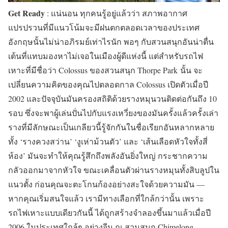
Get Ready
: แน่นอน ทุกคนรู้อยู่แล้วว่า สภาพอากาศ
แปรปรวนที่มีแนวโน้มจะมีฝนตกตลอดเวลาของประเทศ
อังกฤษนั้นไม่น่าอภิรมย์เท่าไรนัก พอๆ กับสวนสนุกอันน่าตื่น
เต้นที่แทบมองหาไม่เจอในเมืองผู้ดีแห่งนี้ แต่สำหรับรถไฟ
เหาะที่มีชื่อว่า Colossus ของสวนสนุก Thorpe Park นั้น จะ
เปลี่ยนความคิดของคุณไปตลอดกาล Colossus เปิดตัวเมื่อปี
2002 และปัจจุบันมันครองสถิติด้วยรางหมุนวนติดต่อกันถึง 10
รอบ ซึ่งจะพาผู้เล่นปั่นไปกับแรงเหวี่ยงของมันครั้งแล้วครั้งเล่า
รางที่มีลักษณะเป็นเกลียวนี้รู้จักกันในชื่อเรียกอันหลากหลาย
ทั้ง ‘รางควงสว่าน’ ‘งูเห่าม้วนตัว’ และ ‘เส้นเลือดหัวใจทั้งสี่
ห้อง’ มันจะทำให้คุณรู้สึกถึงพลังอันยิ่งใหญ่ กระชากความ
กลัวออกมาจากหัวใจ ขณะเคลื่อนตัวผ่านรางหมุนทั้งสิบลูปใน
แนวตั้ง ก่อนคุณจะตะโกนก้องอย่างสะใจด้วยความมัน —
หากคุณเริ่มสนใจแล้ว เรามีทางเลือกที่ใกล้กว่านั้น เพราะ
รถไฟเหาะแบบเดียวกันนี้ ได้ถูกสร้างจำลองขึ้นมาแล้วเมื่อปี
2006 ในประเทศใกล้ๆ อย่างจีน ณ สวนสนุก Chimelong