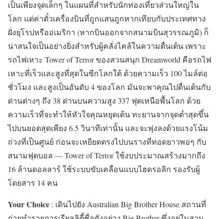
เป็นเพียงจุดเล็กๆ ในแผนที่สำหรับนักท่องเที่ยวส่วนใหญ่ใน
โลก แต่ค่าตั๋วเครื่องบินที่ถูกแสนถูกหากเทียบกับประเทศทาง
ฝั่งยุโรปหรืออเมริกา (หากบินออกจากสนามบินสุวรรณภูมิ) ก็
น่าสนใจเป็นอย่างยิ่งสำหรับผู้คลั่งไคล้ในความตื่นเต้น เพราะ
รถไฟเหาะ Tower of Terror ของสวนสนุก Dreamworld คือรถไฟ
เหาะที่เร็วและสูงที่สุดในซีกโลกใต้ ด้วยความเร็ว 100 ไมล์ต่อ
ชั่วโมง และสูงเป็นอันดับ 4 ของโลก มันจะพาคุณไปตื่นเต้นกับ
ด่านต่างๆ ถึง 38 ด่านบนความสูง 337 ฟุตเหนือพื้นโลก ด้วย
ความเร็วที่จะทำให้หัวใจคุณหยุดเต้น ทะยานจากจุดต่ำสุดขึ้น
ไปบนยอดสุดเพียง 6.5 วินาทีเท่านั้น และจะพุ่งลงด้วยแรงโน้ม
ถ่วงที่เป็นศูนย์ ก่อนจะเหยียดตรงไปบนรางที่ทอดยาวพอๆ กับ
สนามฟุตบอล — Tower of Terror ใช้งบประมาณสร้างมากถึง
16 ล้านดอลลาร์ ใช้ระบบขับเคลื่อนแบบไฮดรอลิก รองรับผู้
โดยสาร 14 คน
Your Choice
: เดินไปยัง Australian Big Brother House สถานที่
ถ่ายทำรายการเรียลลิตี้ชื่อดังอย่าง Big Brother ซึ่งอยู่ในสวน