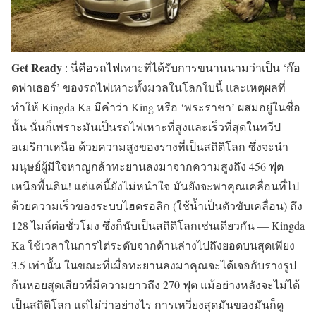
Get Ready
: นี่คือรถไฟเหาะที่ได้รับการขนานนามว่าเป็น ‘ก๊อ
ดฟาเธอร์’ ของรถไฟเหาะทั้งมวลในโลกใบนี้ และเหตุผลที่
ทำให้ Kingda Ka มีคำว่า King หรือ ‘พระราชา’ ผสมอยู่ในชื่อ
นั้น นั่นก็เพราะมันเป็นรถไฟเหาะที่สูงและเร็วที่สุดในทวีป
อเมริกาเหนือ ด้วยความสูงของรางที่เป็นสถิติโลก ซึ่งจะนำ
มนุษย์ผู้มีใจหาญกล้าทะยานลงมาจากความสูงถึง 456 ฟุต
เหนือพื้นดิน! แต่แค่นี้ยังไม่หนำใจ มันยังจะพาคุณเคลื่อนที่ไป
ด้วยความเร็วของระบบไฮดรอลิก (ใช้น้ำเป็นตัวขับเคลื่อน) ถึง
128 ไมล์ต่อชั่วโมง ซึ่งก็นับเป็นสถิติโลกเช่นเดียวกัน — Kingda
Ka ใช้เวลาในการไต่ระดับจากด้านล่างไปถึงยอดบนสุดเพียง
3.5 เท่านั้น ในขณะที่เมื่อทะยานลงมาคุณจะได้เจอกับรางรูป
ก้นหอยสุดเสียวที่มีความยาวถึง 270 ฟุต แม้อย่างหลังจะไม่ได้
เป็นสถิติโลก แต่ไม่ว่าอย่างไร การเหวี่ยงสุดมันของมันก็ดู