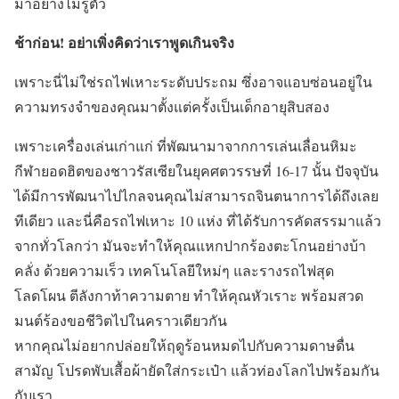
มาอย่างไม่รู้ตัว
ช้าก่อน! อย่าเพิ่งคิดว่าเราพูดเกินจริง
เพราะนี่ไม่ใช่รถไฟเหาะระดับประถม ซึ่งอาจแอบซ่อนอยู่ใน
ความทรงจำของคุณมาตั้งแต่ครั้งเป็นเด็กอายุสิบสอง
เพราะเครื่องเล่นเก่าแก่ ที่พัฒนามาจากการเล่นเลื่อนหิมะ
กีฬายอดฮิตของชาวรัสเซียในยุคศตวรรษที่ 16-17 นั้น ปัจจุบัน
ได้มีการพัฒนาไปไกลจนคุณไม่สามารถจินตนาการได้ถึงเลย
ทีเดียว และนี่คือรถไฟเหาะ 10 แห่ง ที่ได้รับการคัดสรรมาแล้ว
จากทั่วโลกว่า มันจะทำให้คุณแหกปากร้องตะโกนอย่างบ้า
คลั่ง ด้วยความเร็ว เทคโนโลยีใหม่ๆ และรางรถไฟสุด
โลดโผน ตีลังกาท้าความตาย ทำให้คุณหัวเราะ พร้อมสวด
มนต์ร้องขอชีวิตไปในคราวเดียวกัน
หากคุณไม่อยากปล่อยให้ฤดูร้อนหมดไปกับความดาษดื่น
สามัญ โปรดพับเสื้อผ้ายัดใส่กระเป๋า แล้วท่องโลกไปพร้อมกัน
กับเรา…