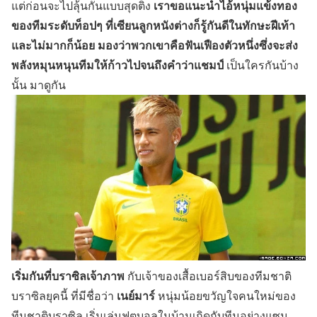
เราขอแนะนำไอ้หนุ่มแข้งทอง
แต่ก่อนจะไปลุ้นกันแบบสุดติ่ง
ของทีมระดับท็อปๆ ที่เซียนลูกหนังต่างก็รู้กันดีในทักษะฝีเท้า
และไม่มากก็น้อย มองว่าพวกเขาคือฟันเฟืองตัวหนึ่งซึ่งจะส่ง
พลังหมุนหนุนทีมให้ก้าวไปจนถึงคำว่าแชมป์
เป็นใครกันบ้าง
นั้น มาดูกัน
เริ่มกันที่บราซิลเจ้าภาพ
กับเจ้าของเสื้อเบอร์สิบของทีมชาติ
เนย์มาร์
บราซิลยุคนี้ ที่มีชื่อว่า
หนุ่มน้อยขวัญใจคนใหม่ของ
ทีมชาติบราซิล เริ่มเล่นฟุตบอลในบ้านเกิดกับทีมอย่างแซน