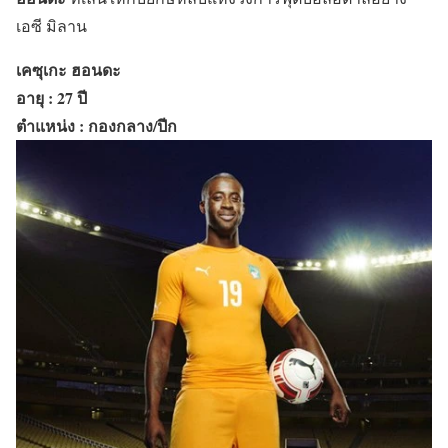
เอซี มิลาน
เคซุเกะ ฮอนดะ
อายุ : 27 ปี
ตำแหน่ง : กองกลาง/ปีก