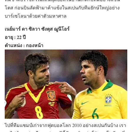
โตส ก่อนบินลัดฟ้ามาค้าแข้งในสเปนกับทีมยักษ์ใหญ่อย่าง
บาร์เซโลนาด้วยค่าตัวมหาศาล
เนย์มาร์ ดา ซิลวา ซังตุส ฌูนีโอร์
อายุ : 22 ปี
ตำแหน่ง : กองหน้า
ไปที่ทีมแชมป์เก่าจากฟุตบอลโลก 2010 อย่างสเปนกันบ้าง เรา