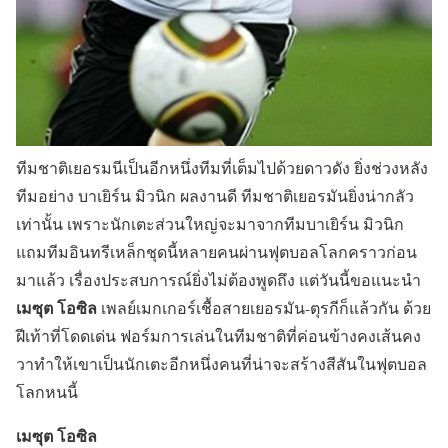
ทีมชาติเยอรมนีเป็นอีกหนึ่งทีมที่เต็มไปด้วยดาวดัง ยิ่งช่วงหลัง
ทีมอย่าง บาเยิร์น มิวนิก ผลงานดี ทีมชาติเยอรมันยิ่งน่ากลัว
เท่านั้น เพราะนักเตะส่วนใหญ่จะมาจากทีมบาเยิร์น มิวนิก
แถมทีมอินทรีเหล็กชุดนี้หลายคนผ่านฟุตบอลโลกคราวก่อน
มาแล้ว เรื่องประสบการณ์ยิ่งไม่ต้องพูดถึง แต่วันนี้ขอแนะนำ
เมซุต โอซิล
เพลย์เมกเกอร์เชื้อสายเยอรมัน-ตุรกีก็แล้วกัน ด้วย
ฝีเท้าที่โดดเด่น ฟอร์มการเล่นในทีมชาติที่ค่อนข้างคงเส้นคง
วาทำให้เขาเป็นนักเตะอีกหนึ่งคนที่น่าจะสร้างสีสันในฟุตบอล
โลกหนนี้
เมซุต โอซิล