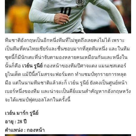
ทีมชาติอังกฤษเป็นอีกหนึ่งทีมที่ไม่พูดถึงเลยคงไม่ได้ เพราะ
เป็นทีมที่คนไทยเชียร์และชื่นชอบมากที่สุดทีมหนึ่ง และในทีม
ชุดนี้ก็มีนักเตะที่น่าจับตามองหลายคนเหมือนกันและหนึ่งใน
เวย์น รูนีย์
นั้นก็คือ
กองหน้าของทีมปีศาจแดง แมนเชสเตอร์
ยูไนเต็ด แม้ปีนี้สโมสรจะฟอร์มตก ทำแชมป์ทุกรายการหลุด
มือ แต่ในนามทีมชาติแล้วล่ะก็ เวย์น รูนีย์ ยังคงเป็นศูนย์หน้า
เบอร์หนึ่งของทีม และน่าจะเป็นคีย์แมนสำคัญหากอังกฤษหวัง
จะได้แชมป์ฟุตบอลโลกในครั้งนี้
เวย์น มาร์ก รูนีย์
อายุ : 28 ปี
ตำแหน่ง : กองหน้า