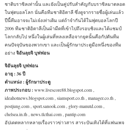
ชาติบราซิลเท่านั้น และยังเป็นคู่ปรับสำคัญกับบราซิลมาตลอด
ในฟุตบอลโลก นั่นคือทีมชาติอิตาลี ซึ่งดูจากรายชื่อผู้เล่นแล้ว
ปีนี้ทีมอาจจะไม่เจ๋งเท่าเดิม แต่ถ้าจำกันได้ในฟุตบอลโลกปี
2006 ทีมชาติอิตาลีเป็นม้ามืดที่เข้าไปถึงรอบชิงและได้แชมป์
โลกกลับไป หนึ่งในผู้เล่นที่หลงเหลือจากยุคนั้นคือกัปตันทีม
คนปัจจุบันของพวกเขา และเป็นผู้รักษาประตูมือหนึ่งของทีม
จิอันลุยจิ บุฟฟอน
อย่าง
จิอันลุยจิ บุฟฟอน
อายุ : 36 ปี
ตำแหน่ง : ผู้รักษาประตู
ภาพประกอบ :
www.livescore88.blogspot.com ,
ideahotnews.blogspot.com , siamsport.co.th , manager.co.th ,
postjung.com , sport.sanook.com , glory-manutd.com ,
chelsea.in.th , news.tlcthai.com , pantip.com
อัปเดตหลากหลายเรื่องราวข่าวสาร สาระบันเทิงได้ที่แฟนเพจ