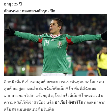
อายุ : 25 ปี
ตำแหน่ง : กองกลางตัวรุก / ปีก
อีกหนึ่งทีมที่เข้ารอบสุดท้ายของการแข่งขันฟุตบอลโลกรอบ
สุดท้ายอยู่อย่างสม่ำเสมอนั้นก็คือเม็กซิโก ทีมที่มีนักเตะ
มากมายออกไปค้าแข้งอยู่ทั่วยุโรป ครั้งนี้เม็กซิโกคงต้องฝาก
ฮาเวียร์ ซิซาริโต
ความหวังไว้ที่เจ้าถั่วน้อง หรือ
กองหน้าจาก
สโมสร แมนเชสเตอร์ ยูไนเต็ด