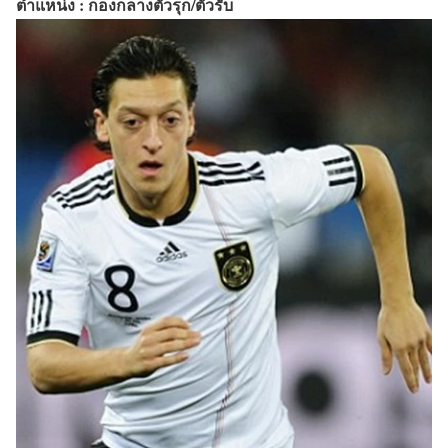
ตำแหน่ง : กองกลางตัวรุก/ตัวรับ