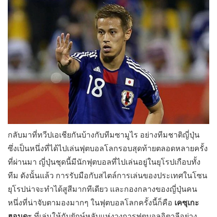
กลับมาที่ทวีปเอเชียกันบ้างกับทีมซามูไร อย่างทีมชาติญี่ปุ่น
ซึ่งเป็นหนึ่งที่ได้ไปเล่นฟุตบอลโลกรอบสุดท้ายตลอดหลายครั้ง
ที่ผ่านมา ญี่ปุ่นชุดนี้มีนักฟุตบอลที่ไปเล่นอยู่ในยุโรปเกือบทั้ง
ทีม ดังนั้นแล้ว การรับมือกับสไตล์การเล่นของประเทศในโซน
ยุโรปน่าจะทำได้สูสีมากทีเดียว และกองกลางของญี่ปุ่นคน
เคซุเกะ
หนึ่งที่น่าจับตามองมากๆ ในฟุตบอลโลกครั้งนี้ก็คือ
ฮอนดะ
ที่เล่นให้กับยักษ์หลับแห่งวงการฟุตบอลอิตาลีอย่าง