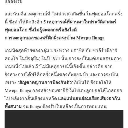
แอลจีเรีย
และนั่น คือ เหตุการณ์ที่ (ไม่น่าจะ) เกิดขึ้น ในฟุตบอลโลกครั้ง
5 เหตุการณ์ที่ผ่านมาในประวัติศาสตร์
นี้ ซึ่งทำให้นึกถึงอีก
ฟุตบอลโลก ซึ่งไม่รู้จะตลกหรือยังไงดี
การเตะลูกบอลของฟรีคิกฝั่งตรงข้าม Mwepu Ilunga
เกมนัดสุดท้ายของกลุ่ม 2 ระหว่าง บราซิล กับ ซาอีร์ (ดีอาร์
คองโก ในปัจจุบัน) ในปี 1974 นั้น อาจจะเป็นแค่เกมธรรมดาๆ
เกมหนึ่งไปแล้ว ถ้าไม่มีเหตุการณ์นี้เกิดขึ้น กล่าวคือ จาก
จังหวะการได้ฟรีคิกครั้งหนึ่งของทัพแซมบ้า และอาจจะเป็น
'สัญชาตญานการป้องกันตัว'
เพราะ
ก็เป็นได้ จึงดลใจให้
Mwepu Ilunga กองหลังของซาอีร์ วิ่งไปเตะลูกบอลให้ไกลออก
และแน่นอนย่อมเรียกเสียงฮากัน
ไป หลังจากสิ้นเสียงนกหวีด
ทั้งสนาม
จน Ilunga ต้องรับใบเหลืองเป็นการตอบแทน