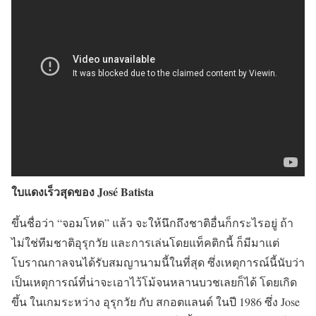
ใบแดงเร็วสุดของ José Batista
ขึ้นชื่อว่า “จอมโหด” แล้ว จะให้นึกถึงชาติอื่นก็กระไรอยู่ ถ้า
ไม่ใช่ทีมชาติอุรุกวัย และการเล่นโดยแท็คติกนี้ ก็มีมาแต่
โบราณกาลจนได้รับสมญานามนี้ในที่สุด ซึ่งเหตุการณ์นี้นับว่า
เป็นเหตุการณ์ที่น่าจะเอาไว้โม้จนหลานบวชเลยก็ได้ โดยเกิด
ขึ้น ในเกมระหว่าง อุรุกวัย กับ สกอตแลนด์ ในปี 1986 ซึ่ง Jose