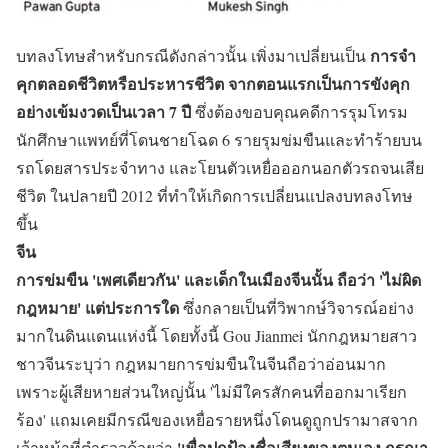
การจำ
บทลงโทษสำหรับกรณีดังกล่าวนั้น เพิ่งมาเปลี่ยนเป็น
คุกตลอดชีวิตหรือประหารชีวิต จากตอนแรกเป็นการขังคุก
อย่างเข้มงวดเป็นเวลา 7 ปี
ซึ่งต้องขอบคุณคดีการรุมโทรม
นักศึกษาแพทย์ที่โดนชายโฉด 6 รายรุมข่มขืนและทำร้ายบน
รถโดยสารประจำทาง และโยนตัวเหยื่อออกนอกตัวรถจนเสีย
ชีวิต ในปลายปี 2012 ที่ทำให้เกิดการเปลี่ยนแปลงบทลงโทษ
ขึ้น
จีน
การข่มขืน 'เพศเดียวกัน' และเด็กในเมืองจีนนั้น ถือว่า 'ไม่ผิด
กฎหมาย' แต่ประการใด
ซึ่งกลายเป็นที่วิพากษ์วิจารณ์อย่าง
มากในดินแดนแห่งนี้ โดยทั้งนี้ Gou Jianmei นักกฎหมายสาว
ชาวจีนระบุว่า กฎหมายการข่มขืนในจีนถือว่าอ่อนมาก
เพราะผู้เสียหายส่วนใหญ่นั้น 'ไม่มีใครสักคนที่ออกมาเรียก
ร้อง' แถมเคยมีกรณีของเหยื่อรายหนึ่งโดนดูถูกปรามาสจาก
'เพื่อปกป้องชื่อเสียงของตนเอง กรุณา
เจ้าหน้าที่ตำรวจด้วยว่า