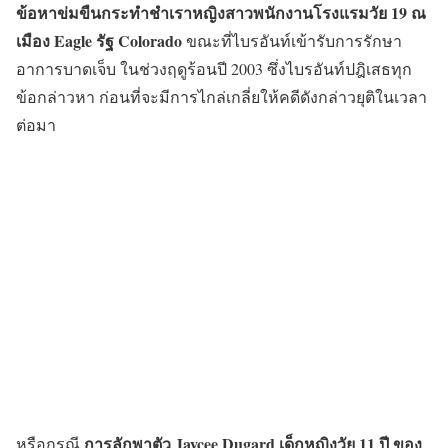
ข้อหาข่มขืนกระทำชำเราหญิงสาวพนักงานโรงแรมวัย 19 ณ
เมือง Eagle รัฐ Colorado
ขณะที่ไบรอันท์เข้ารับการรักษา
อาการบาดเจ็บ ในช่วงฤดูร้อนปี 2003 ซึ่งไบรอันท์ปฎิเสธทุก
ข้อกล่าวหา ก่อนที่จะมีการไกล่เกลี่ยให้คดีดังกล่าวยุติในเวลา
ต่อมา
การลักพาตัว Jaycee Dugard เด็กหญิงวัย 11 ปี ของ
หรือกรณี