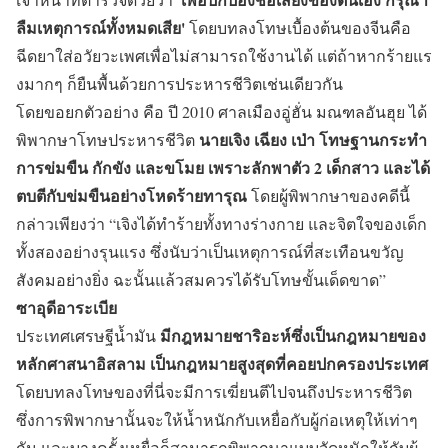
ลืมเหตุการณ์ทั้งหมดเสีย'
โดยบทลงโทษเบื้องต้นของจีนคือ
ฉีดยาใส่อวัยวะเพศเพื่อไม่สามารถใช้งานได้ แต่ถ้าหากร้ายแร
งมากๆ ก็ยืนพื้นด้วยการประหารชีวิตเช่นเดียวกัน
โดยขอยกตัวอย่าง คือ ปี 2010 ศาลเมืองอู่ฮั่น มณฑลอันฮุย ได้
นายเจิง เฉียง เป่า โทษฐานกระทำ
พิพากษาโทษประหารชีวิต
การข่มขืน กักขัง และขโมย เพราะลักพาตัว 2 เด็กสาว และได้
ตบตีกับข่มขืนอย่างโหดร้ายทารุณ
โดยผู้พิพากษาของคดีนี้
กล่าวเพียงว่า “เจิงได้ทำร้ายทั้งทางร่างกาย และจิตใจของเด็ก
ทั้งสองอย่างรุนแรง ซึ่งนับว่าเป็นเหตุการณ์ที่สะเทือนขวัญ
สังคมอย่างยิ่ง ฉะนั้นแล้วสมควรได้รับโทษขั้นเด็ดขาด”
ซาอุดีอาระเบีย
มีกฎหมายชาริอะห์ซึ่งเป็นกฎหมายของ
ประเทศเศรษฐีน้ำมัน
หลักศาสนาอิสลาม เป็นกฎหมายสูงสุดที่คอยปกครองประเทศ
โดยบทลงโทษของที่นี่จะมีการเฆี่ยนตีไปจนถึงประหารชีวิต
ซึ่งการพิพากษานั้นจะให้น้ำหนักกับเหยื่อกับผู้ก่อเหตุให้เท่าๆ
กัน และบางครั้งเหยื่อก็สามารถพิพากษาแบบจัดหนักให้กับผู้