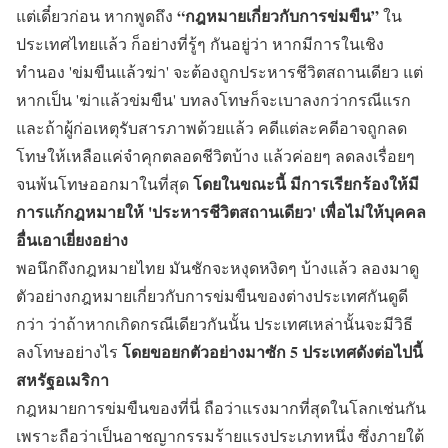
“กฎหมายเกี่ยวกับการข่มขืน”
แต่เดี๋ยวก่อน หากพูดถึง
ใน
ประเทศไทยแล้ว ก็อย่างที่รู้ๆ กันอยู่ว่า หากมีการในเชิง
ทำนอง 'ข่มขืนแล้วฆ่า' จะต้องถูกประหารชีวิตสถานเดียว แต่
หากเป็น 'ฆ่าแล้วข่มขืน' บทลงโทษก็จะเบาลงกว่ากรณีแรก
และถ้าผู้ก่อเหตุรับสารภาพด้วยแล้ว คดีแต่ละคดีอาจถูกลด
โทษให้เหลือแค่จำคุกตลอดชีวิตบ้าง แล้วค่อยๆ ลดลงเรื่อยๆ
โดยในขณะนี้ มีการเรียกร้องให้มี
จนพ้นโทษออกมาในที่สุด
การแก้กฎหมายให้ 'ประหารชีวิตสถานเดียว' เพื่อไม่ให้บุคคล
อื่นเอาเยี่ยงอย่าง
พอนึกถึงกฎหมายไทย มันชักจะหงุดหงิดๆ บ้างแล้ว ลองมาดู
ตัวอย่างกฎหมายเกี่ยวกับการข่มขืนของต่างประเทศกันดูดี
กว่า ว่าถ้าหากเกิดกรณีเดียวกันนั้น ประเทศเหล่านั้นจะมีวิธี
โดยขอยกตัวอย่างมาซัก 5 ประเทศดังต่อไปนี้
ลงโทษอย่างไร
สหรัฐอเมริกา
กฎหมายการข่มขืนของที่นี่ ถือว่าแรงมากที่สุดในโลกเช่นกัน
เพราะถือว่าเป็นอาชญากรรมร้ายแรงประเภทหนึ่ง ซึ่งภายใต้