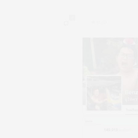
0
10,753