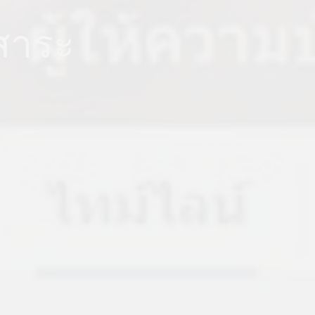
ีสาระ