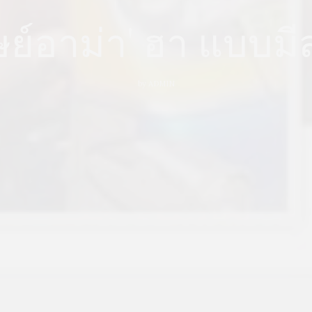
ษย์อาม่า' ฮา แบบม
by
ADMIN