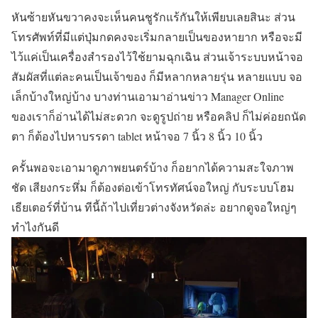
หันซ้ายหันขวาคงจะเห็นคนชูรักแร้กันให้เพียบเลยสินะ ส่วน
โทรศัพท์ที่มีแต่ปุ่มกดคงจะเริ่มกลายเป็นของหายาก หรือจะมี
ไว้แค่เป็นเครื่องสำรองไว้ใช้ยามฉุกเฉิน ส่วนเจ้าระบบหน้าจอ
สัมผัสที่แต่ละคนเป็นเจ้าของ ก็มีหลากหลายรุ่น หลายแบบ จอ
เล็กบ้างใหญ่บ้าง บางท่านเอามาอ่านข่าว Manager Online
ของเราก็อ่านได้ไม่สะดวก จะดูรูปถ่าย หรือคลิป ก็ไม่ค่อยถนัด
ตา ก็ต้องไปหาบรรดา tablet หน้าจอ 7 นิ้ว 8 นิ้ว 10 นิ้ว
ครั้นพอจะเอามาดูภาพยนตร์บ้าง ก็อยากได้ความสะใจภาพ
ชัด เสียงกระหึ่ม ก็ต้องต่อเข้าโทรทัศน์จอใหญ่ กับระบบโฮม
เธียเตอร์ที่บ้าน ทีนี้ถ้าไปเที่ยวต่างจังหวัดล่ะ อยากดูจอใหญ่ๆ
ทำไงกันดี