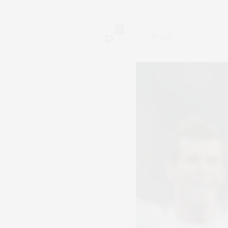
0
9,295