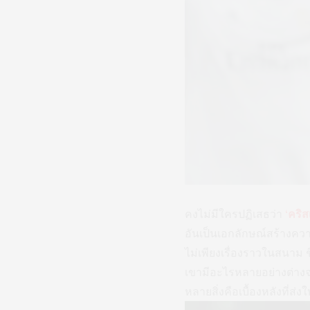
คงไม่มีใครปฏิเสธว่า
‘คริส
อันเป็นเอกลักษณ์สร้างความ
ไม่เพียงเรื่องราวในสนาม
เขามีอะไรหลายอย่างต่างจา
หลายสิ่งคือเบื้องหลังที่ส่ง