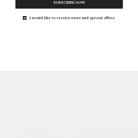
SUBSCRIBE NOW
I would like to receive news and special offers.