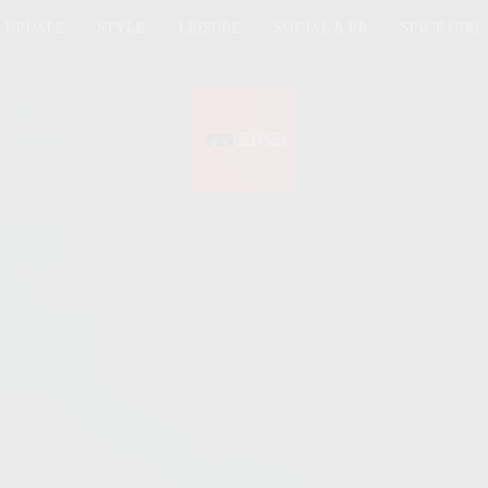
UPDATE
STYLE
LEISURE
SOCIAL & PR
SPICE GIRL