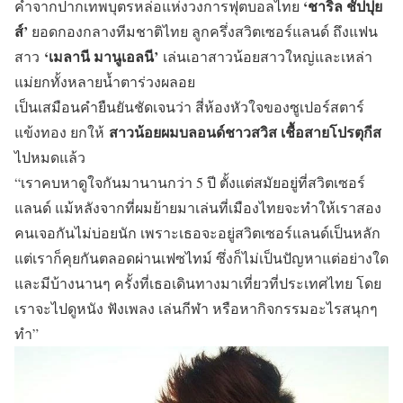
‘ชาริล ชัปปุย
คำจากปากเทพบุตรหล่อแห่งวงการฟุตบอลไทย
ส์’
ยอดกองกลางทีมชาติไทย ลูกครึ่งสวิตเซอร์แลนด์ ถึง
แฟน
‘เมลานี มานูเอลนี’
สาว
เล่นเอาสาวน้อยสาวใหญ่และเหล่า
แม่ยกทั้งหลายน้ำตาร่วงผลอย
เป็นเสมือนคำยืนยันชัดเจนว่า สี่ห้องหัวใจของซูเปอร์สตาร์
สาวน้อยผมบลอนด์ชาวสวิส เชื้อสายโปรตุกีส
แข้งทอง ยกให้
ไปหมดแล้ว
“เราคบหาดูใจกันมานานกว่า 5 ปี ตั้งแต่สมัยอยู่ที่สวิตเซอร์
แลนด์ แม้หลังจากที่ผมย้ายมาเล่นที่เมืองไทยจะทำให้เราสอง
คนเจอกันไม่บ่อยนัก เพราะเธอจะอยู่สวิตเซอร์แลนด์เป็นหลัก
แต่เราก็คุยกันตลอดผ่านเฟซไทม์ ซึ่งก็ไม่เป็นปัญหาแต่อย่างใด
และมีบ้างนานๆ ครั้งที่เธอเดินทางมาเที่ยวที่ประเทศไทย โดย
เราจะไปดูหนัง ฟังเพลง เล่นกีฬา หรือหากิจกรรมอะไรสนุกๆ
ทำ”