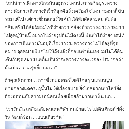
“เสน่ห์การเดินทางไกลมันอยู่ตรงไหนน่ะเหรอ? อยู่ระหว่าง
ทาง คือการเดินทางที่เร็วที่สุดคือนั่งเครื่องใช่ไหม รองมาก็ขับ
รถยนต์ไป แต่การขี่มอเตอร์ไซค์มันได้สัมผัสสายลม สัมผัส
กลิ่น หรือได้สัมผัสอะไรที่ง่ายกว่า คล่องตัวกว่า อย่างเราอยาก
ไปดูหมู่บ้านนี้ อยากไปถ่ายรูปต้นไม้ตรงนี้ มันทำได้ง่ายๆ เสน่ห์
ของการเดินทางมันอยู่ที่เรื่องราวระหว่างทาง ไม่ได้อยู่ที่จุด
หมาย จุดหมายมีแค่ไปให้ถึงแล้วก็กลับเท่านั้นเอง ผมไม่ได้ตื่น
เต้นกับจุดหมาย แต่ตื่นเต้นว่าระหว่างทางจะเจออะไรมากกว่า
มันเป็นความสุขที่ยาวกว่า”
ถ้าคุณคิดตาม… การขี่รถมอเตอร์ไซค์ไกลๆ บนถนนปูน
ท่ามกลางแดดระอุนั้นไม่ใช่เรื่องสบาย ยิ่งไกลมากเท่าไหร่ยิ่ง
ต้องอดทนกับความเหน็ดเหนื่อยเมื่อยล้ามากเท่านั้น แต่…
“เรารักมัน เหมือนกับคนเล่นกีฬา คนบ้าอะไรไปเดินตีกอล์ฟทั้ง
วัน ร้อนก็ร้อน …แบบเดียวกัน”