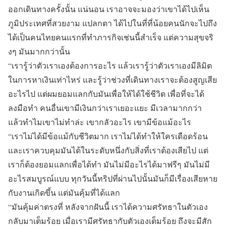
ออกเดินทางครั้งนั้น แน่นอน เราอาจจะมองว่าเขาได้ไปเห็น
ภูมิประเทศที่สวยงาม แปลกตา ได้ไปในที่ที่น้อยคนนักจะไปถึง
ได้เป็นคนไทยคนแรกที่ทำภารกิจเช่นนี้สำเร็จ แต่ความสุขจริ
งๆ มันมากกว่านั้น
“เรารู้ว่าตัวเราเองต้องการอะไร แล้วเรารู้ว่าตัวเราเองมีลิมิต
ในการหาเงินเท่าไหร่ และรู้ว่าช่วงที่เดินทางเราจะต้องสูญเสีย
อะไรไป แต่ผมยอมแลกกับมันเพื่อให้ได้ใช้ชีวิต เพื่อที่จะได้
ลงมือทำ คนอื่นเขามีเงินกว่าเราเยอะแยะ มีเวลามากกว่า
แล้วทำไมเขาไม่ทำล่ะ เขากลัวอะไร เขามีข้อแม้อะไร
“เราไม่ได้มีข้อแม้กับชีวิตมาก เราไม่ได้ทำให้ใครเดือดร้อน
และเราควบคุมมันได้ในระดับหนึ่งกับสิ่งที่เราต้องเสียไป แต่
เราก็ต้องยอมแลกเพื่อได้ทำ มันไม่มีอะไรได้มาฟรีๆ มันไม่มี
อะไรสมบูรณ์แบบ ทุกวันนี้ทริปที่ผ่านไปนั้นมันก็มีเรื่องเสียหาย
กับงานเกิดขึ้น แต่มันคุ้มที่ได้แลก
“มันคุ้มค่าตรงที่ หลังจากฝันนี้ เราได้ความศรัทธาในตัวเอง
กลับมาเต็มร้อย เมื่อเรามีศรัทธากับตัวเองเต็มร้อย ถึงจะมีสัก