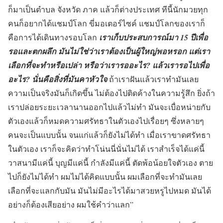
ก็มาเป็นตำบล จังหวัด ภาค แล้วก็ต่างประเทศ ทีนี้นักมวยทุก
คนก็อยากได้แชมป์โลก ขี่มอเตอร์ไซค์ แชมป์โลกของเราก็
คือการได้เดินทางรอบโลก
เราเก็บประสบการณ์มา 15 ปีเพื่อ
รอและตกผลึก มันไม่ใช่ว่าเราต้องเป็นผู้ใหญ่พอหรอก แต่เรา
เลือกที่จะทำหรือเปล่า หรือว่าเรารออะไร? แล้วเรารอไปเพื่อ
อะไร? นั่นคือสิ่งที่มันคาหัวใจ
ถ้าเราฝันแล้วเราทำมันเลย
ความเป็นจริงมันก็เกิดขึ้น ไม่ต้องไปติดค้างในความรู้สึก ยิ่งถ้า
เราปล่อยระยะเวลานานออกไปแล้วไม่ทำ มันจะเบื่อหน่ายกับ
ตัวเองแล้วก็หมดความศรัทธาในตัวเองไปเรื่อยๆ ซึ่งหลายๆ
คนจะเป็นแบบนั้น จนแก่แล้วก็ยังไม่ได้ทำ เมื่อเราขาดศรัทธา
ในตัวเอง เราก็จะคิดว่าทำโน่นนี่นั่นไม่ได้ เราสำเร็จได้แค่นี้
วาสนามีแค่นี้ บุญมีแค่นี้ กำลังมีแค่นี้ ตัดพ้อน้อยใจตัวเอง ตาย
ไปก็ยังไม่ได้ทำ ผมไม่ได้คิดแบบนั้น ผมเลือกที่จะทำมันเลย
เลือกที่จะแลกกับมัน มันไม่มีอะไรได้มาสวยหรูไปหมด มันได้
อย่างก็ต้องเสียอย่าง ผมใช้คำว่าแลก”