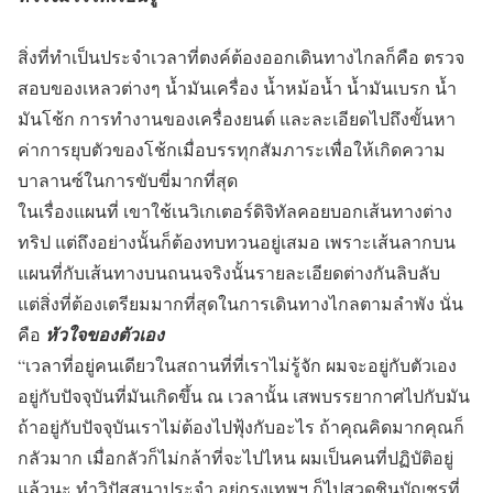
สิ่งที่ทำเป็นประจำเวลาที่ตงค์ต้องออกเดินทางไกลก็คือ ตรวจ
สอบของเหลวต่างๆ น้ำมันเครื่อง น้ำหม้อน้ำ น้ำมันเบรก น้ำ
มันโช้ก การทำงานของเครื่องยนต์ และละเอียดไปถึงขั้นหา
ค่าการยุบตัวของโช้กเมื่อบรรทุกสัมภาระเพื่อให้เกิดความ
บาลานซ์ในการขับขี่มากที่สุด
ในเรื่องแผนที่ เขาใช้เนวิเกเตอร์ดิจิทัลคอยบอกเส้นทางต่าง
ทริป แต่ถึงอย่างนั้นก็ต้องทบทวนอยู่เสมอ เพราะเส้นลากบน
แผนที่กับเส้นทางบนถนนจริงนั้นรายละเอียดต่างกันลิบลับ
แต่สิ่งที่ต้องเตรียมมากที่สุดในการเดินทางไกลตามลำพัง นั่น
คือ
หัวใจของตัวเอง
“เวลาที่อยู่คนเดียวในสถานที่ที่เราไม่รู้จัก ผมจะอยู่กับตัวเอง
อยู่กับปัจจุบันที่มันเกิดขึ้น ณ เวลานั้น เสพบรรยากาศไปกับมัน
ถ้าอยู่กับปัจจุบันเราไม่ต้องไปฟุ้งกับอะไร ถ้าคุณคิดมากคุณก็
กลัวมาก เมื่อกลัวก็ไม่กล้าที่จะไปไหน ผมเป็นคนที่ปฏิบัติอยู่
แล้วนะ ทำวิปัสสนาประจำ อยู่กรุงเทพฯ ก็ไปสวดชินบัญชรที่