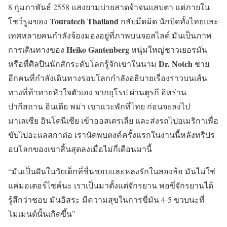
8 กุมภาพันธ์ 2558 แสงยามบ่ายสาดจ้าจนแสบตา แต่ภายใน
Touratech Thailand
โชว์รูมของ
กลับมืดมิด นักบิดทั้งไทยและ
เทศหลายคนกำลังจ้องมองอยู่ที่ภาพบนจอสไลด์ มันเป็นภาพ
Heiko Gantenberg
การเดินทางของ
หนุ่มใหญ่ชาวเยอรมัน
Dr. Notch
หรือที่ศิลปินนักสักระดับโลกรู้จักเขาในนาม
ชาย
อีกคนที่กำลังเดินทางรอบโลกกำลังอธิบายเรื่องราวบนเส้น
ทางที่ท้าทายหัวใจตัวเอง จากยุโรป ผ่านตุรกี อิหร่าน
ปากีสถาน อินเดีย พม่า เขาแวะพักที่ไทย ก่อนจะลงไป
มาเลเซีย อินโดนีเซีย เข้าออสเตรเลีย และส่งรถไปอเมริกาเพื่อ
ขับไปอะแลสกาต่อ เรานัดพบตงค์ครั้งแรกในงานนี้หลังทริปร
อบโลกของเขาสิ้นสุดลงเมื่อไม่กี่เดือนมานี้
“มันเป็นฝันในวัยเด็กที่ชื่นชอบและหลงรักในสองล้อ มันไม่ใช่
แค่มอเตอร์ไซค์นะ เราเป็นมาตั้งแต่จักรยาน พอขี่จักรยานได้
รู้สึกว่าชอบ มันอิสระ มีความสุขในการขี่มัน 4-5 ขวบนะที่
โมเมนต์นั้นเกิดขึ้น”