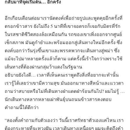
กลับมาที่จุดเริ่มต้น… อีกครั้ง
อีกเกือบเดือนต่อมาเรานัดตงค์เพื่อถ่ายรูปและพูดคุยอีกครั้งที่
ตรอกข้าวสาร ยังไม่ถึง 5 นาทีที่เขาจอดรถก็เจอกับมิตรที่รัก
ในรสชาติชีวิตสองล้อเหมือนกัน รถของเขาเพิ่งออกจากศูนย์
เช็กสภาพ มันดูกำยำและพร้อมออกสู่เส้นทางใหม่อีกครั้ง ซึ่ง
ตงค์บอกว่าวันรุ่งขึ้นเขาและพรรคพวกจะเดินทางสู่พม่า ซึ่ง
แม้จะไปมาหลายครั้งแล้วก็ตาม แต่ครั้งนี้เร้าใจกว่าเพราะใช้
เส้นทางที่ต้องผ่านกลุ่มว้าแดงในรัฐฉาน
อธิบายยังไงดี… เวลาที่เห็นคนเราพูดถึงสิ่งที่อยากจะทำนั้น
เรารู้ได้เลยว่าเขามีความสุข มันออกมาทางสีหน้าและแววตา
ถามว่าสบายหรือไม่ที่เดินทางฝ่าแดดฝ่าร้อนกันไป? ผมไม่รู้ …
นักเดินทางหลากหลายเผ่าพันธุ์บนถนนข้าวสารคงตอบ
คำถามนี้ได้ดีกว่า
“ลองตั้งคำถามกับตัวเองว่า วันนี้เราศรัทธาตัวเองแค่ไหน เรา
ต้องกระหายที่จะทวงฝัน เวลาเดินทางเหนื่อยๆ ผมจะคิดถึงคำ