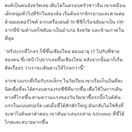
ตงค์เป็นคนจังหวัดเลย เติบโตในครอบครัวชาวจีน เขาเหมือน
เด็กหนุ่มทั่วไปที่รักในสองล้อ เริ่มต้นจากจักรยานและตามต่อ
ด้วยมอเตอร์ไซค์ จากเครื่องยนต์ 50 ซีซีก็เริ่มขยับมาเป็น 100
จากขี่ข้ามตำบลก็ขยับมาเป็นอำเภอ จังหวัด และข้ามภาคใน
ที่สุด
“ทริปแรกที่ไกลๆ ก็ขี่ขึ้นเชียงใหม่ ตอนอายุ 15 ไปกับพี่ชาย
สองคน ขี่เวสป้าไปจากเลยขึ้นเชียงใหม่ หลังจากนั้นมาก็เริ่ม
คิดเรื่อยๆ ว่าเราจะเดินทางให้ไกลกว่านี้”
จากช่วงแรกที่เริ่มกับรถเล็กๆ ในวัยเรียน เขาเริ่มเก็บเงินทีละ
นิดเพื่อที่จะได้ครอบครองรถซีซีที่มากขึ้น เพื่อใช้ในการเดิน
ทางที่ไกลขึ้น ตามความแรงของวันวัยเขาซื้อรถบิ๊กไบค์คัน
แรกในแบบสปอร์ต แต่เมื่อขี่ได้สักพักใหญ่ มันกลับไม่ใช่สิ่งที่
จะพาไปค้นหาคำตอบ เขาหันมาเล่นรถสาย Adventure ที่ขี่ได้
ไกลและสบายมากขึ้น