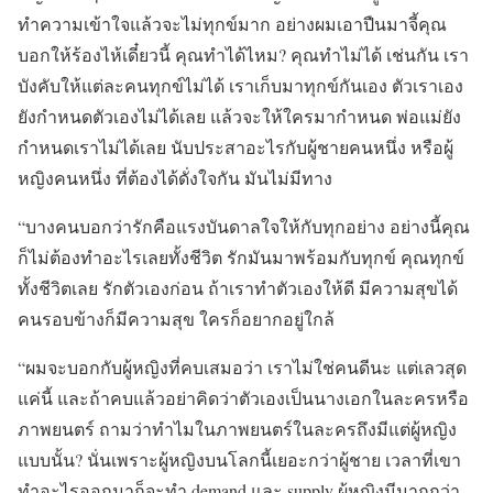
ทำความเข้าใจแล้วจะไม่ทุกข์มาก อย่างผมเอาปืนมาจี้คุณ
บอกให้ร้องไห้เดี๋ยวนี้ คุณทำได้ไหม? คุณทำไม่ได้ เช่นกัน เรา
บังคับให้แต่ละคนทุกข์ไม่ได้ เราเก็บมาทุกข์กันเอง ตัวเราเอง
ยังกำหนดตัวเองไม่ได้เลย แล้วจะให้ใครมากำหนด พ่อแม่ยัง
กำหนดเราไม่ได้เลย นับประสาอะไรกับผู้ชายคนหนึ่ง หรือผู้
หญิงคนหนึ่ง ที่ต้องได้ดั่งใจกัน มันไม่มีทาง
“บางคนบอกว่ารักคือแรงบันดาลใจให้กับทุกอย่าง อย่างนี้คุณ
ก็ไม่ต้องทำอะไรเลยทั้งชีวิต รักมันมาพร้อมกับทุกข์ คุณทุกข์
ทั้งชีวิตเลย รักตัวเองก่อน ถ้าเราทำตัวเองให้ดี มีความสุขได้
คนรอบข้างก็มีความสุข ใครก็อยากอยู่ใกล้
“ผมจะบอกกับผู้หญิงที่คบเสมอว่า เราไม่ใช่คนดีนะ แต่เลวสุด
แค่นี้ และถ้าคบแล้วอย่าคิดว่าตัวเองเป็นนางเอกในละครหรือ
ภาพยนตร์ ถามว่าทำไมในภาพยนตร์ในละครถึงมีแต่ผู้หญิง
แบบนั้น? นั่นเพราะผู้หญิงบนโลกนี้เยอะกว่าผู้ชาย เวลาที่เขา
ทำอะไรออกมาก็จะทำ demand และ supply ผู้หญิงมีมากกว่า