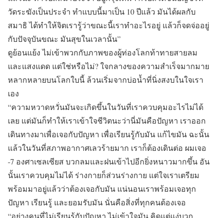
วัดระฆังเป็นประจำ ทำแบบนี้มาเป็น 10 ปีแล้ว มันได้ผลกับ
สมาธิ ได้ทำให้จิตเรารู้ว่าขณะนี้เราทำอะไรอยู่ แล้วก็จดจ่ออยู่
กับปัจจุบันขณะ มันสุขในเวลานั้น”
ดูย้อนแย้ง ไม่เข้าพวกกับภาพของผู้ท่องโลกท้าทายสายลม
และแสงแดด แต่ใช่หรือไม่? ใจกลางของความสำเร็จมากมาย
หลากหลายบนโลกใบนี้ ล้วนเริ่มจากบ่อน้ำที่นิ่งสงบในใจเรา
เอง
“ความหวาดหวั่นมันจะเกิดขึ้นในวันที่เราควบคุมอะไรไม่ได้
เลย แต่มันก็ทำให้เราเข้าใจชีวิตนะว่านี่มันคือปัญหา เราออก
เดินทางมาเพื่อเจอกับปัญหา เพื่อเรียนรู้กับมัน แก้ไขมัน ฉะนั้น
แล้วในวันที่สภาพอากาศเลวร้ายมาก เราก็ต้องเดินต่อ ผมเจอ
-7 องศาเซลเซียส บวกลมและฝนเข้าไปอีกยิ่งหนาวมากขึ้น อัน
นั้นเราควบคุมไม่ได้ ร่างกายก็ส่วนร่างกาย แต่ใจเราเตรียม
พร้อมมาอยู่แล้วว่าต้องเจอกับมัน แน่นอนเราพร้อมเจอทุก
ปัญหา เรียนรู้ และยอมรับมัน นั่นคือสิ่งที่ทุกคนต้องเจอ
“อย่างคนที่ไม่เรียนรู้กับปัญหา ไม่เข้าใจมัน คิดแต่แง่บวก