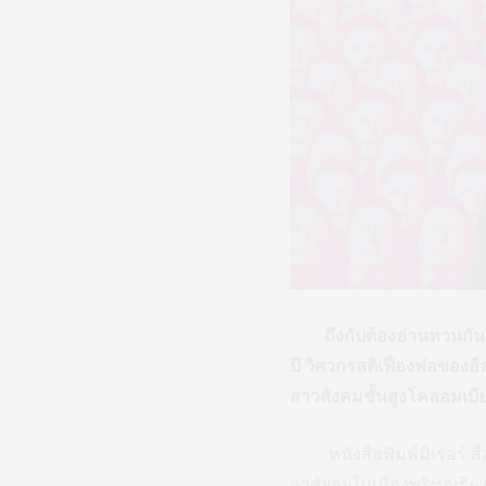
ถึงกับต้องอ่านทวนกันเ
ปี วิศวกรสติเฟื่องพ่อของอ
สาวสังคมชั้นสูงโคลอมเบียเ
หนังสือพิมพ์มิเรอร์ สื่ออั
อาศัยอยู่ในเมืองพริทอเรี