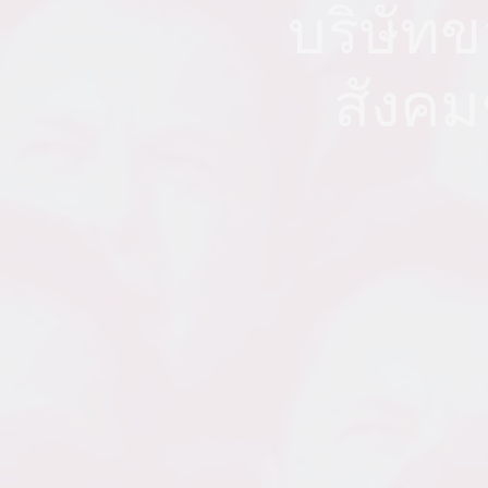
บริษัทข
สังคมช