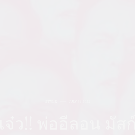
STYLE
JULY 31, 2022
แจ๋ว!! พ่ออีลอน มัสก์