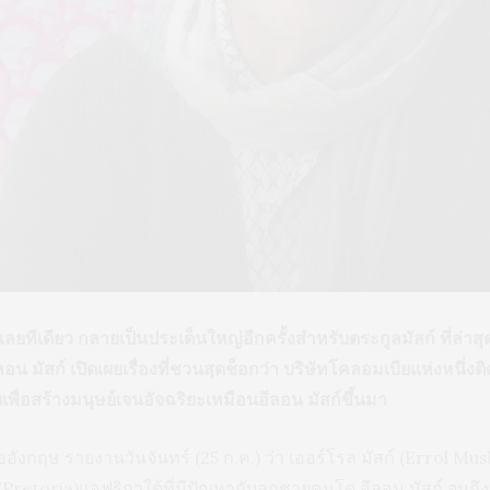
ลยทีเดียว กลายเป็นประเด็นใหญ่อีกครั้งสำหรับตระกูลมัสก์ ที่ล่าสุ
ีลอน มัสก์ เปิดเผยเรื่องที่ชวนสุดช็อกว่า บริษัทโคลอมเบียแห่งหนึ่ง
พื่อสร้างมนุษย์เจนอัจฉริยะเหมือนอีลอน มัสก์ขึ้นมา
งกฤษ รายงานวันจันทร์ (25 ก.ค.) ว่า เออร์โรล มัสก์ (Errol Musk) วั
ย (Pretoria)แอฟริกาใต้ที่มีปัญหากับลูกชายคนโต อีลอน มัสก์ จนถึ