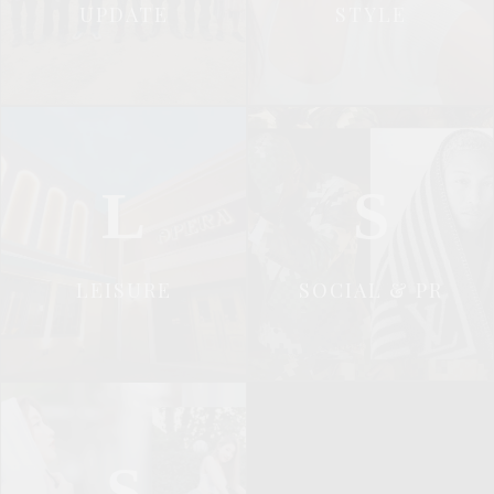
UPDATE
STYLE
L
S
LEISURE
SOCIAL & PR
S