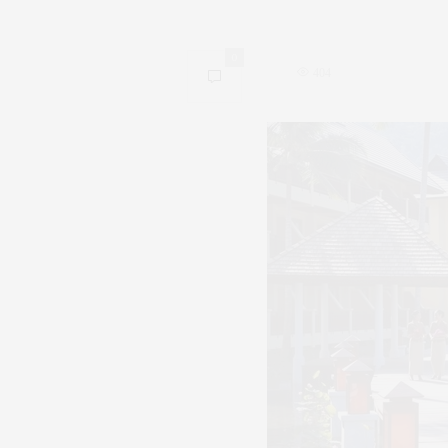
0
404