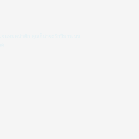
าะจนหมดน่าตัก คุณก็น่าจะรักวิมาน บน
าด