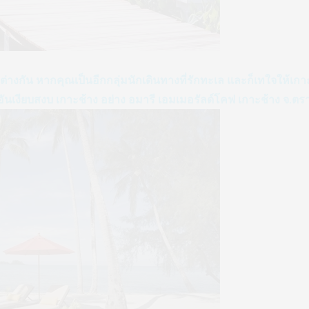
างกัน หากคุณเป็นอีกกลุ่มนักเดินทางที่รักทะเล และก็เทใจให้เก
์อันเงียบสงบ เกาะช้าง อย่าง อมารี เอมเมอรัลด์โคฟ เกาะช้าง จ.ตร