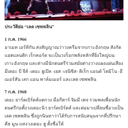
ประวัติย่อ “เลด เซพพลิน”
1 ก.ค. 1966
อาเมท เอร์ทิกัน ส่งสัญญาณว่าวงครีมจากเกาะอังกฤษ สังกัด
แอตแลนติก เร็กคอร์ด จะเป็นวงร็อกพลังหลักที่ยิ่งใหญ่บน
เกาะอังกฤษ และต่างมีนักดนตรีร่วมสมัยต่างวางแผงแผ่นเสียง
มีเดอะ บี จีส์ -เดอะ ฮูเปิล -เยส -เจนิซิส- ดิเร็ก แอนด์ โดมิโน -อี
เมอร์สัน เลก แอน พาล์มเมอร์ และเลด เซพพลิน
7 ก.ค. 1968
เดอะ ยาร์ดเบิร์ดส์แตกวง มือกีตาร์ จิมมี เพจ รวมพลเพื่อนนัก
ดนตรีก่อตั้งวงเดอะนิว ยาร์ดเบิร์ดส์ และต่อมาเปลี่ยนชื่อวงเป็น
เลด เซพพลิน ซึ่งถูกนินทาว่าได้รับการสนับสนุนจากที่ปรึกษา
คีธ มูน แห่งวงเดอะ ฮู ตั้งชื่อให้