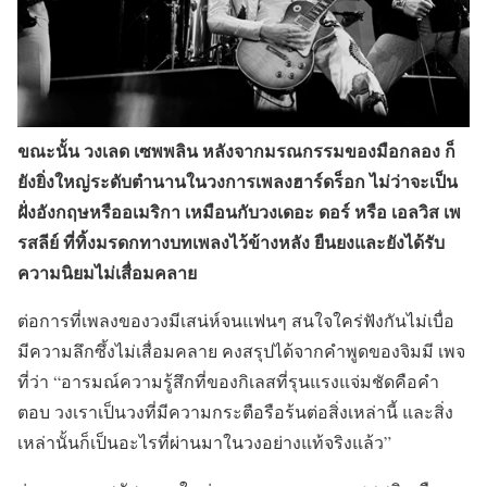
ขณะนั้น วงเลด เซพพลิน หลังจากมรณกรรมของมือกลอง ก็
ยังยิ่งใหญ่ระดับตำนานในวงการเพลงฮาร์ดร็อก ไม่ว่าจะเป็น
ฝั่งอังกฤษหรืออเมริกา เหมือนกับวงเดอะ ดอร์ หรือ เอลวิส เพ
รสลีย์ ที่ทิ้งมรดกทางบทเพลงไว้ข้างหลัง ยืนยงและยังได้รับ
ความนิยมไม่เสื่อมคลาย
ต่อการที่เพลงของวงมีเสน่ห์จนแฟนๆ สนใจใคร่ฟังกันไม่เบื่อ
มีความลึกซึ้งไม่เสื่อมคลาย คงสรุปได้จากคำพูดของจิมมี เพจ
ที่ว่า “อารมณ์ความรู้สึกที่ของกิเลสที่รุนแรงแจ่มชัดคือคำ
ตอบ วงเราเป็นวงที่มีความกระตือรือร้นต่อสิ่งเหล่านี้ และสิ่ง
เหล่านั้นก็เป็นอะไรที่ผ่านมาในวงอย่างแท้จริงแล้ว”