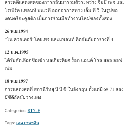
สารคดีแสดงสดของการกลับมารวมตัวระหว่าง จิมมี เพจ และ
โรเบิร์ต แพลนท์ บนเวที ออกอากาศทาง เอ็ม ที วี ในรูปขอ
งดนตรีอะคูสติก เป็นการร่วมมือทำงานใหม่ของทั้งสอง
26 พ.ย.1994
“โน ควอเตอร์”โดยเพจ และแพลนท์ ติดอันดับตารางที่ 4
12 ม.ค.1995
ได้รับคัดเลือกชื่อเข้า หอเกียรติยศ ร็อก แอนด์ โรล ฮอล ออฟ
เฟม
18 พ.ย.1997
การแสดงสดที่ สถานีวิทยุ บี บี ซี ในอังกฤษ ตั้งแต่ปี 69-71 สอง
มีซีดีอัลบัมวางแผง
Categories:
STYLE
Tags:
เลด เซพพลิน