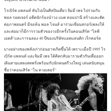
โรเบิร์ต แพลนท์ หันไปเป็นศิลปินเดี่ยว จิมมี เพจ ไปร่วมกับ
พอล รอดเจอร์ อดีตนักร้องนำวง แบด คอมปานี สร้างและตัด
ต่อภาพยนตร์ มีจอห์น พอล โจนส์ มาร่วมเขียนสกอร์เพลงให้
และต่อมาก็มีการรวมตัวของวงอีกครั้งในคอนเสิร์ต “ไลฟ์
เอดส์”และการฉลอง 40 ปีของบริษัทแอตแลนติก เร็กคอร์ด
บางอย่างของพลังเก่าก่อนอาจเกิดขึ้นได้ เพราะเมื่อปี 1995 โร
เบิร์ต แพลนท์ และจิมมี เพจ ได้คิดกลับมารวมตัวกันเพื่อออก
เดินสายแสดงสดพรั่งพร้อมกับนักดนตรีวงใหญ่ เล่นสนับสนุน
ชื่อว่าคอนเสิร์ต “โน ควอเตอร์”