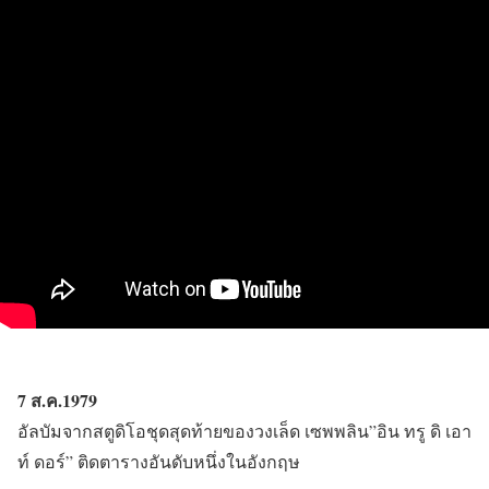
7 ส.ค.1979
อัลบัมจากสตูดิโอชุดสุดท้ายของวงเล็ด เซพพลิน”อิน ทรู ดิ เอา
ท์ ดอร์” ติดตารางอันดับหนึ่งในอังกฤษ