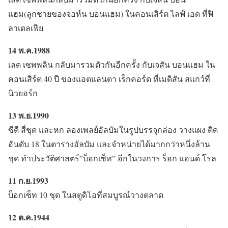
แฮม(ลูกชายของจอห์น บอนแฮม) ในคอนเสิร์ต ไลฟ์ เอด ที่ฟิ
ลาเดลเฟีย
14 พ.ค.1988
เลด เซพพลิน กลับมารวมตัวกันอีกครั้ง กับเจสัน บอนแฮม ใน
คอนเสิร์ต 40 ปี ของแอตแลนตา เร็กคอร์ด ที่เมดิสัน สแกว์ที่
นิวยอร์ก
13 พ.ย.1990
ซีดี สี่ชุด และหก ลองเพลย์อัลบัมในรูปบรรจุกล่อง วางแผง ติด
อันดับ 18 ในตารางอัลบัม และจำหน่ายได้มากกว่าหนึ่งล้าน
ชุด ทำประวัติศาสตร์”บ็อกเซ็ท” อีกในวงการ ร็อก แอนด์ โรล
11 ก.ย.1993
บ็อกเซ็ท 10 ชุด ในสตูดิโอที่สมบูรณ์วางตลาด
12 ต.ค.1944