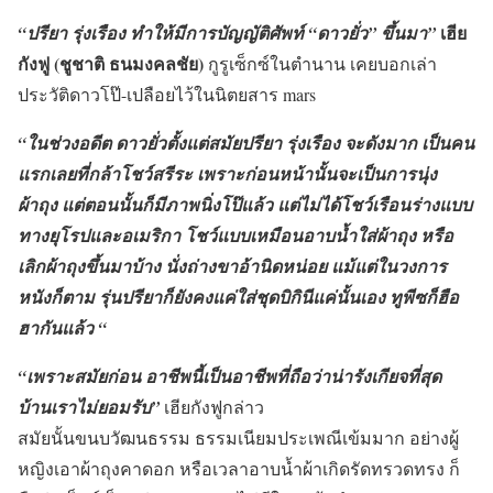
เฮีย
“ปรียา รุ่งเรือง ทำให้มีการบัญญัติศัพท์ “ดาวยั่ว” ขึ้นมา”
กังฟู (ชูชาติ ธนมงคลชัย)
กูรูเซ็กซ์ในตำนาน เคยบอกเล่า
ประวัติดาวโป๊-เปลือยไว้ในนิตยสาร mars
“ในช่วงอดีต ดาวยั่วตั้งแต่สมัยปรียา รุ่งเรือง จะดังมาก เป็นคน
แรกเลยที่กล้าโชว์สรีระ เพราะก่อนหน้านั้นจะเป็นการนุ่ง
ผ้าถุง แต่ตอนนั้นก็มีภาพนิ่งโป๊แล้ว แต่ไม่ได้โชว์เรือนร่างแบบ
ทางยุโรปและอเมริกา โชว์แบบเหมือนอาบน้ำใส่ผ้าถุง หรือ
เลิกผ้าถุงขึ้นมาบ้าง นั่งถ่างขาอ้านิดหน่อย แม้แต่ในวงการ
หนังก็ตาม รุ่นปรียาก็ยังคงแค่ใส่ชุดบิกินีแค่นั้นเอง ทูพีซก็ฮือ
ฮากันแล้ว “
“เพราะสมัยก่อน อาชีพนี้เป็นอาชีพที่ถือว่าน่ารังเกียจที่สุด
บ้านเราไม่ยอมรับ”
เฮียกังฟูกล่าว
สมัยนั้นขนบวัฒนธรรม ธรรมเนียมประเพณีเข้มมาก อย่างผู้
หญิงเอาผ้าถุงคาดอก หรือเวลาอาบน้ำผ้าเกิดรัดทรวดทรง ก็