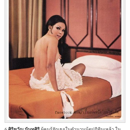
ศิริขวัญ นันทศิริ
6.
ผู้คนรู้จักเธอในตำนานนู้ดปฏิทินเหล้า ใน