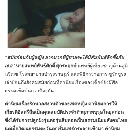
“สมัยก่อนกับผู้หญิง ยากมากที่ผู้ชายจะได้มีสัมพันธ์ลึกซึ้งกับ
นายแพทย์พันธ์ศักดิ์ ศุกระฤกษ์
เธอ”
แพทย์ผู้เชี่ยวชาญด้านสูติ
นรีเวช โรงพยาบาลบำรุงราษฎร์ และพิธีกรรายการ ชูรักชูรส
เล่าย้อนถึงสังคมสมัยก่อนที่ค่านิยมเรื่องของเซ็กซ์ยังมีศีล
ธรรมเข้มข้นกว่าปัจจุบัน
ค่านิยมเรื่องรักนวลสงวนตัวของเพศหญิง ค่านิยมการให้
เกียรติอิสตรีถือเป็นคุณสมบัติประจำตัวสุภาพบุรุษในยุคก่อน
ซึ่งได้รับการปลูกฝังรุ่นต่อรุ่นสืบทอดเป็นธรรมเนียมสังคมไทย
แต่เมื่อวัฒนธรรมตะวันตกเริ่มแพร่กระจายเข้ามา ค่านิยม