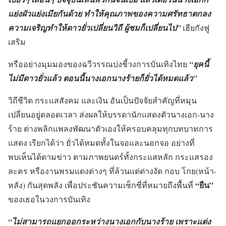
แย่งผัวแย่งเมียกันด้วย ทำให้คุณภาพของความศรัทธาตกลง
ความเจริญทำให้ดาวยั่วเปลี่ยนวิถี ผู้ชมก็เปลี่ยนไป”
เฮียกังฟู
เสริม
หรืออย่างมุมมองของฉวีวรรณบ่งชี้วงการบันเทิงไทย
“ยุคนี้
ไม่มีดาวยั่วแล้ว ตอนนี้นางเอกนางร้ายก็ยั่วได้หมดแล้ว”
วิถีชีวิต กระแสสังคม และเงิน อันเป็นปัจจัยสำคัญที่หมุน
เปลี่ยนอยู่ตลอดเวลา ส่งผลให้บรรดานักแสดงตัวนางเอก-นาง
ร้าย ต่างพลิกแพลงพัฒนาตัวเองให้ครอบคลุมทุกบทบาทการ
แสดง เรียกได้ว่า ยั่วได้หมดทั้งในจอและนอกจอ อย่างที่
พบเห็นได้ตามข่าว ตามภาพยนตร์ทั้งกระแสหลัก กระแสรอง
ละคร หรืองานพรมแดงต่างๆ ที่ล้วนแต่ต่างงัด กอบ โกย(หน้า-
“ยืน”
หลัง) กันสุดพลัง เพื่อประชันความเซ็กซี่ที่หมายถึงพื้นที่
ของเธอในวงการบันเทิง
“ไม่สามารถแยกออกระหว่างนางเอกกับนางร้าย เพราะแต่ง