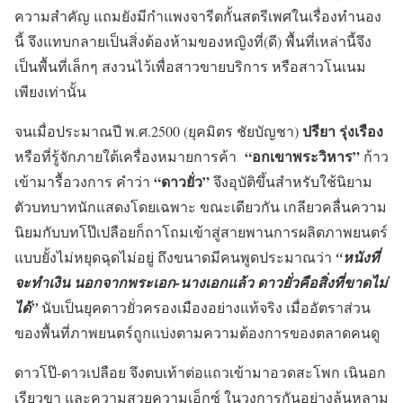
ความสำคัญ แถมยังมีกำแพงจารีตกั้นสตรีเพศในเรื่องทำนอง
นี้ จึงแทบกลายเป็นสิ่งต้องห้ามของหญิงที่(ดี) พื้นที่เหล่านี้จึง
เป็นพื้นที่เล็กๆ สงวนไว้เพื่อสาวขายบริการ หรือสาวโนเนม
เพียงเท่านั้น
ปรียา รุ่งเรือง
จนเมื่อประมาณปี พ.ศ.2500 (ยุคมิตร ชัยบัญชา)
“อกเขาพระวิหาร”
หรือที่รู้จักภายใต้เครื่องหมายการค้า
ก้าว
“ดาวยั่ว”
เข้ามารื้อวงการ คำว่า
จึงอุบัติขึ้นสำหรับใช้นิยาม
ตัวบทบาทนักแสดงโดยเฉพาะ ขณะเดียวกัน เกลียวคลื่นความ
นิยมกับบทโป๊เปลือยก็ถาโถมเข้าสู่สายพานการผลิตภาพยนตร์
แบบยั้งไม่หยุดฉุดไม่อยู่ ถึงขนาดมีคนพูดประมาณว่า
“หนังที่
จะทำเงิน นอกจากพระเอก-นางเอกแล้ว ดาวยั่วคือสิ่งที่ขาดไม่
ได้”
นับเป็นยุคดาวยั่วครองเมืองอย่างแท้จริง เมื่ออัตราส่วน
ของพื้นที่ภาพยนตร์ถูกแบ่งตามความต้องการของตลาดคนดู
ดาวโป๊-ดาวเปลือย จึงตบเท้าต่อแถวเข้ามาอวดสะโพก เนินอก
เรียวขา และความสวยความเอ็กซ์ ในวงการกันอย่างล้นหลาม