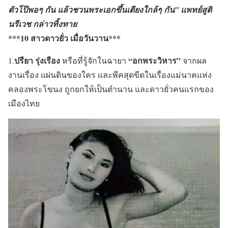
ตัวโป๊พอๆ กัน แล้วชวนพระเอกขึ้นเตียงใกล้ๆ กัน” แพทย์สูติ
นรีเวช กล่าวทิ้งทาย
***10 สาวดาวยั่ว เมื่อวันวาน***
ปรียา รุ่งเรือง
“อกพระวิหาร”
1.
หรือที่รู้จักในฉายา
จากผล
งานเรื่อง แผ่นดินของใคร และพีคสุดขีดในเรื่องแม่นาคแห่ง
คลองพระโขนง ถูกยกให้เป็นตำนาน และดาวยั่วคนแรกของ
เมืองไทย