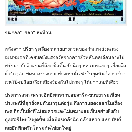
จน “อก” “เอว” สะท้าน
ปรียา รุ่งเรือง
หลังจาก
ทลายบางส่วนของกำแพงสังคมลง
เมฆหมอกที่เคยบดบังแสงจรัสจากดาวยั่วพลันลดเลือนจางไป
พร้อมๆ กับผ้าผ่อนที่น้อยชิ้นขึ้น รัดนิดๆ หลวมหน่อยๆ เพื่อเน้น
ย้ำวัตถุดิบเพศทางร่างกายเพียงเท่านั้น ซึ่งในยุคนั้นถือว่าเรียก
เรตโป๊-เปลือย เรียกเสียงร้องกันไปตามๆ ได้มากเลยทีเดียว
ประการแรก
เพราะอิทธิพลจากขอบจารีต-ขนบธรรมเนียม
ประเพณีที่ถูกสั่งสมกันมารุ่นต่อรุ่น ถึงการแสดงออกในเรื่อง
เพศ ถือเป็นสิ่งที่ไม่สมควรและไม่เหมาะสมเป็นอย่างยิ่งกับ
กุลสตรีไทยในยุคนั้น เมื่อมีคนกล้าฉีก กล้าแหวก แหก มันก็
เลยอึกทึกครึกโครมกันไปยกใหญ่