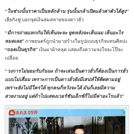
“ในช่วงนั้นราคาเป็นหลักล้าน รุ่นนั้นกล้าเปิดแล้วค่าตัวได้สูง”
เฮียกังฟู บอกจุดเงินล่มสลายของดาวยั่ว
“มีการถ่ายแหกกันให้เห็นจะจะ ยุคหลังจะเห็นนม เห็นอะไร
หมดเลย”
ภาพยนตร์ถูกนำมาสร้างในรูปแบบธุรกิจแทนศิลปะ
“ถอดเป็นธุรกิจ”
เงินมาผ้าหลุด แสดงถึงความจงใจจะโป๊จะ
เปลือย
“วงการไม่ยอมรับกันนะ ถ้าจะเล่นเป็นดาวยั่วก็ต้องเป็นการยั่ว
แบบไม่เสื่อม เพราะการเป็นดาวยั่วยังมีเสน่ห์ให้ติดตามอยู่
เพราะยังไม่มีใครได้ ทุกคนก็หวังจะได้ มันก็เลยมีความ
สวยงามอยู่ แต่ถ้าไปแสดงเวอร์ชันเอ็กซ์ก็ไม่มีค่าอะไรแล้ว”