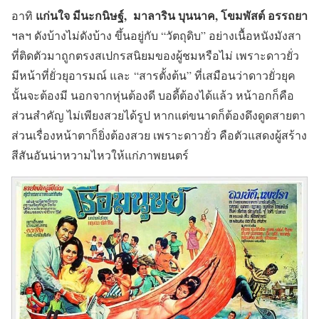
แก่นใจ มีนะกนิษฐ์, มาลาริน บุนนาค, โขมพัสต์ อรรถยา
อาทิ
ฯลฯ ดังบ้างไม่ดังบ้าง ขึ้นอยู่กับ “วัตถุดิบ” อย่างเนื้อหนังมังสา
ที่ติดตัวมาถูกตรงสเปกรสนิยมของผู้ชมหรือไม่ เพราะดาวยั่ว
มีหน้าที่ยั่วยุอารมณ์ และ
“สารตั้งต้น”
ที่เสมือนว่าดาวยั่วยุค
นั้นจะต้องมี นอกจากหุ่นต้องดี บอดี้ต้องได้แล้ว หน้าอกก็คือ
ส่วนสำคัญ ไม่เพียงสวยได้รูป หากแต่ขนาดก็ต้องดึงดูดสายตา
ส่วนเรื่องหน้าตาก็ยิ่งต้องสวย เพราะดาวยั่ว คือตัวแสดงผู้สร้าง
สีสันอันน่าหวามไหวให้แก่ภาพยนตร์