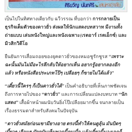
การกลายเป็น
เป็นไปในทิศทางเดียวกับ ฉวีวรรณ ที่บอกว่า
ธุรกิจเต็มตัวของดาวยั่ว ส่งผลให้นักแสดงบทสวาท มีงานทั้ง
ถ่ายแบบ เล่นหนังใหญ่และหนังเฉพาะ(เรตอาร์ เรตเอ็กซ์) และ
มิวสิกวิดีโอ
ยืนยันการเสื่อมถอยของยุคดาวยั่วของหมอชูรักชูรส
“เพราะ
ฉะนั้นมันไม่มีอะไรลึกลับให้อยากเห็น อยากรู้อยากลองอีก
แล้ว หรือหนังสือประเภทโป๊ๆ เปลือยๆ ก็ขายไม่ได้แล้ว”
“เดี๋ยวนี้ใครๆ ก็เป็นดาวยั่วได้”
เป็นคำอธิบายที่เห็นภาพชัดเจน
“ดาวยั่ว”
“นัก
ถึงการหายไปของ
และการเปลี่ยนแปลงบทบาท
แสดง”
เสื้อผ้าหน้าผมนับวันยิ่งโป๊เปลือยมากขึ้น จนกลายเป็น
เรื่องธรรมดาสำหรับสังคมในปัจจุบัน
“ดาวยั่วสมัยก่อนเขามียางอาย ตรงนี้ทำให้คนดูลุ้น มันบิดๆ
เบี้ยวๆ เลือนๆ ปัจจุบันเห็นพวกนี้จนเบื่อ แล้วเดี๋ยวนี้นางเอกก็