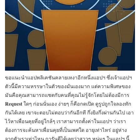
ขอแนะนำแอปพลิเคชันคลายเหงาอีกหนึ่งแอปฯ ซึ่งเจ้าแอปฯ
ตัวนี้มีความหรรษาในตัวของมันเองมาก แต่ความพิเศษของ
มันคือคุณสามารถแชตกับคนที่คุณไม่รู้จักโดยไม่ต้องมีการ
Request
ใดๆ ก่อนนั่นเอง ง่ายๆ ก็คือกดเปิด ดูรูปถูกใจลองทัก
กันได้เลย เขาจะตอบไม่ตอบว่ากันอีกที กึ่งยิงกึ่งผ่านกันไป เอา
ไว้หาเพื่อนคุยที่อยู่ใกล้ๆ เราสามารถตั้งค่าในแอปฯ ว่าเรา
ต้องการจะค้นหาเพื่อนคุยที่เป็นเพศใด อายุเท่าไหร่ อยู่ห่าง
จากตัวเราเท่าไหน การันตีได้เลยว่าสาวๆ หนุ่มๆ ในแอปฯ นี้