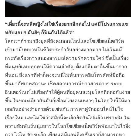
“เดี๋ยวนี้จะหลีหญิงไม่ใช่เรื่องยากอีกต่อไป แค่มีโปรแกรมแช
ทกับแอปฯ มันส์ๆ ก็ฟินกันได้แล้ว”
โลกเราก้าวมาถึงยุคที่สังคมออนไลน์และโซเชียลเน็ตเวิร์ค
เข้ามามีบทบาทในชีวิตประจำวันอย่างมากมาย ไม่เว้นแม้
กระทั่งเรื่องการสนองอารมณ์ความรักความใคร่ ซึ่งเป็นเรื่อง
ที่มนุษย์แทบทุกคนให้ความสำคัญ ตั้งแต่ลืมตาตื่นขึ้นมาจาก
ที่นอน สิ่งแรกที่ทำก็คงจะหนีไม่พ้นการหยิบโทรศัพท์มือถือ
ขึ้นมาอัพเดทสถานะ เช็คสถานการณ์ข่าวสารต่างๆ ระบบ
อินเตอร์เนตไม่เพียงทำให้ผู้คนที่อยู่คนละมุมโลกติดต่อกันง่าย
ขึ้น ในขณะเดียวกันมันก็เชื่อมโยงคนเหงาๆ ในโลกใบนี้ให้มา
เจอกันอย่างง่ายดายด้วยเช่นกัน การหาคู่รักออนไลน์ไม่ใช่
เรื่องใหม่ และไม่ใช่ว่าสมัยนี้จะเลิกฮิตกันไปแล้ว เพราะนับวัน
ความสัมพันธ์หนุ่มสาวในโลกโซเชียลเน็ตเวิร์คพัฒนาไปไวยิ่ง
กว่า ไวไฟ 3G ซะอีก เพียงแค่มีแอพลิเคชั่นเราก็สามารถหา