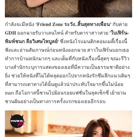
‘Friend Zone ระวัง..สิ้นสุดทางเพื่อน’
กำลังจะมีหนัง
กับค่าย
GDH
'ใบเฟิร์น-
ออกฉายรับวาเลนไทน์ สำหรับดาราสาวสวย
พิมพ์ชนก ลือวิเศษไพบูลย์'
ซึ่งหนังโรแมนติกคอมเมดี้เรื่องนี้
ฟังและอ่านสัมภาษณ์ก่อนหนังออกฉาย สาวใบเฟิร์นบอกเธอ
ทำการบ้านหนักมากๆ และเต็มที่กับหนังเรื่องนี้สุดๆ ขณะรีวิว
บางสำนักระบุการแสดงของเธอที่มีความเป็นธรรมชาติอย่าง
ยิ่ง ช่วยให้หนังที่ไม่ได้หลุดออกไปจากหนังรักซึมลึกแนวเดิมๆ
ที่สามารถเดาทางได้นั้นดูแล้วน่าประทับใจมากขึ้นไม่น้อย
mars ถือโอกาสนี้ชวนไปย้อนรอยแฟชั่นในลุคเซ็กซี่ เย้ายวน
ชวนฝันอย่างเป็นทางการครั้งแรกของเธออีกรอบ