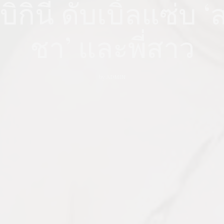
ิกินี ดับเบิ้ลแซ่บ 
ชา’ และพี่สาว
by
ADMIN