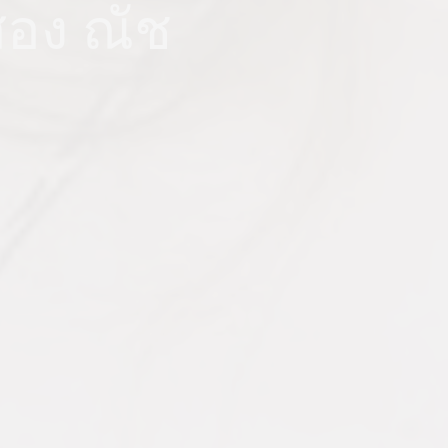
‘สอง ณัช