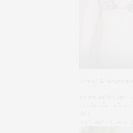
เผ็ดยกคู่ทีเดียวสำหรับ ‘
สอง
สว่างวาบจนต้องปรือตามองกั
คราวนี้ควงพี่สาวแท้ๆ มา
เดียว
ลองไปชมกันว่าระหว่างณั