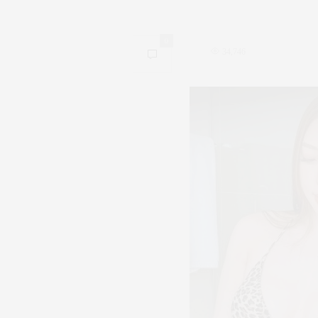
0
34,746