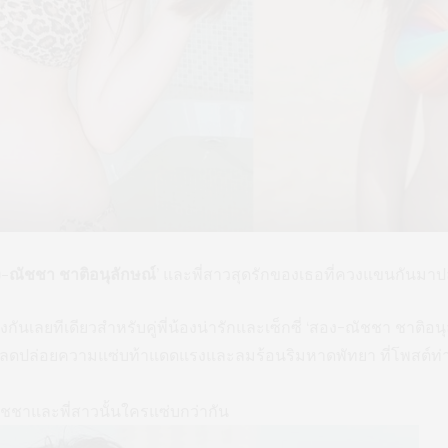
-ณัชชา ชาติอนุลักษณ์
’ และพี่สาวสุดรักของเธอที่ควงแขนกันม
นเลยทีเดียวสำหรับคู่พี่น้องน่ารักและเซ็กซี่ ‘สอง-ณัชชา ชาติอนุ
ปลดปล่อยความแซ่บท้าแดดแรงและลมร้อนริมหาดพัทยา ที่โพสต์ท่า
ชชาและพี่สาวนั้นใครแซ่บกว่ากัน