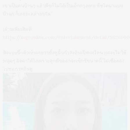
เขาเป็นคนบ้านๆ แล้วพีชก็ไม่ได้เป็นเด็กกรุงเทพ พีชโตมาแบบ
บ้านๆ ก็เลยจะคล้ายๆกัน”
(อ่านเพิ่มเติมที่
https://mgronline.com/entertainment/detail/962000
ฟังแบบนี้แล้วเห็นเลยว่าทั้งคู่นั้นกำลังอินเลิฟแค่ไหน แต่จะไม่ให้
หนุ่มๆ อิจฉาได้ไงเพราะลูกพีซออกจะเซ็กซี่ขนาดนี้ ไม่เชื่อลอง
ไปชมภาพกันดู