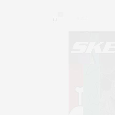
0
15,581