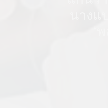
นางแบบเ
‘พ