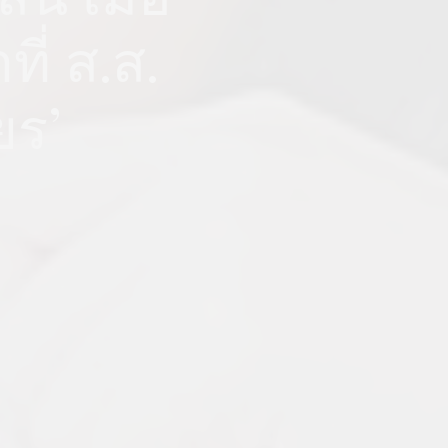
ที่ ส.ส.
ยร’