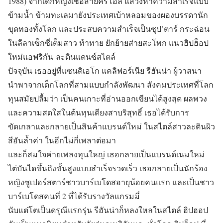
1988) จากเด็กหญิงเชื้อสายครีโอล แสวงหาความสำเร็จแบบ
ข้ามน้ำ ข้ามทะเลมายังประเทศเบ้าหลอมของผองบรรดานัก
ขุดทองทั้งโลก และประสบความสำเร็จเป็นซุป’ตาร์ กระฉ่อน
ในลีลาเซ็กซี่เต็มสาว ท้าทาย ยักย้ายส่ายสะโพก แนวฮิปฮ็อป
ใหม่แอฟริกัน-ละตินแดนซ์สไตล์
ปัจจุบัน เธออยู่ที่แซนดิเอโก แคลิฟอร์เนีย รีฮันน่า ผู้วาสนา
นำพาจากเด็กโลกที่สามแบบกำลังพัฒนา สังคมประเทศที่โลก
ทุนสมัยปลื้มว่า เป็นคนเกาะที่อ่านออกเขียนได้สูงสุด ผลพวง
และความสดใสในต้นทุนเดียงสาบริสุทธิ์ เธอได้รับการ
ขัดเกลาและกลายเป็นสินค้าแบรนด์ใหม่ ในสไตล์สาวละตินผิว
สีอันล้ำค่า ในอีกไม่กี่เพลาต่อมา
และก็สมใจค่ายเพลงทุนใหญ่ เธอกลายเป็นแบรนด์เนมใหม่
ไต่บันไดขึ้นถึงขั้นสูงแบบสำเร็จรวดเร็ว เธอกลายเป็นนักร้อง
หญิงซูเปอร์สตาร์ชาวบาร์เบโดสอายุน้อยคนแรก และเป็นชาว
บาร์เบโดสคนที่ 2 ที่ได้รับรางวัลแกรมมี่
นับแต่โตเป็นดรุณีแรกรุ่น รีฮันน่าก็หลงใหลในสไตล์ ฮิปฮอป