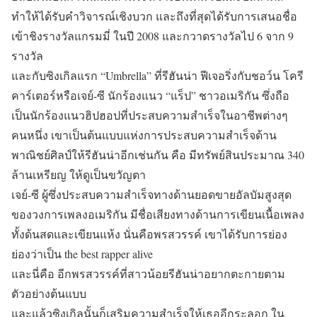
ทำให้ได้รับคำวิจารณ์เชิงบวก และถึงที่สุดได้รับการเสนอชื่อ
เข้าชิงรางวัลแกรมมี่ ในปี 2008 และกวาดรางวัลไป 6 จาก 9
รางวัล
และกับซิงเกิลแรก “Umbrella” ที่รีฮันน่า ฟีเจอริ่งกับชอว์น โครี
คาร์เตอร์หรือเจย์-ซี นักร้องแนว “แร็ป” ชาวอเมริกัน ซึ่งถือ
เป็นนักร้องแนวฮิปฮอปที่ประสบความสำเร็จในอาชีพต่างๆ
คนหนึ่ง เขาเป็นต้นแบบแห่งการประสบความสำเร็จด้าน
พาณิชย์ศิลป์ให้รีฮันน่าอีกเช่นกัน คือ มีทรัพย์สินประมาณ 340
ล้านเหรียญ ให้ดูเป็นขวัญตา
เจย์-ซี ผู้ซึ่งประสบความสำเร็จทางด้านยอดขายอัลบัมสูงสุด
ของวงการเพลงอเมริกัน มีชื่อเสียงทางด้านการเขียนเนื้อเพลง
ทั้งด้นสดและเขียนแห้ง นั่นคือพรสวรรค์ เขาได้รับการย่อง
ย่องว่าเป็น the best rapper alive
และนี่คือ อีกพรสวรรค์ที่สาวน้อยรีฮันน่าอยากตะกายตาม
ตัวอย่างต้นแบบ
และแล้วซิงเกิลนั้นก็เสริมความสำเร็จให้เธออีกระลอก ใน