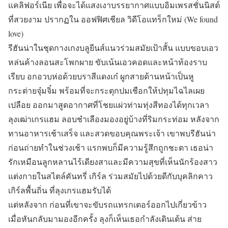
แคลิฟอร์เนีย เพื่อจะได้แสงเงาบรรยากาศแบบอิมเพรสชั่นนิสต์
ที่สวยงาม ปรากฏใน ออฟฟิศเชียล วิดีโอแทร็กใหม่ (We found
love)
รีฮันน่าในชุดกางเกงบลูยีนส์แนวร่วมสมัยเป้าสั้น แบบขอบเอว
หล่นค้างลอนสะโพกผาย ขับเน้นเอวคอดและหน้าท้องราบ
เรียบ อกอวบห่อด้วยบราสีแดงเก๋ ผูกสายด้านหน้าเป็นหู
กระต่ายจุ๋มจิ๋ม พร้อมที่จะกระตุกปมเชือกให้ปทุมไฉไลเผย
เปลือย ออกมาสูดอากาศที่โชยแผ่วท่ามทุ่งสีทองได้ทุกเวลา
ลุงเฒ่าเกรแฮม ลอบชำเลืองมองอยู่บ้างที่ริมกระท่อม หลังจาก
ทานอาหารเช้าเสร็จ และสวดขอบคุณพระเจ้า เขาพบรีฮันน่า
ก่อนถ่ายทำในช่วงเช้า แรกพบก็มีความรู้สึกถูกชะตา เธอน่า
รักเหมือนลูกหลานไร้เดียงสาและมีความสุขที่เห็นนักร้องสาว
แต่งกายในสไตล์คันทรี่ เกิร์ล ร่วมสมัยไปด้วยดีกับบุคลิกคาว
เกิร์ลพื้นถิ่น ที่ลุงเกรแฮมรับได้
แต่หลังจาก ก่อนที่เขาจะขับรถแทรกเตอร์ออกไปเกี่ยวข้าว
เมื่อหันกลับมามองอีกครั้ง ลุงก็เห็นเธอกำลังเดินเต้น ส่าย