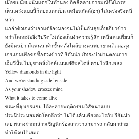
เมื่อขบนัยยะนั้นแตกในทำนอง ก็คลี่คลายอารมณ์ขึ้งโกรธ
เห็นเคร่งแบบนี้ก็ตบะแตกเป็น เหมียนกัลล์(ฮา) ไม่เคร่งจริงหนี
หว่า
แกอำตัวเองว่าเอาแต่จ้องมองจนไม่เป็นอันลุยเก็บเกี่ยวข้าว
ทว่าโลกสมัยยิ่งวิปริต ไม่ต้องเก็บงำความรู้สึก เหนือคนเพี้ยนก็
ยังมีคนบ้า มีแฟนนาติกขั้นคลั่งไคล้บางคนพยายามติดต่อลุง
เกรแฮมเพื่อขอซื้อรวงข้าวที่ รีฮันน่า เริงระบำผ่านตอนถ่าย
เอ็มวีนั้น ไปบูชาคลั่งไคล้แบบเฟติชสไตล์ ตามไรลิกเพลง
Yellow diamonds in the light
And we're standing side by side
As your shadow crosses mine
What it takes to come alive
ขณะที่ลุงเกรแฮม ได้ละลายพฤติกรรมวิสัชนาแบบ
ประนีประนอมต่อโลกอีกว่า ไม่ได้แค้นเคืองอะไรกับ รีฮันน่า
เลย พลางฝากกล่าวเชิญนักร้องสาวว่าสามารถ กลับมาถ่าย
ทำให้จบได้เสมอ