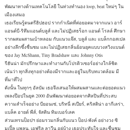
พัฒนาทางด้านเทคโนโลยี ในท่วงทำนอง loop, beat ใหม่ๆ ใน
เมืองเสมอ
เธอเรียนรู้ดนตรีฮิปฮอป รากกำเนิดที่ต่อยอดมาจากแนว อาร์
แอนด์บี-ริทึมแอนด์บลูส์ และไม่ปฏิเสธร็อก แอนด์ โรลล์ ศึกษา
รากผสมผสานเบ้าหลอม กับแนวแจ๊ส, บลูส์ และ แบล็กกอสเปล
อย่างลึกซึ้งชื่นชม และไม่ปฏิเสธกลิ่นย้อนยุคแบบวงสวิงแบนด์
ของ Jay McShann, Tiny Bradshaw และ Johnny Otis
รีฮันน่า มักปรึกษาและทำงานกับโปรดิวเซอร์อย่างใกล้ชิด
เน้นว่า ทุกสิ่งทุกอย่างต้องมีรากและอยู่ในบริบทแวดล้อม มี
ที่มาที่ไป
ดังนั้น ในทุกๆ อัลบัม เธอจึงเสนอให้ผสมผสานและต่อยอดแนว
เพลงป๊อปในยุค 2000 อันพัฒนาต่อยอดจากศิลปินที่ประสบ
ความสำเร็จอย่าง บียอนเซ่, บริทนี่ สเปียร์, คริสติน่า อากีเลร่า,
แบล็ค อายด์ พีส์, จัสติน ทิมเบอร์เลค
ส่วนเทรนป็อปฯ ย่อมรวมกลิ่นกับแนว ป็อป-พังค์ อย่างวง ซิ
มเปิ้ล แพลน, เอฟริล ลาวีน อยู่บ้าง เธอประทับใจ และชื่นชม