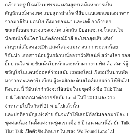
กล้าอวดรูปโฉมโนมพรรณ ผสมสูตรเคมีแห่งการเป็น
สัญลักษณ์ทางเพศ แบบสูตรสำเร็จ ที่สืบขนบแตกแขนงมาจาก
จากมาลีริน มอนโร ถึงมาดอนนา และเลดี้ กาก้าฯลฯ
ขณะนี้เธอมาแรงแซงเจเน็ต แจ็กสัน,บียอนเซ, เจ.โลและไม่
น้อยหน้าอื่นใคร ในอัตลักษณ์ผิวสี สะโพกสุดเสียงสังข์
สมบูรณ์เสียงทอง(Diva)สดใสดุจแม่นางนกการะเวกน้อย
รีฮันน่า-เธอสาวน้อยผู้นรลักษณ์ออราผิวสีเสน่ห์ สว่างไสว รอย
ยิ้มยวนใจ ช่วยขับเน้นใบหน้าและหน้าผากงามพิศ คือ สตาร์ผู้
ขวัญใจในแดนซ์ฮอลล์ร่วมสมัย เธอสดใหม่ เริงลมรื่นปานพัด
มาจากทะเลคาริบเบียน ผู้จะผลักละตินสไตล์แบบเก่า ให้พ้นไป
ถึงขณะนี้ รีฮันน่ากำลังจะมีอัลบัมใหม่ชุดที่ 6 ชื่อ Talk That
Talk โดยออกมาต่อจากอัลบัม Loud ในปี 2010 และวาง
จำหน่ายไปในวันที่ 21 พ.ย.ไปแล้วนั้น
และปกติสามัญแห่งค่าย อันจะทำให้เธอมีอัลบัมออกมาปีละ 1
ชุดต่อเนื่องกันตั้งแต่งานชุดแรกเมื่อ 6 ปีก่อน ตอนนี้อัลบัม Talk
That Talk เปิดตัวซิงเกิลแรกในเพลง We Found Love ไป