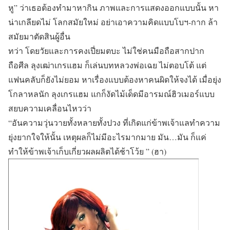
หู” ว่าเธอต้องทำมาหากิน ภาพและการแสดงออกแบบนั้น หา
น่าเกลียดไม่ โลกสมัยใหม่ อย่าเอาความคิดแบบโบฯ-กาก ล้า
สมัยมาตัดสินผู้อื่น
ทว่า โดยวัยและการคงเปี่ยมตบะ ไม่ใช่คนมือถือสากปาก
ถือศีล ลุงเฒ่าเกรแฮม ก็เล่นบทหลวงพ่อเฉย ไม่ตอบโต้ แต่
แฟนคลับก็ยังไม่ยอม หาเรื่องแบบต้องหาคนผิดให้จงได้ เมื่อยุ่ง
โกลาหลนัก ลุงเกรแฮม แกก็งัดไม้เด็ดมีอารมณ์ฮิวเมอร์แบบ
สยบความเคลื่อนไหวว่า
“อันความวุ่นวายทั้งหลายทั้งปวง ที่เกิดแก่ข้าพเจ้าแลทำความ
ยุ่งยากใจให้นั้น เหตุผลก็ไม่มีอะไรมากมาย มัน…มัน ก็แค่
ทำให้ข้าพเจ้าเก็บเกี่ยวผลผลิตได้ช้าโว้ย ” (ฮา)