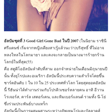
อัลบัมชุดที่ 3 Good Girl Gone Bad ในปี 2007
(ในนิยาม ราชินี
ศรีแดนซ์ เริ่มจากหญิงเดียงสา(รู้แล้วนะว่า)บริสุทธิ์ ที่ไม่อาจ
หลงใหลในโลกมายา และคงจะกลายเป็นนางมารร้ายกร้าน
โลกย์ในที่สุด(55)
คือ สตูดิโออัลบัมลำดับที่สาม ออกจำหน่ายในเดือนมิถุนายนปี
นั้น ทั้งยุโรปและอเมริกา อัลบัมนี้ประสบความสำเร็จโดยขึ้น
ชาร์ตอันดับ 1 ใน 10 ใน 25 ประเทศทั่วโลก โดยสุดยอดอัลบัม
นี้ รีฮันน่าได้ทำงานร่วมกับโปรดิวเซอร์หลายคน อาทิ อีวาน
โรเจอร์ส, คาร์ล เสตอร์เคน, และทิมเบอร์แลนด์ รวมทั้ง นี-โย่
ซึ่งร่วมประพันธ์บางแทร็ก
อัลบัมนี้เป็นการผสมผสานระหว่างอัพเทมโปและบัลลาดส์