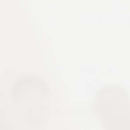
ชมคลิปง