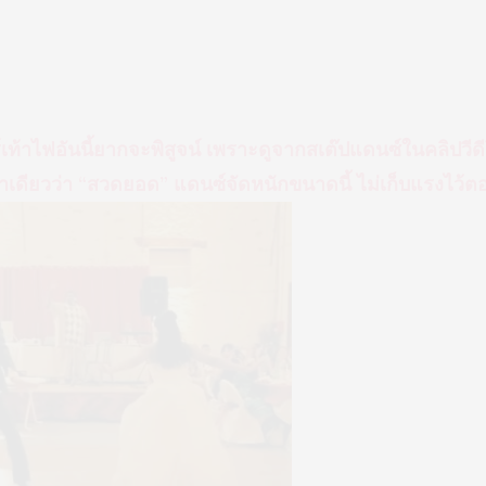
์เท้าไฟอันนี้ยากจะพิสูจน์ เพราะดูจากสเต๊ปแดนซ์ในคลิปวี
เดียวว่า “สวดยอด” แดนซ์จัดหนักขนาดนี้ ไม่เก็บแรงไว้ต