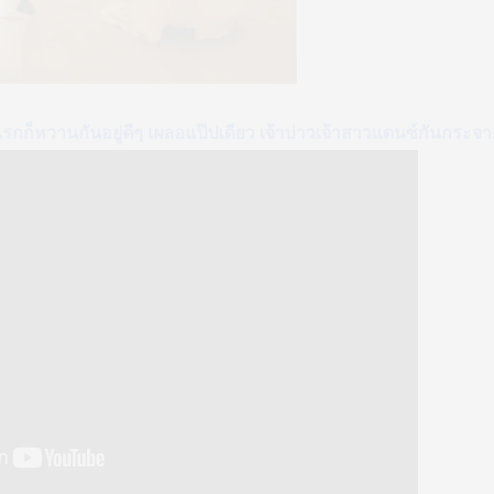
กก็หวานกันอยู่ดีๆ เผลอแป๊ปเดียว เจ้าบ่าวเจ้าสาวแดนซ์กันกระจาย เ