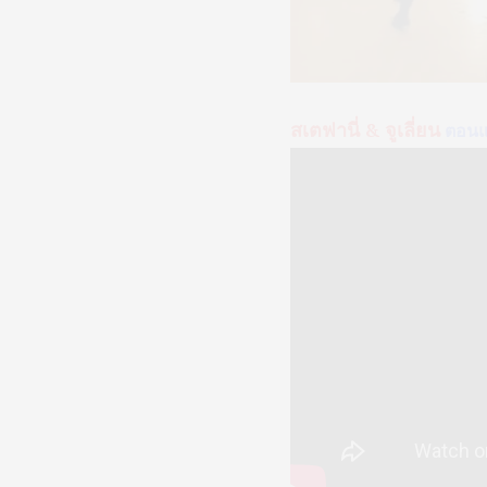
สเตฟานี่ & จูเลี่ยน
ตอนแร