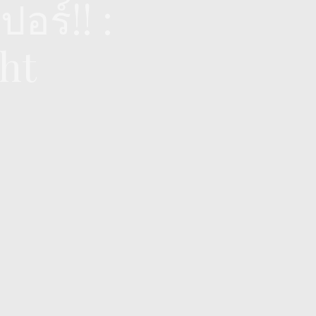
อร์!! :
ht