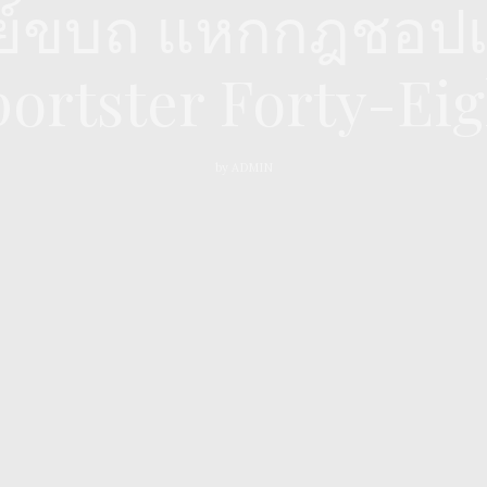
่ย์ขบถ แหกกฎชอปเป
portster Forty-Eig
by
ADMIN