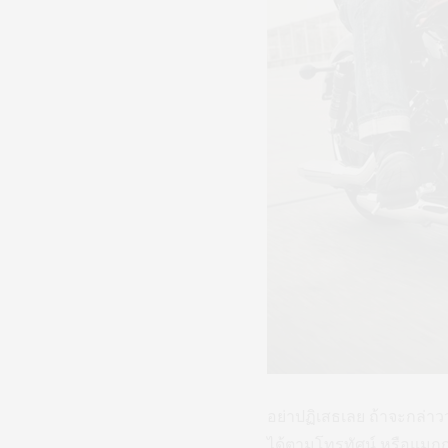
อย่าปฏิเสธเลย ถ้าจะกล่า
ได้ตามโทรทัศน์ หรือแมกก