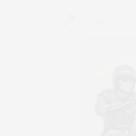
0
29,431