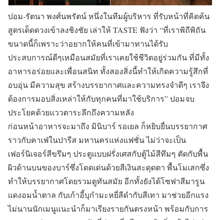
ปอม-รัตนา พงศ์นพรัตน์ หนึ่งในทีมผู้บริหาร ที่รับหน้าที่คิดค้น
สูตรเด็ดดวงเข้าลงชิงชัย เล่าให้ TASTE ฟังว่า “ที่เราพิถีพิถัน
ขนาดนี้ก็เพราะว่าอยากให้คนที่เข้ามาทานได้รับ
ประสบการณ์ดีๆเหมือนสมัยที่เราเคยใช้ชีวิตอยู่ร่วมกัน ที่มีทั้ง
อาหารอร่อยและเพื่อนสนิท ทั้งสองสิ่งนี้ทำให้เกิดความรู้สึกที่
อบอุ่น มีความสุข สร้างบรรยากาศและความทรงจำดีๆ เราจึง
ต้องการมอบสิ่งเหล่าให้กับทุกคนที่มาใช้บริการ” ปอมจบ
ประโยคด้วยแววตาระลึกถึงความหลัง
ก่อนหน้าอาหารจะมาถึง มินิบาร์ รอเยล ก็หยิบยื่นบรรยากาศ
ราวกับคาเฟ่ในปารีส มหานครแห่งแฟชั่น ไม่ว่าจะเป็น
เฟอร์นิเจอร์สีขรึมๆ ประตูแบบฝรั่งเศสกับตู้ไม้สีทึมๆ ตัดกับพื้น
ผิวด้านบนของบาร์ซึ่งโดดเด่นด้วยสีเงินสะดุดตา พื้นโมเสกซึ่ง
ทำให้บรรยากาศโดยรวมดูทันสมัย อีกทั้งยังได้โซฟาสีมารูน
แดงอมน้ำตาล กับเก้าอี้บุกำมะหยี่สีดำกับสีเทา มาช่วยอีกแรง
ไม่นานนักเมนูแนะนำก็มาเรียงรายกันตรงหน้า พร้อมกับการ