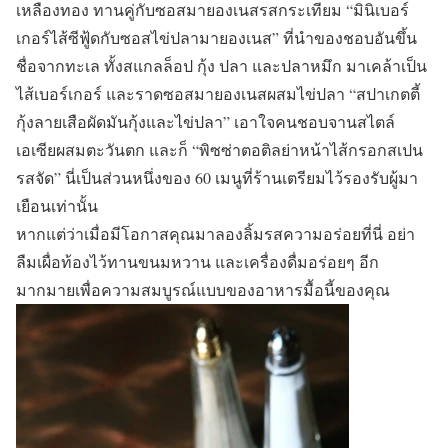
เหลืองทอง ทานคู่กับซอสมายองเนสรสกระเทียม “มินิเบอร์
เกอร์ไส้ซีฟู้ดกับซอสไข่ปลามายองเนส” ที่นำของชอบอันขึ้น
ชื่อจากทะเล ทั้งสแกลล็อป กุ้ง ปลา และปลาหมึก มาเคล้าเป็น
ไส้เบอร์เกอร์ และราดซอสมายองเนสผสมไข่ปลา “สปาเกตตี้
กุ้งลายเสือผัดมันกุ้งและไข่ปลา” เอาใจคนชอบจานสไตล์
เอเซียผสมตะวันตก และก็ “พิซซ่าตอติลย่าหน้าไส้กรอกสเปน
รสจัด” นี่เป็นส่วนหนึ่งของ 60 เมนูที่ร้านเตรียมไว้รองรับผู้มา
เยือนเท่านั้น
หากแต่ว่าเมื่อมีโอกาสคุณมาลองลิ้มรสความอร่อยที่นี่ อย่า
ลืมเผื่อท้องไว้ทานขนมหวาน และเครื่องดื่มอร่อยๆ อีก
มากมายเพื่อความสมบูรณ์แบบของอาหารมื้อนี้ของคุณ