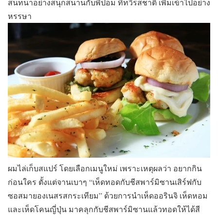
สนทนาอย่างสนุกสนานกับพี่ปอม ที่ทวีรสชาติ เพิ่มเข้าไปอย่าง
หรรษา
ผมไล่เก็บสแปร์ โดยเลือกเมนูใหม่ เพราะเหตุผลว่า อยากกิน
ก่อนใคร ตั้งแต่จานเบาๆ “เห็ดทอดกับชีสพาร์มิซานเสิร์ฟกับ
ซอสมายองเนสรสกระเทียม” ด้วยการนำเห็ดออรินจิ เห็ดหอม
และเห็ดโคนญี่ปุ่น มาคลุกกับชีสพาร์มิซานแล้วทอดให้ได้สี