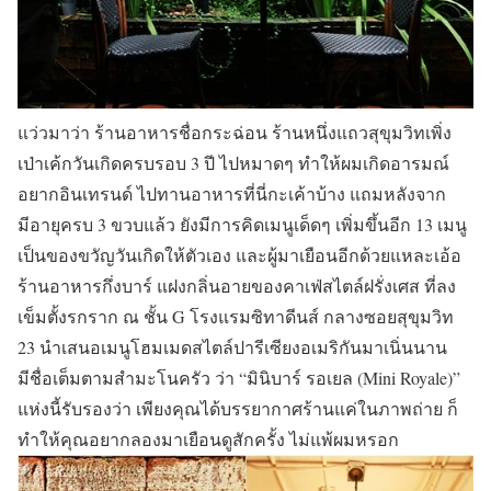
แว่วมาว่า ร้านอาหารชื่อกระฉ่อน ร้านหนึ่งแถวสุขุมวิทเพิ่ง
เป่าเค้กวันเกิดครบรอบ 3 ปี ไปหมาดๆ ทำให้ผมเกิดอารมณ์
อยากอินเทรนด์ ไปทานอาหารที่นี่กะเค้าบ้าง แถมหลังจาก
มีอายุครบ 3 ขวบแล้ว ยังมีการคิดเมนูเด็ดๆ เพิ่มขึ้นอีก 13 เมนู
เป็นของขวัญวันเกิดให้ตัวเอง และผู้มาเยือนอีกด้วยแหละเอ้อ
ร้านอาหารกึ่งบาร์ แฝงกลิ่นอายของคาเฟ่สไตล์ฝรั่งเศส ที่ลง
เข็มตั้งรกราก ณ ชั้น G โรงแรมซิทาดีนส์ กลางซอยสุขุมวิท
23 นำเสนอเมนูโฮมเมดสไตล์ปารีเซียงอเมริกันมาเนิ่นนาน
มีชื่อเต็มตามสำมะโนครัว ว่า “มินิบาร์ รอเยล (Mini Royale)”
แห่งนี้รับรองว่า เพียงคุณได้บรรยากาศร้านแค่ในภาพถ่าย ก็
ทำให้คุณอยากลองมาเยือนดูสักครั้ง ไม่แพ้ผมหรอก