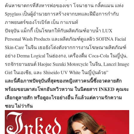
ค้นหาฆาตกรที่สังหารพ่อของเขา โจนาธาน กลิ้คแมน แห่ง
Spyglass เป็นผู้อำนวยการสร้างจากบทและฝีมือการกำกับ
ภาพยนตร์ของโรเบิร์ต เบ็น กาแรนท์
ปัจจุบัน แม็กกี้ เป็นโฆษกให้กับผลิตภัณฑ์อาบน้ำ LUX
Personal Wash Products และผลิตภัณฑ์ดูแลผิว SOFINA Facial
Skin-Care ในจีน เธอยังโด่งดังจากการงานโฆษณาผลิตภัณฑ์
อย่าง Derma Logical ในฮ่องกง, เครื่องดื่ม Coca-Cola ในญี่ปุ่น,
รถจักรยานยนต์ Haojue Suzuki Motorcycle ในจีน, Lancel Image
Girl ในเอเชีย, และ Shiseido UV White ในญี่ปุ่นด้วย”
และนี่คือภาพปัจจุบันที่สุดของหญิงสาวคนนี้ซึ่งอวดลายสัก
พร้อมขอบผาสะโพกอันหวิวหวาม ในนิตยสาร INKED คุณจะ
เลือกดูลายสัก หรือดูอะไรอย่างอื่น ก็แล้วแต่ความรักความ
ชอบ ไม่ว่ากัน