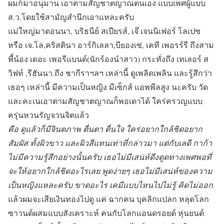
ผมก็มาอนุมาน เอาตามสัญชาตญาณตนเอง แบบเพศผู้แบบ
ส.ว.โดยใช้สามัญสำนึกเอาแหละครับ
แม่ใหญ่มาดอนนา, บริธนีย์ สเปียรส์, เจ๊ เจนนิเฟอร์ โลเปซ
หรือ เจ.โล,คริสตินา อาร์กิเลลา,บียองเซ่, เคที เพอรร์รี ถึงสาม
พี้น้อง เดอะ เพอรีแบนด์(นักร้องนำสาว) กระทั่งถึง เทเลอร์ ส
วิฟท์ ,รีฮันนา.ถึง ชากีราฯลฯ เหล่านี้ ดูเพลิดเพลิน และรู้สึกว่า
เธอๆ เหล่านี้ มีความเป็นหญิง มีเซ็กส์ แอพพีลสูง นะครับ วัด
และคะเนเอาตามสัญชาตญาณก็พอเดาได้ ใคร่ครวญแบบ
ครุ่นหวนรัญจวนจิตแล้ว
คือ ดูแล้วก็มีจินตภาพ ตื่นตา ตื่นใจ ใคร่อยากใกล้ชิดอยาก
สัมผัส ทั้งผิวขาว และผิวสีแทนเท่าที่กล่าวมา แต่กับเลดี กาก้า
ไม่มีความรู้สึกอย่างนั้นครับ เธอไม่มีเสน่ห์ดึงดูดทางเพศพอที่
จะให้อยากใกล้ชิดอะไรเลย พูดง่ายๆ เธอไม่มีเสน่ห์ของความ
เป็นหญิงแหละครับ ขาดอะไร เคมีแบบไหนไปไม่รู้ คิดไม่ออก
แล้วผมจะเสียเงินทองไปดู แค่ ฉากคน บุคลิกแปลก หลุดโลก
ซาวนด์ผสมแบบสังเคราะห์ คนกับโลกแอนดรอยด์ หุ่นยนต์