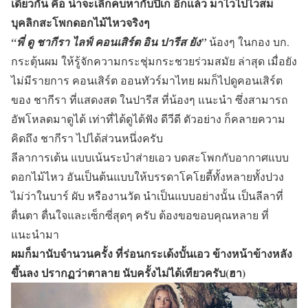
เดียวกัน คือ น่าจะเลิกคบหากับปิเก อีกแล้ว มาไวไปไวสม
บุคลิกสะโพกดอกไม้ไหวจริงๆ
“พี่ ดู ชากีรา ไลฟ์ คอนเสิร์ต อิน ปารีส ยัง”
น้องๆ ในกอง บก.
กระตุ้นผม ให้รู้จักความกระชุ่มกระชวยร่วมสมัย ล่าสุด เมื่อยัง
ไม่มีรายการ คอนเสิร์ต ออนทัวร์มาไทย ผมก็ไปดูคอนเสิร์ต
ของ ชากีรา ที่แสดงสด ในปารีส ที่น้องๆ แนะนำ ซึ่งสามารถ
อัพโหลดมาดูได้ เท่าที่ได้ดูได้ฟัง ดีวีดี ตัวอย่าง ก็คลายความ
คิดถึง ชากีรา ไปได้ส่วนหนึ่งครับ
ลีลาการเต้น แบบเน้นระบำส่ายเอว บดสะโพกกับอากาศแบบ
ดอกไม้ไหว อันเป็นต้นแบบให้บรรดาโคโยตี้ทั้งหลายทั้งปวง
ไม่ว่าในบาร์ ผับ หรืองานวัด นำเป็นแบบอย่างนั้น เป็นลีลาที่
ตื่นตา ตื่นใจและเซ็กซี่สุดๆ ครับ ต้องขอขอบคุณหลาย ที่
แนะนำมา
ผมก็มานับจำนวนครั้ง ที่ร่อนกระเด้งบั้นเอว ข้างหน้าข้างหลัง
ขึ้นลง ปรากฏว่าตาลาย นับครั้งไม่ได้เทียวครับ(ฮา)