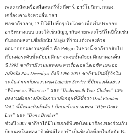
เพลง ถนัดเครื่องมือดนตรีทั้ง กีตาร์, ฮาร์โมนิกา, กลอง,
เครื่องเคาะจังหวะอื่น ฯลฯ
พอชากีราอายุ 13 ปี ได้ไปที่กรุงโบโกตา เพื่อเริ่มประกอบ
อาชีพนางแบบ และได้เซ็นสัญญากับค่ายเพลงโซนี่ในปีนั้นเช่น
กันออกผลงานชื่ออัลบัม Magia ที่ร่วมแต่งเพลงด้วย
ต่อมาออกผลงานชุดที่ 2 คือ Peligro ในช่วงนี้ ชากีรากลับไป
เรียนต่อระดับชั้นมัธยมศึกษาจนจบชั้นมัธยมศึกษาตอนต้น
ปี 1995 ชากีรามีงานแสดงละครเรื่องเอลโอเอซิส และออ
กอัลบัม Pies Descalzos ถึงปี 1996-2001 ชากีราเป็นที่รู้จักใน
ระดับสากลกับผลงานชุด Laundry Service ที่มีเพลงดังอย่าง
“Whenever, Wherever” และ “Underneath Your Clothes” และ
ผลงานดังอย่างอัลบัมภาษาอังกฤษที่มีชื่อว่า Oral Fixation
Vol.2 ที่มีเพลงดังอันดับ 1 บิลบอร์ดอย่างเพลง “Hips Don’t
Lies” และ “Don's Brother”
ช่วงปี 2007 ชากีราได้มีโปรเจกต์พิเศษโดยมาร้องเพลงร่วมกับ
บียอนเซในเพลง “บิวติฟูล์ไลอาร์” เป็นซิงเกิลที่อยู่ในอัลบัม B-