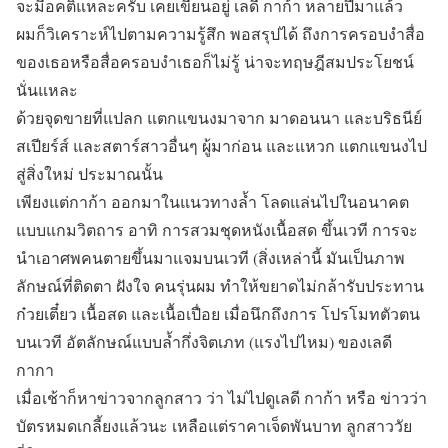
จะมีอคติแหละครับ เคยเขียนอยู่ เลดี กาก้า หลายปีมาแล้ว
ผมก็วิเคราะห์ไปตามความรู้สึก พอสรุปได้ ถึงการครอบงำสื่อ
ของเธอหรือสื่อครอบงำเธอก็ไม่รู้ น่าจะทฤษฎีสมประโยชน์
นั่นแหละ
ด้วยจุดขายที่แปลก แตกแขนงมาจาก มาดอนนา และบริธนีย์
สเปียร์ส์ และสตาร์สาวอื่นๆ ผู้มาก่อน และแหวก แตกแขนงไป
สู่สิ่งใหม่ ประมาณนั้น
เพียงแต่กาก้า ออกมาในแนวทางล้ำ โลดแล่นไปในอนาคต
แบบแกมวิตถาร อาทิ การสวมชุดหนังเนื้อสด ขึ้นเวที การจะ
นำเอาศพคนตายขึ้นมาแจมบนเวที (สิ่งเหล่านี้ มันเป็นภาพ
ลักษณ์ที่ติดตา ฝังใจ คนรุ่นผม ทำให้ขยาดไม่กล้ารับประทาน
ก๋วยเตี๋ยว เนื้อสด และเนื้อเปื่อย เมื่อนึกถึงการ โปรโมทตัวตน
บนเวที อัตลักษณ์แบบล้ำกึ่งจิตเภท (แรงไปไหม) ของเลดี
กากา
เมื่อเช้าก็หาข่าวจากลูกสาว ว่า ไม่ไปดูเลดี กาก้า หรือ ข่าวว่า
บัตรหมดเกลี้ยงแล้วนะ เหลือแต่ราคาเจ็ดพันบาท ลูกสาววัย