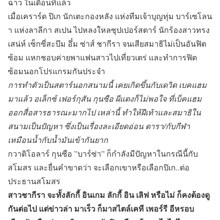
ฉาว ในเดือนที่แล้ว
เมื่อเคราร์ด ปิเก นักเตะกองหลัง แห่งทีมเจ้าบุญทุ่ม บาร์เซโลน
า แห่งลาลีกา สเปน ไปหลงใหลซุปเปอร์สตาร์ นักร้องสาวทรง
เสน่ห์ เซ็กซี่สะบึม อึ๋ม ซ่าส์ ชากีรา จนเสียสมาธิไม่เป็นอันฟิต
ซ้อม แหกชอบค่ายพาแฟนสาวไปเที่ยวเตร่ และทำการฟิต
ซ้อมนอกโปรแกรมกันประจำ
การทำตัวเป็นสตาร์นอกสนามนี้ เคยเกิดขึ้นกับเดวิด เบคแฮม
มาแล้ว อเล็กซ์ เฟอร์กุสัน กุนซือ ผีแดงก็ไม่พอใจ ที่เบ็คแฮม
ออกสื่อสารธารณะมากไป เหล่านี้ ทำให้ฝีเท้าและสมาธิใน
สนามเป็นปัญหา ซึ่งเป็นเรื่องละเอียดอ่อน ดารา/กับกีฬา
เหมือนน้ำกับน้ำมันเข้ากันยาก
กวาดิโอลาร์ กุนซือ ”บาร์ซ่า” ก็กำลังมีปัญหาในกรณีนี้กับ
สโมสร และยื่นคำขาดว่า จะเลือกเขาหรือเลือกปิเก..ต่อ
ประธานสโมสร
สาวชากีรา จะทั้งลักกี้ อินเกม ลักกี้ อิน เลิฟ หรือไม่ ก็คงต้องดู
กันต่อไป แต่ข่าวล่า มาเร็ว ก็มาสไตล์เคที เพอร์รี อีหรอบ