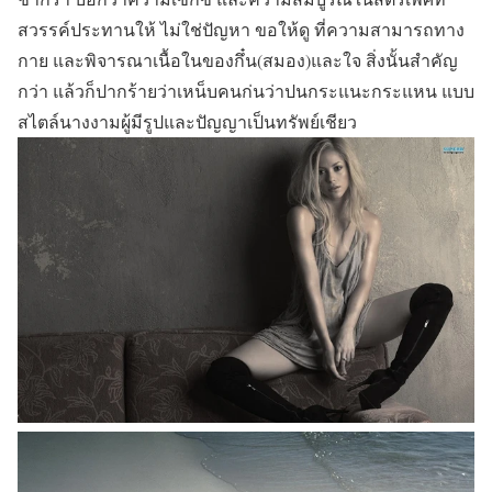
สวรรค์ประทานให้ ไม่ใช่ปัญหา ขอให้ดู ที่ความสามารถทาง
กาย และพิจารณาเนื้อในของกึ๋น(สมอง)และใจ สิ่งนั้นสำคัญ
กว่า แล้วก็ปากร้ายว่าเหน็บคนก่นว่าปนกระแนะกระแหน แบบ
สไตล์นางงามผู้มีรูปและปัญญาเป็นทรัพย์เชียว