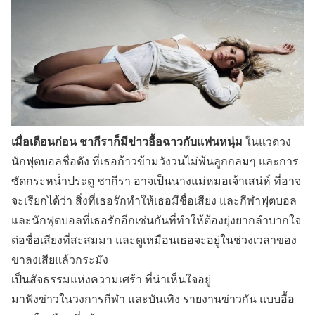
เมื่อเดือนก่อน ชากีราก็มีข่าวอื้อฉาวกับแฟนหนุ่ม
ในแวดวง
นักฟุตบอลชื่อดัง ที่เธอก้าวข้ามวังวนไม่พ้นลูกกลมๆ และการ
ซัดกระหน่ำประตู ชากีรา อาจเป็นนางแม่หมอเจ้าเสน่ห์ ที่อาจ
จะเรียกได้ว่า สิ่งที่เธอรักทำให้เธอมีชื่อเสียง และกีฬาฟุตบอล
และนักฟุตบอลที่เธอรักอีกเช่นกันที่ทำให้ต้องยุ่งยากลำบากใจ
ต่อชื่อเสียงที่สะสมมา และดูเหมือนเธอจะอยู่ในช่วงเวลาของ
ขาลงเสียแล้วกระมัง
เป็นสัจธรรมแห่งความเศร้า ที่น่าเห็นใจอยู่
มาฟังข่าวในวงการกีฬา และบันเทิง รายงานข่าวกัน แบบอื้อ