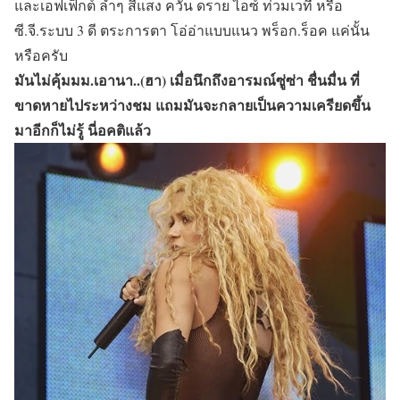
และเอฟเฟ็กต์ ล้ำๆ สีแสง ควัน ดราย ไอซ์ ท่วมเวที หรือ
ซี.จี.ระบบ 3 ดี ตระการตา โอ่อ่าแบบแนว พร็อก.ร็อค แค่นั้น
หรือครับ
มันไม่คุ้มมม.เอานา..(ฮา) เมื่อนึกถึงอารมณ์ซู่ซ่า ชื่นมื่น ที่
ขาดหายไประหว่างชม แถมมันจะกลายเป็นความเครียดขึ้น
มาอีกก็ไม่รู้ นี่อคติแล้ว