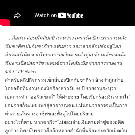
“…ลือกระฉ่อนมีคลิปสยิวระหว่าง เคราร์ด ปิเก ปราการหลัง
ทีมชาติสเปนกับชากีรา แฟนสาว รอเวลาคลิกปล่อยสู่โลก
อินเทอร์เน็ต หากไม่ยอมจ่ายเงินตามคำขู่แบล็กเมล์ของอดีต
ทีมงานป็อปสตาร์ขาแดนซ์ชาวโคลัมเบีย จากการรายงาน
ของ “TV Notas”
สำหรับคลิปกิจกรรมเซ็กส์ของปิเกกับชากีรา อ้างว่าถูกถ่าย
โดยอดีตทีมงานของนักร้องสาววัย 34 ปี รายงานระบุว่า
เป็นการทำ “ออรัลเซ็กส์” ให้ฝ่ายชาย โดยเรียกร้องเงิน หากไม่
ยอมจ่ายก็จะเผยแพร่สู่สาธารณชน แน่นอนว่าอาจจะเป็นการ
ทำลายเส้นทางอาชีพของทั้งคู่ไปโดยปริยาย
อย่างไรก็ตาม หากชากีราไม่ยอมจ่ายเงินตามคำขู่ของอดีต
ลูกจ้าง ก็คงมีบรรดาสื่ออีกหลายสำนักที่พร้อมจะควักเม็ดเงิน