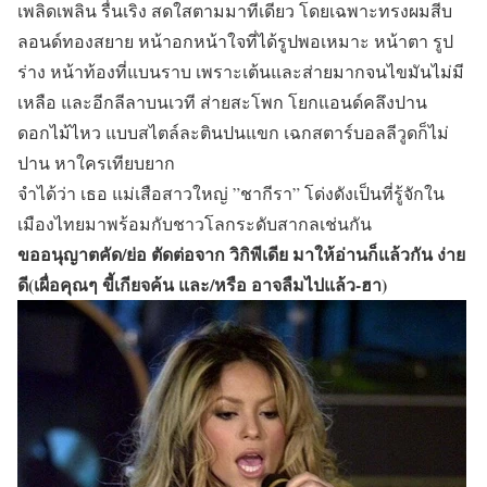
เพลิดเพลิน รื่นเริง สดใสตามมาทีเดียว โดยเฉพาะทรงผมสีบ
ลอนด์ทองสยาย หน้าอกหน้าใจที่ได้รูปพอเหมาะ หน้าตา รูป
ร่าง หน้าท้องที่แบนราบ เพราะเต้นและส่ายมากจนไขมันไม่มี
เหลือ และอีกลีลาบนเวที ส่ายสะโพก โยกแอนด์คลึงปาน
ดอกไม้ไหว แบบสไตล์ละตินปนแขก เฉกสตาร์บอลลีวูดก็ไม่
ปาน หาใครเทียบยาก
จำได้ว่า เธอ แม่เสือสาวใหญ่ ”ชากีรา” โด่งดังเป็นที่รู้จักใน
เมืองไทยมาพร้อมกับชาวโลกระดับสากลเช่นกัน
ขออนุญาตคัด/ย่อ ตัดต่อจาก วิกิพีเดีย มาให้อ่านก็แล้วกัน ง่าย
ดี(เผื่อคุณๆ ขี้เกียจค้น และ/หรือ อาจลืมไปแล้ว-ฮา)