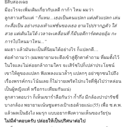
ยี่สิบสองเฉย
มีอะไรจะเพิ่มเดิมเกี่ยวกับเลดี กาก้า ไหม ผมว่า
ลูกสาวเสริมแค่
“ก็แหม…เธอเป็นคนแปลก แต่งตัวแปลก เล่น
กะสื่อเป็น อย่างรองเท้าแฟชั่นของเธอ ยามไปปรากฏตัว ใส่
สวย แต่เดินไม่ได้ เวลาจะเคลื่อนที่ ก็มีบอดีการ์ดคอยอุ้ม กะ
การไปไหนมาไหน…”
ผมฮา แล้วมันจะเป็นที่นิยมได้อย่างไร ก็แปลกดี…
ต่อคำถามว่า (ผมพยายามจะดึงเข้าสู่ตุ๊กตาคำถาม ที่ผมตั้งไว้
ในใจและไม่ค่อยกล้าถามใคร จะเสิร์ชไปก็เปล่าประโยชน์
เขาให้ดูของแปลก ฟังเพลงแนวล้ำๆ แปลกๆ อย่าซุกซนไปถึง
เรื่องพรรค์กระโน้นเลย ก็ไม่วายเพริดไปกะใจที่ฟุ้งไปว่าหล่อน
เป็นผู้หญิงแท้ หรือกระเทียมกันแน่)
ลูกสาวตอบว่า ก็เห็นเขาร่ำลือกันว่า ก้ำกึ่ง มีกล้องปาปารัชชี่
บางกล้อง พยายามเน้นซูมตรงเป้าเธอด้วยแน่ะ(55) เพื่อ ซ.ต.พ.
แล้วผลเป็นยังไง ผมรุก แบบอยากฟังความเห็นของวัยรุ่น
ไม่มีคำตอบครับ ปล่อยให้เป็นปริศนาต่อไป