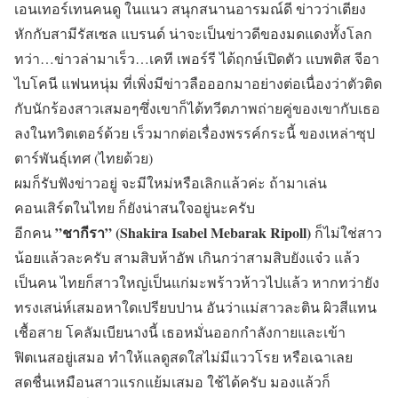
เอนเทอร์เทนคนดู ในแนว สนุกสนานอารมณ์ดี ข่าวว่าเตียง
หักกับสามีรัสเซล แบรนด์ น่าจะเป็นข่าวดีของมดแดงทั้งโลก
ทว่า…ข่าวล่ามาเร็ว…เคที เพอร์รี ได้ฤกษ์เปิดตัว แบพติส จีอา
ไบโคนี แฟนหนุ่ม ที่เพิ่งมีข่าวลือออกมาอย่างต่อเนื่องว่าตัวติด
กับนักร้องสาวเสมอๆซึ่งเขาก็ได้ทวีตภาพถ่ายคู่ของเขากับเธอ
ลงในทวิตเตอร์ด้วย เร็วมากต่อเรื่องพรรค์กระนี้ ของเหล่าซุป
ตาร์พันธุ์เทศ (ไทยด้วย)
ผมก็รับฟังข่าวอยู่ จะมีใหม่หรือเลิกแล้วค่ะ ถ้ามาเล่น
คอนเสิร์ตในไทย ก็ยังน่าสนใจอยู่นะครับ
”ชากีรา” (Shakira Isabel Mebarak Ripoll)
อีกคน
ก็ไม่ใช่สาว
น้อยแล้วละครับ สามสิบห้าอัพ เกินกว่าสามสิบยังแจ๋ว แล้ว
เป็นคน ไทยก็สาวใหญ่เป็นแก่มะพร้าวห้าวไปแล้ว หากทว่ายัง
ทรงเสน่ห์เสมอหาใดเปรียบปาน อันว่าแม่สาวละติน ผิวสีแทน
เชื้อสาย โคลัมเบียนางนี้ เธอหมั่นออกกำลังกายและเข้า
ฟิตเนสอยู่เสมอ ทำให้แลดูสดใสไม่มีแววโรย หรือเฉาเลย
สดชื่นเหมือนสาวแรกแย้มเสมอ ใช้ได้ครับ มองแล้วก็