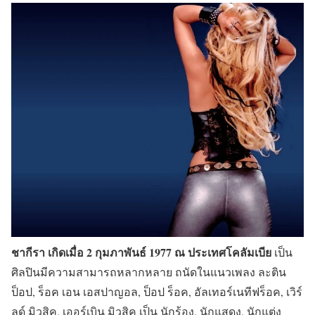
ชากีรา เกิดเมื่อ 2 กุมภาพันธ์ 1977 ณ ประเทศโคลัมเบีย
เป็น
ศิลปินมีความสามารถหลากหลาย ถนัดในแนวเพลง ละติน
ป็อป, ร็อค เอน เอสปาญอล, ป็อป ร็อค, อัลเทอร์เนทีฟร็อค, เวิร์
ลด์ มิวสิค, เออร์เบิน มิวสิค เป็น นักร้อง, นักแสดง, นักแต่ง