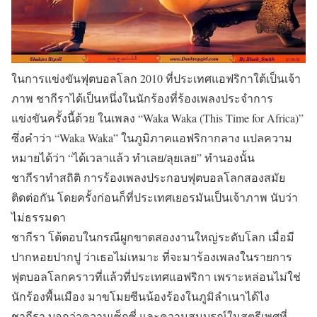
ในการแข่งขันฟุตบอลโลก 2010 ที่ประเทศแอฟริกาใต้เป็นเจ้า
ภาพ ชากีราได้เป็นหนึ่งในนักร้องที่ร้องเพลงประจำการ
แข่งขันครั้งนี้ด้วย ในเพลง “Waka Waka (This Time for Africa)”
ซึ่งคำว่า “Waka Waka” ในภูมิภาคแอฟริกากลาง แปลความ
หมายได้ว่า “ได้เวลาแล้ว ทำเลย/ลุยเลย” ทำนองนั้น
ชากีราทำสถิติ การร้องเพลงประกอบฟุตบอลโลกสองสมัย
ติดต่อกัน โดยครั้งก่อนก็ที่ประเทศเยอรมันเป็นเจ้าภาพ นับว่า
ไม่ธรรมดา
ชากีรา โต้ตอบในกรณีผูกขาดสองงานใหญ่ระดับโลก เมื่อมี
ปากหอยปากปู ว่าเธอไม่เหมาะ ที่จะมาร้องเพลงในรายการ
ฟุตบอลโลกคราวที่แล้วที่ประเทศแอฟริกา เพราะหล่อนไม่ใช่
นักร้องพื้นเมือง มาขโมยซีนน้องร้องในภูมิลำเนาได้ไง
ชากีรา บอกว่าความเซ็กซี่ และความสมบูรณ์ในสตรีเพศที่