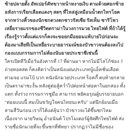
ซ้ายปลายดั้ง อัพเปอร์คัทขวาหน้าหงายเงิบ ตามด้วยศอกซ้าย
อหังการเรียกเลือดแดงๆ สดๆ ที่ไหล่ลู่เหมือนน้ำตกไทรโยค
จากหว่างคิ้วของนักชกดวงตกชาวรัสเซีย รัสเท็ม ซาริโพว
เหยื่อรายแรกของชีวิตดราม่าในวงการมวย ไทยไฟต์ ที่ถ้าได้รู้
เรื่องรู้ราวตั้งแต่แรกก็คงจะขอยกมือยอมแพ้บายไปก่อนจะ
ต้องมาเสียทีเป็นเหยื่อระบายอารมณ์ของบัวขาวจนต้องลงไป
กองแบบกรรมการไม่ต้องนับอายประชาชีเช่นนี้
ใครเปิดทีวีเมื่อวันอังคารที่ 17 ที่ผ่านมา หากไม่มีโลโก้ช่อง 3
ถ่ายทอดสด ก็คงคิดว่าเป็นหนังแผ่นประเภทบู้แอ็คชั่นเลือด
ท่วมจอ แรมโบ้ บวก หนังนักมวยประเภท ร็อคกี้ ตบท้ายกลาย
เป็นดราม่าซะงั้น หลังคู่ต่อสู้คว่ำไปต่อหน้าต่อตาในยกสอง ทั้ง
แตก ทั้งร่วง กรรมการชูมือ สามารถ พยัคอรุณผู้บรรยายบอก
“ต่อยแบบนี้ สมเป็นขวัญใจคนไทยนะครับ” แต่นึกย้อนเมื่อ
สามสี่วันก่อน เราก็ได้แต่ลุ้นว่า บัวขาวจะได้ขึ้นชกไหม
เนื่องจาก นายวิษณุ อ่ำอนันต์ โปรโมเตอร์ผู้จัดศึกไทยไฟต์ ส่ง
รายชื่อนักมวยที่จะขึ้นชกที่พัทยา ปรากฏว่าไม่มีชื่อของ