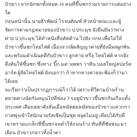
บัวขาว จากนักชกทั้งหมด 16 คนที่ขึ้นชกร่วมรายการแต่อย่าง
ใด
ก่อนหน้านั้น นายธีรพัฒน์ โรจนตัณฑ์ หัวหน้าคณะและผู้
จัดการตามกฎหมายของบัวขาว ป.ประมุข ยังยืนยันว่าทาง
ค่าย ป.ประมุข ได้ทำหนังสือคัดค้าน ไปยัง กกท.เพื่อไม่ให้
บัวขาวขึ้นชกไทยไฟต์ เนื่องจากผิดสัญญาค่ายที่ยังมีผลผูกพัน
และพร้อมดำเนินคดีกับบัวขาว ลูกค่าย หรือ ไทยไฟต์ หากยัง
ดึงดันให้ขึ้นชก ซึ่งทาง 'บิ๊ก มด' นพพร วาทิน บอสใหญ่สปอร์ต
อาร์ต ผู้จัดไทยไฟต์ ยังบอกว่า ถ้าหากทางค่ายจะฟ้องก็ว่ามา
ได้เลย
จะเรียกว่าเป็นปรากฏการณ์ก็ว่าได้ เพราะทีวีตามบ้านร้าน
ตลาดต่างนัดกันหมุนไปที่ช่อง 3 รอดูบัวขาวขึ้นชกกันเกือบทั้ง
ประเทศ เสียงเฮฮาดังลั่นเมื่อหมัดต่อหมัดของบัวขาวแหวกกา
กาศพุ่งเข้าใส่นักมวยรัสเซียเป็นชุด หยุดไม่อยู่ เทียบได้กับที่
เขาทรายแกเล็กซี่ขึ้นชกจนทำให้ถนนร้าง ทันทีที่ชัยชนะมา
เยือน บัวขาวกล่าวทั้งน้ำตา