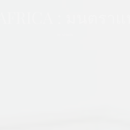
FRICA : มนตราแห
by
ADMIN