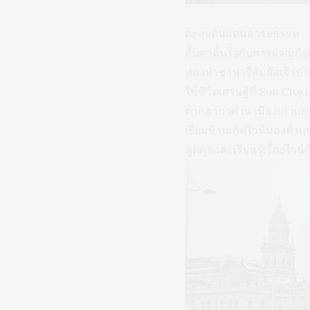
ตะลุยดินแดนอารยธรรม
ตื่นตาตื่นใจกับการผจญภัย
ท่องป่าซาฟารีสัมผัสเจ้าป่า
ใช้ชีวิตเศรษฐีที่ Sun Cit
ตากอากาศ ณ เมืองเก่าแก่ 
เยี่ยมบ้านเกิดไวน์มองต์ แค
พูดคุยและเรียนรู้เรื่องไวน