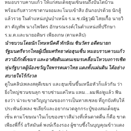
หมอบราบคาบแก้ว ให้แก่สมเด็จฮุนเซ็นจนถึงบันไดบ้าน
พร้อมกับสาวกซาตานจอมละโมบเข้าสิง อันกอปรด้วย นักสู้
แล้วรวย ในตำแหน่งปูนบำเหน็จ ร.ม.ช.ณัฐวุฒิ ไสยเกื้อ นายวิ
สา คัญทัพ นางไพจิตร อักษรณรงค์(ในตำแหน่งที่ปรึกษา
ร.ม.ต.และนายอดิษร เพียงเกษ (ตามคลิป)
นำขบวนโดยนักโทษหนีคดี ทักษิณ ชินวัตร อดีตนายก
รัฐมนตรีจากไทยผู้เปี่ยมศรัทธาต่อฮุนเซ็น หมอบราบคาบแก้ว
สวามิภักดิ์เขมร และอาศัยดินแดนเขมรเคลื่อนไหวบงการเชิด
หุ่นรัฐบาลผู้น้องขวัญใจพรรคเผาไทย แดงทั้งแผ่นดิน ได้อย่าง
สบายใจไร้กังวล
ดูในคลิปเพลงสดุดีเขมร และฮุนเซ็นขึ้นเหนือหัวก็แล้วกัน ว่า
ยิ่งใหญ่ชวนขนลุก ซาบซ่านแค่ไหน แหม…ผมฟัง/ดูแล้ว ฟัน
ธงว่า น่าจะขาดวิญญาณของการเป็นทาสเชลย ที่ถูกบังคับให้
ประพันธ์เพลง ชเลียร์และอยากนวดลูกกระปู๋ของสมเด็จฮุน
เซ็น ตามโฆษณาในเว็บของชาวสีม่วงที่เห็นดาดดื่น ก็คือ ขาด
เพียงพี่กี้ร์ อริสมันต์ พงษ์เรืองรอง ผู้ซาบซึ้งในบุญคุณข้าวแดง