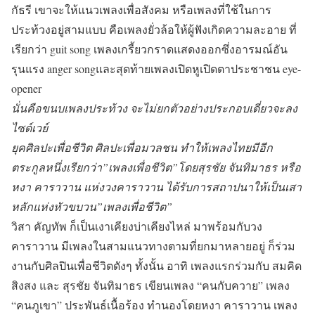
กัธรี เขาจะให้แนวเพลงเพื่อสังคม หรือเพลงที่ใช้ในการ
ประท้วงอยู่สามแบบ คือเพลงยั่วล้อให้ผู้ฟังเกิดความละอาย ที่
เรียกว่า guit song เพลงเกรี้ยวกราดแสดงออกซึ่งอารมณ์อัน
รุนแรง anger songและสุดท้ายเพลงเปิดหูเปิดตาประชาชน eye-
opener
นั่นคือขนบเพลงประท้วง จะไม่ยกตัวอย่างประกอบเดี่ยวจะลง
ไซด์เวย์
ยุคศิลปะเพื่อชีวิต ศิลปะเพื่อมวลชน ทำให้เพลงไทยมีอีก
ตระกูลหนึ่งเรียกว่า”เพลงเพื่อชีวิต”โดยสุรชัย จันทิมาธร หรือ
หงา คาราวาน แห่งวงคาราวาน ได้รับการสถาปนาให้เป็นเสา
หลักแห่งหัวขบวน”เพลงเพื่อชีวิต”
วิสา คัญทัพ ก็เป็นเงาเคียงบ่าเคียงไหล่ มาพร้อมกับวง
คาราวาน มีเพลงในสามแนวทางตามที่ยกมาหลายอยู่ ก็ร่วม
งานกับศิลปินเพื่อชีวิตดังๆ ทั้งนั้น อาทิ เพลงแรกร่วมกับ สมคิด
สิงสง และ สุรชัย จันทิมาธร เขียนเพลง “คนกับควาย” เพลง
“คนภูเขา” ประพันธ์เนื้อร้อง ทำนองโดยหงา คาราวาน เพลง