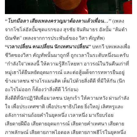
“โบกมือลา เสียงเพลงครวญมาต้องลาแล้วเพื่อน…”
(เพลง
จากโซโล่อัลบั้มชุดแรกของ สุรชัย จันทิมาธร อัลบั้ม “ส้มตำ
บัณฑิต” เพลงจากการประพันธ์ของ วิสา คัญทัพ)
“เวลาเปลี่ยน คนเปลี่ยน นักเทศนาเปลี่ยน”
บทกวี บทเพลงเพื่อ
ชีวิตของวิสา คัญทัพนั้นมาถูกที่ ถูกเวลาในระดับหนึ่งนะครับ
“กำลังใจ”เพลงนี้ ให้ความรู้สึกโหยหา อาวรณ์ในวันคืนเก่าที่
หมู่เฮาได้ยืนหยัดอุดมการณ์ และต่อสู้เผด็จการทหารยืนอยู่
ข้างมวลชน ช่างโรแมนติค เต็มไปด้วยสิ่งดีดี ที่มีให้กัน (นึก
อะไรไม่ออก ก็ต้องว่าสิ่งดีดี ไว้ก่อน)
สิ่งดีดีที่นักปฏิวัติเพื่อมวลชน ปลุกเร้า ให้ความหวัง ผ่านกำลัง
ใจ เพื่อประเทศชาติ เพื่อประชาธิปไตย ยิ่งใหญ่ เลิศหรูและ
อลังการผ่านถ้อยคำในยุคหนึ่ง เวลาหนึ่ง มาเรียบร้อย
เสียดายฝีมือ เสียดายอุดมการณ์ เสียดายคำเทศนา เสียดาย
ภาพลักษณ์ เสียดายภาพไอดอล เสียดายภาพฮีโร่ในยุคหนึ่ง