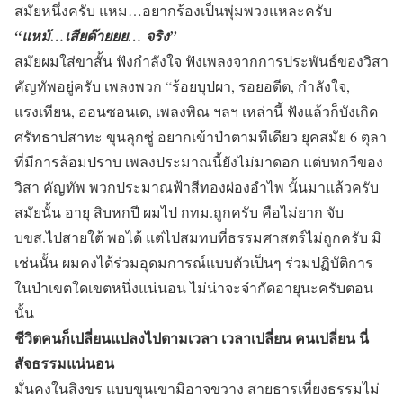
สมัยหนึ่งครับ แหม…อยากร้องเป็นพุ่มพวงแหละครับ
“แหม้…เสียด๊ายยย… จริง”
สมัยผมใส่ขาสั้น ฟังกำลังใจ ฟังเพลงจากการประพันธ์ของวิสา
คัญทัพอยู่ครับ เพลงพวก “ร้อยบุปผา, รอยอดีต, กำลังใจ,
แรงเทียน, ออนซอนเด, เพลงพิณ ฯลฯ เหล่านี้ ฟังแล้วก็บังเกิด
ศรัทธาปสาทะ ขุนลุกซู่ อยากเข้าป่าตามทีเดียว ยุคสมัย 6 ตุลา
ที่มีการล้อมปราบ เพลงประมาณนี้ยังไม่มาดอก แต่บทกวีของ
วิสา คัญทัพ พวกประมาณฟ้าสีทองผ่องอำไพ นั้นมาแล้วครับ
สมัยนั้น อายุ สิบหกปี ผมไป กทม.ถูกครับ คือไม่ยาก จับ
บขส.ไปสายใต้ พอได้ แต่ไปสมทบที่ธรรมศาสตร์ไม่ถูกครับ มิ
เช่นนั้น ผมคงได้ร่วมอุดมการณ์แบบตัวเป็นๆ ร่วมปฏิบัติการ
ในป่าเขตใดเขตหนึ่งแน่นอน ไม่น่าจะจำกัดอายุนะครับตอน
นั้น
ชีวิตคนก็เปลี่ยนแปลงไปตามเวลา เวลาเปลี่ยน คนเปลี่ยน นี่
สัจธรรมแน่นอน
มั่นคงในสิงขร แบบขุนเขามิอาจขวาง สายธารเที่ยงธรรมไม่