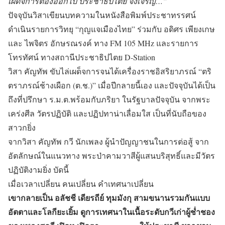
เผด็จการต้องออกไป ประชาธิปไตย จงเจริญ…”
ปัจจุบันวิสาเขียนบทความในหนังสือพิมพ์ประชาทรรศน์
ดำเนินรายการวิทยุ “กุญแจเมืองไทย” ร่วมกับ อดิศร เพียงเกษ
และ ไพจิตร อักษรณรงค์ ทาง FM 105 MHz และรายการ
โทรทัศน์ ทางสถานีประชาธิปไตย D-Station
วิสา คัญทัพ ขับไล่เผด็จการจนได้เครื่องราชอิสริยาภรณ์ “ตริ
ตราภรณ์ช้างเผือก (ต.ช.)” เมื่อปีกลายนี้เอง และปัจจุบันได้เป็น
ถึงที่ปรึกษา ร.ม.ต.พร้อมกับภริยา ในรัฐบาลปัจจุบัน จากพระ
เคร่งศีล วัตรปฏิบัติ และปฏิปทาน่าเลื่อมใส เป็นที่นับถือของ
สาวกยิ่ง
จากวิสา คัญทัพ กวี นักเพลง ผู้นำปัญญาชนในการต่อสู้ จาก
อัตลักษณ์ในแนวทาง พระป่าคามวาสีผู้แสนบริสุทธิ์และมีวัตร
ปฏิบัติงามยิ่ง บัดนี้
เมื่อเวลาเปลี่ยน คนเปลี่ยน คำเทศนาเปลี่ยน
เขากลายเป็น อลัชชี เดียรถีย์ ทุมมังกุ สามขนานรวมกันแบบ
อัตตาและโลกียะเยิ้ม ดูการเทศนาในเนื้อระดับกวีเก่าผู้ช่ำชอง