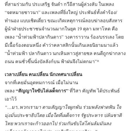
ที่สามร่วมกับ ประเสริฐ จันดำ กวีอีสานผู้ล่วงลับ ในเพลง
“จดหมายชาวนา” และเพลงที่ยิ่งใหญ่ ประพันธ์ทั้งคำร้อง/
ทำนอง แบบเชิดเดี่ยว ขณะเกิดเหตุการณ์ลอบฆ่าลอบสังหาร
ผู้นำฝ่ายประชาชนจำนวนมากในยุค 19 ตุลา มหาโหด คือ
เพลง “น้ำท่วมฟ้าปลากินดาว” วงคาราวาน ร้อง/บรรเลง โดย
มีเนื้อร้องตอนหนึ่ง คำว่าคลาสสิกนั้นเกินเลยนิยามมาแล้ว
“น้ำท่วมฟ้า ปลากินดาว นกเหินหาวสู่สายชล คนดีถูกฆ่ากลาง
ถนน คนชั่วขึ้นนั่งบัลลังก์บน ฟ้าฝนจึงไม่ตกมา”*
เวลาเปลี่ยน คนเปลี่ยน นักเทศนาเปลี่ยน
จากที่เคยมั่นอุดทมการณ์ เมื่อไม่นาน
“สัญญาใจขับไล่เผด็จการ”
เพลง
ที่วิสา คัญทัพ ได้ประพันธ์
เอาไว้
“…มา..พวกเรามา ตามสัญญาใจผูกพัน ร่วมพลังฟาดฟัน ใจ
มุ่งมั่นประชาธิปไตย เมื่อใดที่เผด็จการ รัฐประหาร ปล้นชาติ
ไทย พวกเราจะก้าวออกไป ร่วมกันขับไล่โค่นล้มมันลง