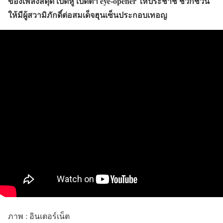
ของเพลงสดุดี เปิดหู เปิดตา eye-opener ให้ประชาชี ชวกชวน
ให้มีผู้สวามิภักดิ์ต่อสมเด็จฮุนเซ็นประกอบเทอญ
ภาพ : อินเตอร์เน็ต