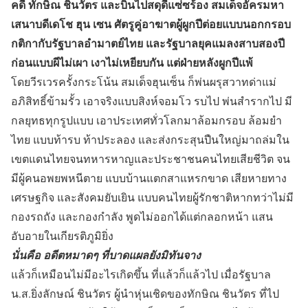
คดี ทักษิณ ชินวัตร และบินไปสดุดีแซ่ซร้อง สมเด็จอัครมหา
เสนาบดีเดโช ฮุน เซน ศัตรูคู่อาฆาตผู้ผูกปีต่อยแบบนอกกรอบ
กติกากับรัฐบาลอำมาตย์ไทย และรัฐบาลยุคแมลงสาบสองปี
ก่อนแบบผีไม่เผา เงาไม่เหยียบกัน แต่ฝ่ายหลังผูกปีแพ้
โดยวีรเวรครั้งกระโน้น สมเด็จฮุนเซ็น ก็พ่นผรุสวาทด่าแม่
อภิสิทธิ์ข้ามรั้ว เอาจริงแบบสิงห์จอมโว รบไป พ่นสำรากไป มี
กลยุทธทุกรูปแบบ เอาประเทศทั่วโลกมาล้อมกรอบ ล้อมยำ
ไทย แบบท้ารบ ท้าประลอง และส่งกระสุนปืนใหญ่มาถล่มใน
เขตแดนไทยจนทหารหาญและประชาชนคนไทยเสียชีวิต จน
มีผู้คนอพยพหนีตาย แบบบ้านแตกสาแหรกขาด เสียหายทาง
เศรษฐกิจ และสังคมยับเยิน แบบคนไทยผู้รักชาติหากทว่าไม่มี
กองรถถัง และกองกำลัง พูดไม่ออกได้แต่กลอกหน้า แสน
อับอายในเกียรติภูมิยิ่ง
นั่นคือ อดีตหมาดๆ ที่บาดแผลยังมิทันจาง
แล้วก็เหมือนไม่มีอะไรเกิดขึ้น ที่แล้วก็แล้วไป เมื่อรัฐบาล
น.ส.ยิ่งลักษณ์ ชินวัตร ผู้นำหุ่นเชิดของทักษิณ ชินวัตร ที่ไป