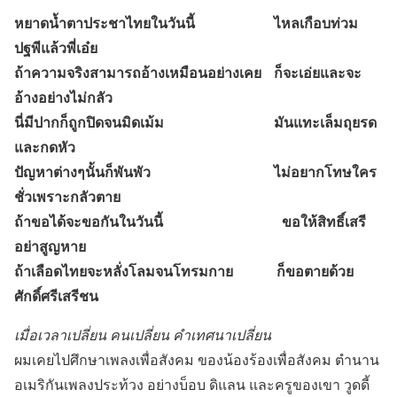
หยาดน้ำตาประชาไทยในวันนี้ ไหลเกือบท่วม
ปฐพีแล้วพี่เอ๋ย
ถ้าความจริงสามารถอ้างเหมือนอย่างเคย ก็จะเอ่ยและจะ
อ้างอย่างไม่กลัว
นี่มีปากก็ถูกปิดจนมิดเม้ม มันแทะเล็มถุยรด
และกดหัว
ปัญหาต่างๆนั้นก็พันพัว ไม่อยากโทษใคร
ชั่วเพราะกลัวตาย
ถ้าขอได้จะขอกันในวันนี้ ขอให้สิทธิ์เสรี
อย่าสูญหาย
ถ้าเลือดไทยจะหลั่งโลมจนโทรมกาย ก็ขอตายด้วย
ศักดิ์ศรีเสรีชน
เมื่อเวลาเปลี่ยน คนเปลี่ยน คำเทศนาเปลี่ยน
ผมเคยไปศึกษาเพลงเพื่อสังคม ของน้องร้องเพื่อสังคม ตำนาน
อเมริกันเพลงประท้วง อย่างบ็อบ ดิแลน และครูของเขา วูดดี้