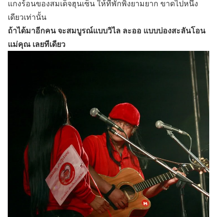
แกงร้อนของสมเด็จฮุนเซ็น ให้ที่พักพิงยามยาก ขาดไปหนึ่ง
เดียวเท่านั้น
ถ้าได้มาอีกคน จะสมบูรณ์แบบวิไล ละออ แบบบ่องสะลันโอน
แม่คุณ เลยทีเดียว