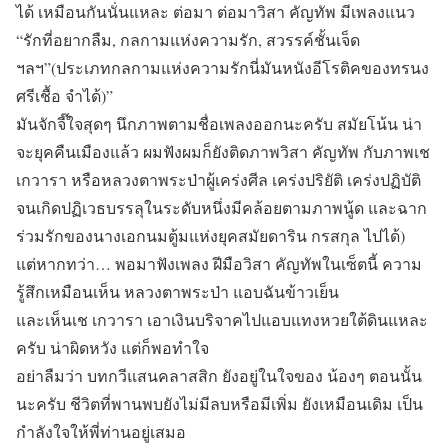
ได้ เหมือนกันนั่นแหละ ต่อมา ต่อมาวิสา คัญทัพ มีเพลงแนว
“รักที่อยากลืม, กลกามแห่งความรัก, สวรรค์ชั้นเจ็ด
ฯลฯ”(ประเภทกลกามแห่งความรักนี่มันหนังอีโรติคของทรนง
ศรีเชื้อ จำได้)”
มันจักจี๊ใจสุดๆ นึกภาพตามชื่อเพลงออกนะครับ สมัยโน้น น่า
จะยุคคืนเมืองแล้ว ผมฟังผมก็ยังติดภาพวิสา คัญทัพ กับภาพเช
เกวารา หรือหลวงตาพระป่าผู้เคร่งศีล เคร่งปริยัติ เคร่งปฏิบัติ
จนเกิดปฏิเวธบรรลุในระดับหนึ่งมีคล้อยตามภาพนู้ด และฉาก
ร่วมรักของนางเอกนมตู้มแห่งยุคสมัยดาริน กรสกุล ไปได้)
แต่หากทว่า… พอมาฟังเพลง ฝีมือวิสา คัญทัพในเซ็ตนี้ ความ
รู้สึกเหมือนเห็น หลวงตาพระป่า แอบฉันข้าวเย็น
และเห็นเช เกวารา เอาเงินบริจาคไปแอบแทงหวยใต้ดินแหละ
ครับ น่าผิดหวัง แต่ก็พอทำใจ
อย่าลืมว่า บทกวีแสนคลาสสิก ยังอยู่ในใจของ น้องๆ ตอนนั้น
นะครับ ชีวิตที่พานพบยังไม่มีลบหรือมีเพิ่ม ยังเหมือนเดิม เป็น
กำลังใจให้พี่ท่านอยู่เสมอ