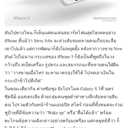
หันไปทางไหน ก็เห็นแต่คนเล่นสมาร์ทโฟนสุดไฮเทคอย่าง
iPhone ที่แม้ว่า Steve Jobs จะล่วงลับจนหลายคนเกือบจะลืม
เขาไปแล้ว แต่การพัฒนาก็ยังไม่หยุดยั้ง หลังจากวางขาย New
iPad ไปไม่นาน กระแสของ iPhone 5 ก็ยังเป็นที่พูดถึงในวง
กว้างถึง สเป็คเครื่อง รูปทรง และสมรรถนะที่หลายคนใฝ่ฝัน
ว่า “วางขายเมื่อไหร่ จะหามาครองให้ได้ โปรดเอาเงินใน
กระเป๋าข้าไปทีเถิด”
ในขณะเดียวกัน ค่ายซัมซุง ยังโปรโมต Galaxy S 3ที่ นคร
ซิดนีย์ ออสเตรเลีย ด้วยกลุ่มคนชุดดำท่าทางลึกลับหลายสิบ
คน ไปรวมตัวกันหน้าร้านแอปเปิล สโตร์ ก่อนที่ทั้งหมดจะร่วม
ชูป้ายที่มีข้อความว่า “Wake up” หรือ”ตื่นได้แล้ว” พร้อม
ตะโกนข้อความดังกล่าวอย่างพร้อมเพรียง แต่กลยุทธ์ที่ว่า ก็