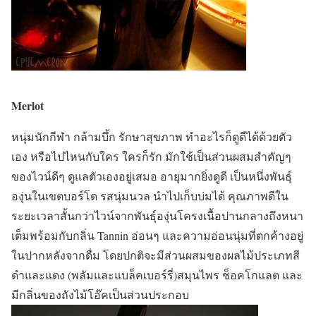
Merlot
หนุ่มนักกีฬา กล้ามบึ้ก รักษาสุขภาพ ทำอะไรก็ดูดีได้ด้วยตัว
เอง หรือไปไหนกับใคร ใครก็รัก มักใช้เป็นส่วนผสมสำคัญๆ
ของไวน์ดีๆ ดูแลตัวเองอยู่เสมอ อายุมากยิ่งดูดี เป็นหนึ่งพันธุ์
องุ่นในเขตบอร์โด รสนุ่มนวล นำไปเก็บบ่มได้ คุณภาพดีใน
ระยะเวลาสั้นกว่าไวน์จากพันธุ์องุ่นโครงเนื้อปานกลางถึงหนา
เต็มพร้อมกับกลิ่น Tannin อ่อนๆ และความอ่อนนุ่มที่ตกค้างอยู่
ในปากหลังจากดื่ม โดยปกติจะมีส่วนผสมของผลไม้ประเภทสี
ดำและแดง (พลัมและแบล็คเบอร์รี่)สมุนไพร ช็อคโกแลต และ
มีกลิ่นของถังไม้โอ๊คเป็นส่วนประกอบ