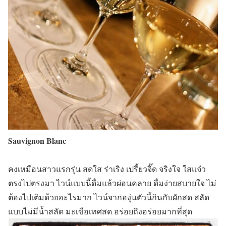
Sauvignon Blanc
คงเหมือนสาวแรกรุ่น สดใส ร่าเริง เปรี้ยวจิ๊ด จริงใจ ใสแจ๋ว
ตรงไปตรงมา ไวน์แบบนี้ดื่มแล้วผ่อนคลาย ดื่มง่ายสบายใจ ไม่
ต้องไปเติมด้วยอะไรมาก ไวน์จากองุ่นตัวนี้กินกับผักสด สลัด
แบบไม่มีน้ำสลัด มะเขือเทศสด อร่อยถึงอร่อยมากที่สุด