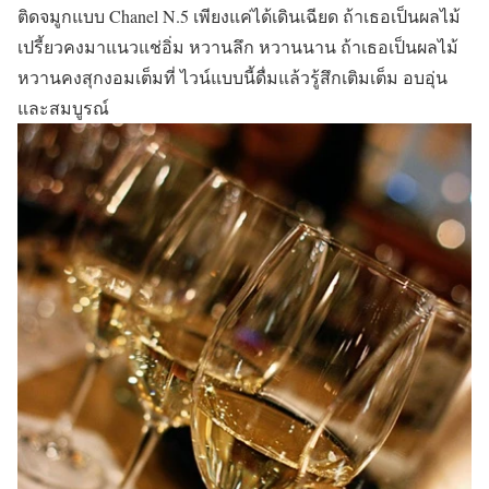
ติดจมูกแบบ Chanel N.5 เพียงแค่ได้เดินเฉียด ถ้าเธอเป็นผลไม้
เปรี้ยวคงมาแนวแช่อิ่ม หวานลึก หวานนาน ถ้าเธอเป็นผลไม้
หวานคงสุกงอมเต็มที่ ไวน์แบบนี้ดื่มแล้วรู้สึกเติมเต็ม อบอุ่น
และสมบูรณ์