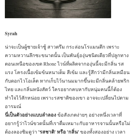
Syrah
น่าจะเป็นผู้ชายเจ้าชู้ สาวตรึม กระล่อนโรแมนตึก เพราะ
ความหวานลึกซะขนาดนั้น เป็นพันธุ์องุ่นชนิดเดียวที่ปลูกทาง
ตอนเหนือของเขต Rhone ไวน์ที่ผลิตจากองุ่นนี้จะมีกลิ่น รส
แรง โครงเนื้อเข้มข้นหนาเต็ม สีเข้ม และรู้สึกว่ามีกลิ่นเหมือน
กับดอกไวโอเล็ต หากเก็บไว้นานมมากขึ้นจะมีกลิ่นคล้ายพริก
ไทย และกลิ่นหนังสัตว์ ใครอยากคบหากับหนุ่มคนนี้ก็ต้อง
ทำใจไว้สักหน่อย เพราะรสชาติของเขา อาจจะเปลี่ยนไปตาม
อารมณ์
นี่เป็นตัวอย่างแบบลำลอง
ข้อสังเกตง่ายๆ อย่างหนึ่งเวลาที่
อยากรู้ว่าไวน์ขวดนั้นที่เราดื่มเหมาะกับอาหารจานนั้นหรือไม่
'รสชาติ' หรือ 'กลิ่น'
ต้องลองชิมดูว่า
ของทั้งสองอย่าง เวลา