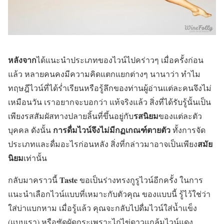
หลังจาก
ได้แนะนำประเภทของไวน์ไปคร่าวๆ เมื่อครั้งก่อน
แล้ว หลายคนคงมีความคิดแตกแยกต่างๆ นานาว่า ทำไม
ทฤษฎีไวน์ที่ได้ร่ำเรียนหรือรู้ลึกของท่านผู้อ่านแต่ละคนจึงไม่
เหมือนวัน เราอยากจะบอกว่า แท้จริงแล้ว สิ่งที่ได้รับรู้นั้นเป็น
รสนิยม
เพียงรสสัมผัสทางปลายลิ้นที่ขึ้นอยู่กับ
ของแต่ละตัว
การดื่มไวน์จึงไม่มีกฏเกณฑ์ตายตัว
บุคคล ดังนั้น
ทั้งการจัด
สมัย
ประเภทและดื่มอะไรก่อนหลัง สิ่งที่กล่าวมาอาจเป็นเพียง
นิยม
เท่านั้น
Taste
กลับมาคราวนี้
ขอเป็นร่างทรงกูรูไวน์อีกครั้ง ในการ
แนะนำเลือกไวน์แบบที่เหมาะกับตัวคุณ ของแบบนี้ รู้ไว้ใช่ว่า
ใส่บ่าแบกหาม เมื่อรู้แล้ว คุณจะกลับไปดื่มไวน์ใส่น้ำแข็ง
(แบบเรา) หรือซัดผัดกระเพราะไก่ไข่ดาวแกล้มไวน์แดง