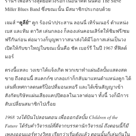
รานฯ เพื่อสร้างสุดยอดวงร็อกในอนาคต นั่นคือ The Steve
Miller Blues Band ซึ่งขณะนั้น มีสมาชิกประกอบด้วย
“คูลีย์”
เจมส์
คูก ร้องนำ/ประสาน ลอนนี่ เทิร์นเนอร์ ตำแหน่ง
เบส และทิม ดาวิส เล่นกลอง ก็ลองเล่นคอนเสิร์ตให้ชิมฟรี/ชม
ฟรีกันก่อน ต่อมาวงก็บุญพาวาสนาส่งได้มีโอกาสเล่นเป็นวง
เปิดให้กับขาใหญ่ในขณะนั้นคือ ชัค เบอร์รี ในปี 1967 ที่ฟิลด์
มอร์
ตรงนี้แหละ วงเขาได้แจ้งเกิด พวกเขาทำแผ่นอัลบั้มแสดงสด
ขาย ถึงตอนนี้ สแคกก์ซ เกลอเก่าก็กลับมาแทนตำแหน่งคูก ได้
เล่นที่เทศกาลดนตรีป็อปที่มอนเทอรี และได้เซ็นสัญญาเข้า
สังกัดบริษัทแผ่นเสียงแคปปิตอลในเวลาต่อมา ทั้งนี้ วงก็มีการ
สับเปลี่ยนสมาชิกไปเรื่อย
1968 วงได้บินไปลอนดอน เพื่อออกอัลบั้ม Children of the
Future ได้รับคำวิจารณ์ที่ดีจากบรรดานักวิจารณ์ ถึงตอนนี้ก็มี
เพลงออนแอร์ทางวิทยุ เรียกว่าเริ่มดังแล้ว ตอนนั้นก็เล่นกันใน