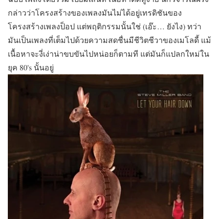
กล่าวว่าโครงสร้างของเพลงมันไม่ได้อยู่เทรดิชันของ
โครงสร้างเพลงป็อป แต่พฤติกรรมนั้นใช่ (เอ๊ะ… ยังไง) ทว่า
มันเป็นเพลงที่เต็มไปด้วยความสดชื่นมีชีวิตชีวาของเมโลดี้ แม้
เนื้อหาจะงี่เง่าน่าขบขันไปหน่อยก็ตามที แต่มันก็แปลกใหม่ใน
ยุค 80's นั้นอยู่