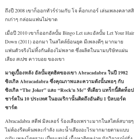
ถึงปี 2008 เขาก็ออกทัวร์ร่วมกับ โจ ค็อกเกอร์ เล่นเพลงคลาสสิ
กเก่าๆ กล่อมแฟนไม่ขาด
เมื่อปี 2010 เขาก็ออกอัลบั้ม Bingo Let และอัลบั้ม Let Your Hair
Down (2011) ออกมา ในสไตล์ย้อนยุค มีเพลงดีๆ มากมาย
แฟนตัวจริงไม่ทิ้งกันต้องไม่พลาด ซึ่งผลิตในนามบริษัทแผ่น
เสียง สเปซ คาวบอย ของเขา
มาดูเบื้องหลัง อัลบั้มสุตฮิตของเขา Abracadabra ในปี 1982
ซิงเกิล Abracadabra ซึ่งคุณภาพและความดังนั้นพอๆ กับ
ซิงเกิล “The Joker” และ “Rock'n Me” ทีเดียว แทร็กนี้ติดท็อป
ชาร์ตใน 10 ประเทศ ในอเมริกานั้นติดถึงอันดับ 1 บิลบอร์ด
ชาร์ต
Abracadabra สตีฟ มิลเลอร์ ร้องเสียงเพราะมากในสไตล์สบายๆ
ไม่ต้องรีดเค้นพละกำลัง และน้ำเสียงอะไรมากมายตามแบบ
ฉบับ เพลงโดยรวม เปี่ยมเสน่ห์ เนื้อหาติดหูง่าย นักวิจารณ์ฝรั่ง