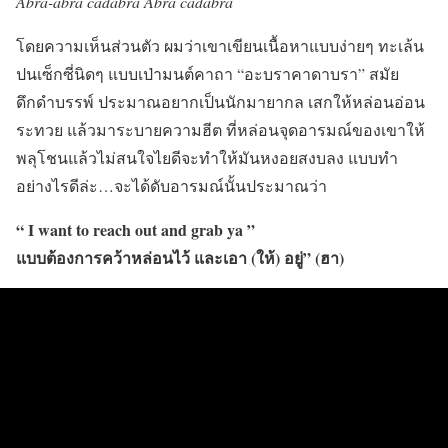
Abra-abra cadabra Abra cadabra
โดยความเห็นส่วนตัว ผมว่าเขาเขียนเนื้อหาแบบง่ายๆ ทะเล้น
ปนเซ็กซี่นิดๆ แบบเป่ามนต์คาถา “อะบราคาดาบรา” สมัย
ดึกดำบรรพ์ ประมาณอยากเป็นนักมายากล เสกให้หล่อนอ่อน
ระทวย แล้วมาระบายความฮีต ที่หล่อนจุดอารมณ์ของเขาให้
พลุโชนแล้วไม่สนใจไยดีจะทำให้มันหงอยสงบลง แบบทำ
อย่างไรดีล่ะ…จะได้ดับอารมณ์นั้นประมาณว่า
“ I want to reach out and grab ya ”
แบบต้องการคว้าหล่อนไว้ และเอา (ให้) อยู่” (ฮา)