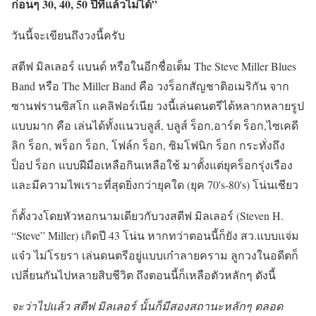
ก่อนๆ 30, 40, 50 ปีที่แล้วไม่ได้”
วันนี้จะเขียนถึงวงนี้ครับ
สตีฟ มิลเลอร์ แบนด์ หรือในอีกชื่อเต็ม The Steve Miller Blues
Band หรือ The Miller Band คือ วงร็อกสัญชาติอเมริกัน จาก
ซานฟรานซิสโก แคลิฟอร์เนีย วงนี้เล่นดนตรีได้หลากหลายรูป
แบบมาก คือ เล่นได้ทั้งแนวบลูส์, บลูส์ ร็อก,อาร์ต ร็อก,ไซเคดี
ลิก ร็อก, พร็อก ร็อก, โฟล์ก ร็อก, ซิมโฟนิก ร็อก กระทั่งถึง
ป็อป ร็อก แบบฝีมือเหลือกินเหลือใช้ มาตั้งแต่ยุคร็อกรุ่งเรือง
และมีความไพเราะที่สุดยิ่งกว่ายุคใด (ยุค 70's-80's) โน่นเชียว
ก็ตั้งวงโดยหัวหอกนามเดียวกับวงสตีฟ มิลเลอร์ (Steven H.
“Steve” Miller) เกิดปี 43 โน่น หากทว่าตอนนี้ก็ยัง สว.แบบแจ่ม
แจ๋ว ไม่โรยรา เล่นดนตรีอยู่แบบเก๋าลายคราม ลูกวงในอดีตก็
เปลี่ยนกันไปหลายสิบชีวิต ถึงตอนนี้ก็เหลือตัวหลักๆ ดังนี้
จะว่าไปแล้ว สตีฟ มิลเลอร์ นั้นก็มีสองสถานะหลักๆ ตลอด