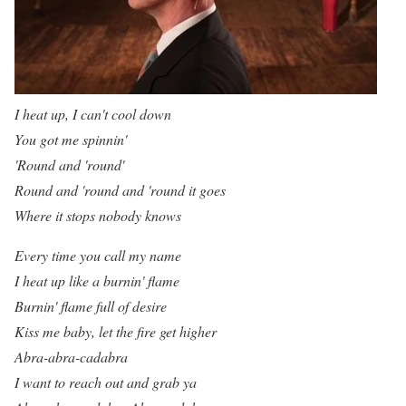
I heat up, I can't cool down
You got me spinnin'
'Round and 'round'
Round and 'round and 'round it goes
Where it stops nobody knows
Every time you call my name
I heat up like a burnin' flame
Burnin' flame full of desire
Kiss me baby, let the fire get higher
Abra-abra-cadabra
I want to reach out and grab ya