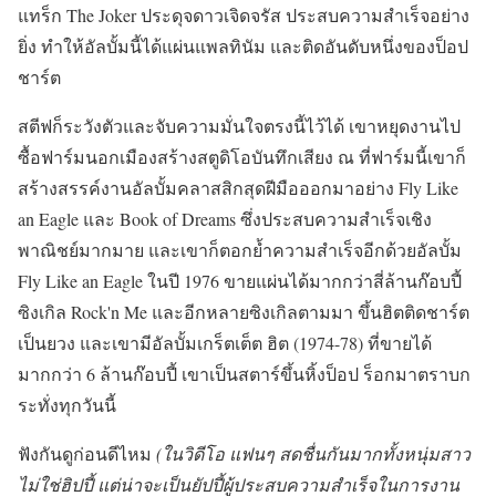
แทร็ก The Joker ประดุจดาวเจิดจรัส ประสบความสำเร็จอย่าง
ยิ่ง ทำให้อัลบั้มนี้ได้แผ่นแพลทินัม และติดอันดับหนึ่งของป็อป
ชาร์ต
สตีฟก็ระวังตัวและจับความมั่นใจตรงนี้ไว้ได้ เขาหยุดงานไป
ซื้อฟาร์มนอกเมืองสร้างสตูดิโอบันทึกเสียง ณ ที่ฟาร์มนี้เขาก็
สร้างสรรค์งานอัลบั้มคลาสสิกสุดฝีมือออกมาอย่าง Fly Like
an Eagle และ Book of Dreams ซึ่งประสบความสำเร็จเชิง
พาณิชย์มากมาย และเขาก็ตอกย้ำความสำเร็จอีกด้วยอัลบั้ม
Fly Like an Eagle ในปี 1976 ขายแผ่นได้มากกว่าสี่ล้านก๊อบปี้
ซิงเกิล Rock'n Me และอีกหลายซิงเกิลตามมา ขึ้นฮิตติดชาร์ต
เป็นยวง และเขามีอัลบั้มเกร็ตเต็ต ฮิต (1974-78) ที่ขายได้
มากกว่า 6 ล้านก๊อบปี้ เขาเป็นสตาร์ขึ้นหิ้งป็อป ร็อกมาตราบก
ระทั่งทุกวันนี้
ฟังกันดูก่อนดีไหม
(ในวิดีโอ แฟนๆ สดชื่นกันมากทั้งหนุ่มสาว
ไม่ใช่ฮิปปี้ แต่น่าจะเป็นยัปปี้ผู้ประสบความสำเร็จในการงาน