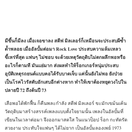
มีขึ้นก็มีลง เมื่อเจอขาลง สตีฟ มิลเลอร์ก็เหมือนจะประสบผีซ้ำ
ด้ำพลอย เมื่ออัลบั้มต่อมา Rock Love ประสบความล้มเหลว
ขี้เหร่ที่สุด แฟนๆ ไม่ชอบ จะด้วยเหตุวัตถุดิบไม่ตกผลึกพอหรือ
อะไรก็ตามที มันแย่มาก ส่งผลทำให้ร็อกเกอร์หนุ่มประสบ
อุบัติเหตุรถยนต์แบบคอได้รับบาดเจ็บ แค่นั้นยังไม่พอ ยังป่วย
เป็นโรคไวรัสตับอักเสบอีกต่างหาก ทำให้เขาต้องหยุดวงไปใน
ปลายปี 72 ถึงต้นปี 73
เสือพอได้พักฟื้น ก็คืนพละกำลัง สตีฟ มิลเลอร์ ขะมักเขม้นเค้น
วัตถุดิบมาสร้างสรรค์เพลงแบบตั้งใจยามนั้น เพลงในอัลบั้มที่
เขียนในเวลาต่อมา จึงออกมาสดใส ในแนวป็อป ร็อก กะทัดรัด
สวยงาม ประทับใจแฟนๆ ได้ไม่ยาก เป็นอัลบั้มลองเพย์ 1973