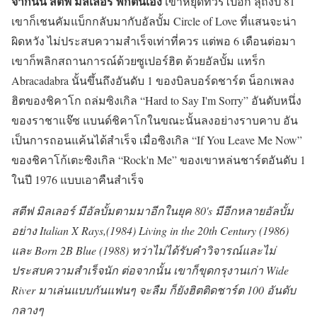
จากนั้น สตีฟ มิลเลอร์ พักตนเอง
เขาหยุดทัวร์ไปอีก ลุถึงปี 81
เขาก็เชนคัมแบ็กกลับมากับอัลบั้ม Circle of Love ที่แสนจะน่า
ผิดหวัง ไม่ประสบความสำเร็จเท่าที่ควร แต่พอ 6 เดือนต่อมา
เขาก็พลิกสถานการณ์ด้วยซูเปอร์ฮิต ด้วยอัลบั้ม แทร็ก
Abracadabra นั้นขึ้นถึงอันดับ 1 ของบิลบอร์ดชาร์ต น็อกเพลง
ฮิตของชิคาโก ถล่มซิงเกิล “Hard to Say I'm Sorry” อันดับหนึ่ง
ของราชาแจ๊ซ แบนด์ชิคาโกในขณะนั้นลงอย่างราบคาบ อัน
เป็นการถอนแค้นได้สำเร็จ เมื่อซิงเกิล “If You Leave Me Now”
ของชิคาโก้เตะซิงเกิล “Rock'n Me” ของเขาหล่นชาร์ตอันดับ 1
ในปี 1976 แบบเอาคืนสำเร็จ
สตีฟ มิลเลอร์ มีอัลบั้มตามมาอีกในยุค 80's มีอีกหลายอัลบั้ม
อย่าง Italian X Rays,(1984) Living in the 20th Century (1986)
และ Born 2B Blue (1988) ทว่าไม่ได้รับคำวิจารณ์และไม่
ประสบความสำเร็จนัก ต่อจากนั้น เขาก็ขุดกรุงานเก่า Wide
River มาเล่นแบบกันแฟนๆ จะลืม ก็ยังฮิตติดชาร์ต 100 อันดับ
กลางๆ