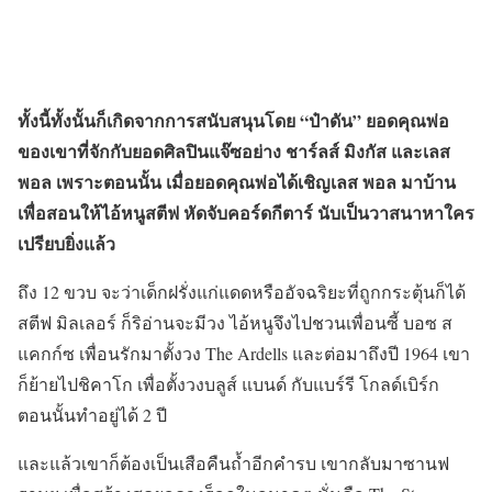
ทั้งนี้ทั้งนั้นก็เกิดจากการสนับสนุนโดย “ป๋าดัน” ยอดคุณพ่อ
ของเขาที่จักกับยอดศิลปินแจ๊ซอย่าง ชาร์ลส์ มิงกัส และเลส
พอล เพราะตอนนั้น เมื่อยอดคุณพ่อได้เชิญเลส พอล มาบ้าน
เพื่อสอนให้ไอ้หนูสตีฟ หัดจับคอร์ดกีตาร์ นับเป็นวาสนาหาใคร
เปรียบยิ่งแล้ว
ถึง 12 ขวบ จะว่าเด็กฝรั่งแก่แดดหรืออัจฉริยะที่ถูกกระตุ้นก็ได้
สตีฟ มิลเลอร์ ก็ริอ่านจะมีวง ไอ้หนูจึงไปชวนเพื่อนซี้ บอซ ส
แคกก์ซ เพื่อนรักมาตั้งวง The Ardells และต่อมาถึงปี 1964 เขา
ก็ย้ายไปชิคาโก เพื่อตั้งวงบลูส์ แบนด์ กับแบร์รี โกลด์เบิร์ก
ตอนนั้นทำอยู่ได้ 2 ปี
และแล้วเขาก็ต้องเป็นเสือคืนถ้ำอีกคำรบ เขากลับมาซานฟ