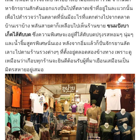
หาจักรยานสักคันออกแรงปั่นไปที่ตลาดเช้าที่อยู่ในละแวกนั้น
เพื่อไปสำรวจว่าในตลาดที่นั่นมีอะไรที่แตกต่างไปจากตลาด
ขนมปังบา
บ้านเราบ้าง พลันสายตาก็เหลือบไปเห็นร้านขาย
เก็ตไส้ตับบด
ซึ่งความพิเศษจะอยู่ที่ไส้ตับบดปรุงรสหอมๆ นุ่มๆ
และน้ำจิ้มสูตรพิเศษนั่นเอง หลังจากอิ่มแล้วก็ปั่นจักรยานลัด
เลาะไปตามร้านรวงต่างๆ ที่ตั้งอยู่ตลอดสองข้างทาง เพราะดู
เหมือนว่าเกือบทุกร้านจะยินดีต้อนรับผู้ที่มาเยือนเสมือนเป็น
มิตรสหายอยู่เสมอ