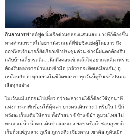
กินอาหาร
ฟาสต์ฟูด นั่งเรือด่วนคลองแสนแสบ บางทีก็ต้องขึ้น
ทางด่วนเพราะไม่อยากนั่งรถเมล์ที่ขับซิ่งแย่งผู้โดยสาร ถึง
ออฟฟิศเจ้านายก็ยังเรียกเข้าประชุมด่วน ช่วงนี้ฝนตกต้องรีบ
กลับบ้านเดี๋ยวรถติด…นึกถึงตอนเช้าแล้วไม่อยากจะคิด เพราะ
ต้องรีบออกจากบ้านแต่เช้ามืด (กลัวรถจะติดเหมือนกัน) ดู
เหมือนกับว่า ทุกอย่างในชีวิตของเราทุกวันนี้ดูรีบเร่งไปหมด
เสียทุกอย่าง
ไม่เว้นแม้แต่ตอนไปเที่ยว กว่าจะลางานได้ก็ต้องใช้ทุกนาที
แห่งการลาพักร้อนให้คุ้มค่า บางคนเดินทาง 1 ทริปใน 1 ปีก็
หวังจะเก็บแต้มให้ครบ ทั้งทำสปา ขี่ช้าง ขี่ม้า ดูมวยไทย ไป
ทะเล แม่น้ำ น้ำตก เดินป่า ล่องแก่ง ฯลฯ หรือถ้าชอบภูเขาก็
เก็บตั้งแต่ภูหลวง ภูเรือ ภูกระดึง เชียงคาน เขาค้อ ภูทับเบิก