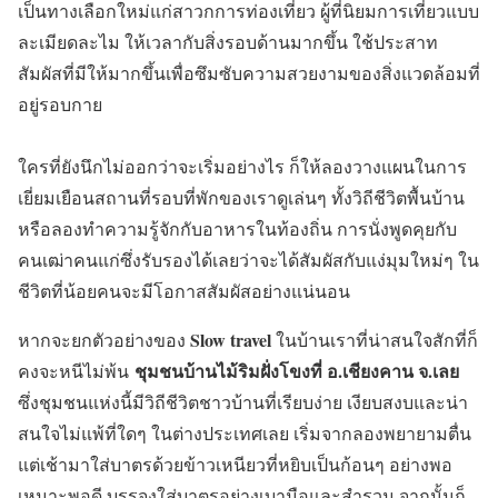
เป็นทางเลือกใหม่แก่สาวกการท่องเที่ยว ผู้ที่นิยมการเที่ยวแบบ
ละเมียดละไม ให้เวลากับสิ่งรอบด้านมากขึ้น ใช้ประสาท
สัมผัสที่มีให้มากขึ้นเพื่อซึมซับความสวยงามของสิ่งแวดล้อมที่
อยู่รอบกาย
ใครที่ยังนึกไม่ออกว่าจะเริ่มอย่างไร ก็ให้ลองวางแผนในการ
เยี่ยมเยือนสถานที่รอบที่พักของเราดูเล่นๆ ทั้งวิถีชีวิตพื้นบ้าน
หรือลองทำความรู้จักกับอาหารในท้องถิ่น การนั่งพูดคุยกับ
คนเฒ่าคนแก่ซึ่งรับรองได้เลยว่าจะได้สัมผัสกับแง่มุมใหม่ๆ ใน
ชีวิตที่น้อยคนจะมีโอกาสสัมผัสอย่างแน่นอน
Slow travel
หากจะยกตัวอย่างของ
ในบ้านเราที่น่าสนใจสักที่ก็
ชุมชนบ้านไม้ริมฝั่งโขงที่ อ.เชียงคาน จ.เลย
คงจะหนีไม่พ้น
ซึ่งชุมชนแห่งนี้มีวิถีชีวิตชาวบ้านที่เรียบง่าย เงียบสงบและน่า
สนใจไม่แพ้ที่ใดๆ ในต่างประเทศเลย เริ่มจากลองพยายามตื่น
แต่เช้ามาใส่บาตรด้วยข้าวเหนียวที่หยิบเป็นก้อนๆ อย่างพอ
เหมาะพอดี บรรจงใส่บาตรอย่างเบามือและสำรวม จากนั้นก็