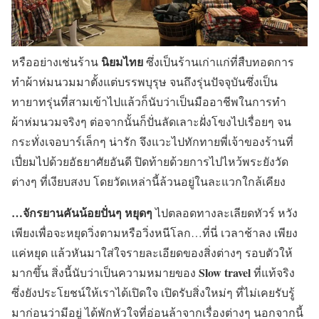
นิยมไทย
หรืออย่างเช่นร้าน
ซึ่งเป็นร้านเก่าแก่ที่สืบทอดการ
ทำผ้าห่มนวมมาตั้งแต่บรรพบุรุษ จนถึงรุ่นปัจจุบันซึ่งเป็น
ทายาทรุ่นที่สามเข้าไปแล้วก็นับว่าเป็นมืออาชีพในการทำ
ผ้าห่มนวมจริงๆ ต่อจากนั้นก็ปั่นลัดเลาะฝั่งโขงไปเรื่อยๆ จน
กระทั่งเจอบาร์เล็กๆ น่ารัก จึงแวะไปทักทายพี่เจ้าของร้านที่
เปี่ยมไปด้วยอัธยาศัยอันดี ปิดท้ายด้วยการไปไหว้พระยังวัด
ต่างๆ ที่เงียบสงบ โดยวัดเหล่านี้ล้วนอยู่ในละแวกใกล้เคียง
…จักรยานคันน้อยปั่นๆ หยุดๆ
ไปตลอดทางละเลียดทัวร์ หวัง
เพียงเพื่อจะหยุดวิ่งตามหรือวิ่งหนีโลก…ที่นี่ เวลาช้าลง เพียง
แค่หยุด แล้วหันมาใส่ใจรายละเอียดของสิ่งต่างๆ รอบตัวให้
Slow travel
มากขึ้น สิ่งนี้นับว่าเป็นความหมายของ
ที่แท้จริง
ซึ่งยังประโยชน์ให้เราได้เปิดใจ เปิดรับสิ่งใหม่ๆ ที่ไม่เคยรับรู้
มาก่อนว่ามีอยู่ ได้พักหัวใจที่อ่อนล้าจากเรื่องต่างๆ นอกจากนี้