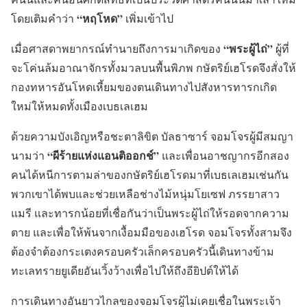
“หฤโหด”
โดยเติมคำว่า
เพิ่มเข้าไป
“พระผู้ไถ่”
เมื่อศาสดาพยากรณ์ทำนายถึงการมาเกิดของ
ผู้ที่
จะโค่นล้มอาณาจักรทั้งมวลบนพื้นพิภพ กษัตริย์เฮโรดจึงสั่งให้
กองทหารอันโหดเหี้ยมของตนเดินทางไปสังหารทารกเกิด
ใหม่ให้หมดทั้งเมืองเบธเลเฮม
ด้วยความบังเอิญหรือชะตาลิขิต บัลธาซาร์ จอมโจรผู้มีสมญา
“ผีร้ายแห่งแอนติออกช์”
นามว่า
และเพื่อนอาชญากรอีกสอง
คนได้หนีการตามล่าของกษัตริย์เฮโรดมาที่เบธเลเฮมเช่นกัน
พวกเขาได้พบและช่วยเหลือช่างไม้หนุ่มโยเซฟ ภรรยาสาว
แมรี และทารกน้อยที่เชื่อกันว่าเป็นพระผู้ไถ่ให้รอดจากความ
ตาย และเพื่อให้พ้นจากเงื้อมมือของเฮโรด จอมโจรทั้งสามจึง
ต้องจำต้องกระเตงครอบครัวเล็กครอบครัวนี้เดินทางข้าม
ทะเลทรายยูเดียอันเวิ้งว้างเพื่อไปให้ถึงอียิปต์ให้ได้
การเดินทางอันยาวไกลของจอมโจรผู้ไม่เคยเชื่อในพระเจ้า