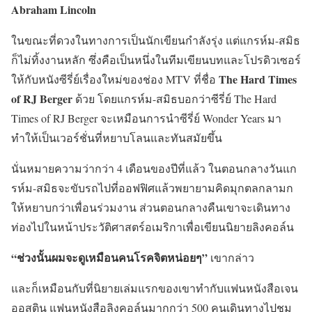
Abraham Lincoln
ในขณะที่ดวงในทางการเป็นนักเขียนกำลังรุ่ง แต่แกรห์ม-สมิธ
ก็ไม่ทิ้งงานหลัก ซึ่งคือเป็นหนึ่งในทีมเขียนบทและโปรดิวเซอร์
The Hard Times
ให้กับหนังซีรี่ย์เรื่องใหม่ของช่อง MTV ที่ชื่อ
of RJ Berger
ด้วย โดยแกรห์ม-สมิธบอกว่าซีรี่ย์ The Hard
Times of RJ Berger จะเหมือนการนำซีรี่ย์ Wonder Years มา
ทำให้เป็นเวอร์ชั่นที่หยาบโลนและทันสมัยขึ้น
นั่นหมายความว่ากว่า 4 เดือนของปีที่แล้ว ในตอนกลางวันแก
รห์ม-สมิธจะขับรถไปที่ออฟฟิศแล้วพยายามคิดมุกตลกลามก
ให้หยาบกว่าเพื่อนร่วมงาน ส่วนตอนกลางคืนเขาจะเดินทาง
ท่องไปในหน้าประวัติศาสตร์อเมริกาเพื่อเขียนนิยายลิงคอล์น
“ช่วงนั้นผมจะดูเหมือนคนโรคจิตหน่อยๆ”
เขากล่าว
และก็เหมือนกับที่นิยายเล่มแรกของเขาทำกับแฟนหนังสือเจน
ออสติน แฟนหนังสือลิงคอล์นมากกว่า 500 คนเดินทางไปชม