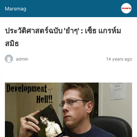
Marsmag
ประวัติศาสตร์ฉบับ 'ยำๆ' : เซ็ธ แกรห์ม
สมิธ
admin
14 years ago