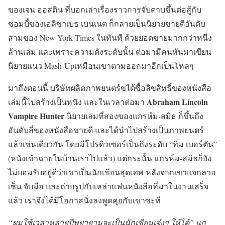
ของเจน ออสติน ที่บอกเล่าเรื่องราวการจับดาบขึ้นต่อสู้กับ
ซอมบี้ของเอลิซาเบธ เบนเนต ก็กลายเป็นนิยายขายดีอันดับ
สามของ New York Times ในทันที ด้วยยอดขายมากกว่าหนึ่ง
ล้านเล่ม และเพราะความดังระดับนั้น ต่อมามีคนหันมาเขียน
นิยายแนว Mash-Upเหมือนเขาตามออกมาอีกเป็นโหลๆ
มาถึงตอนนี้ บริษัทผลิตภาพยนตร์ขได้ซื้อลิขสิทธิ์ของหนังสือ
Abraham Lincoln
เล่มนี้ไปสร้างเป็นหนัง และในเวลาต่อมา
Vampire Hunter
นิยายเล่มที่สองของแกรห์ม-สมิธ ก็ขึ้นถึง
อันดับสี่ของหนังสือขายดี และได้นำไปสร้างเป็นภาพยนตร์
แล้วเช่นเดียวกัน โดยมีโปรดิวเซอร์เป็นถึงระดับ “ทิม เบอร์ตัน”
(หนังเข้าฉายในบ้านเราไปแล้ว) แต่กระนั้น แกรห์ม-สมิธก็ยัง
ไม่ยอมรับอยู่ดีว่าเขาเป็นนักเขียนสุดเทพ หลังจากเขาแจกลาย
เซ็น จับมือ และถ่ายรูปกับเหล่าแฟนหนังสือที่มาในงานเสร็จ
แล้ว เราจึงได้มีโอกาสนั่งลงพูดคุยกับเขาซะที
“ผมใช้เวลาหลายปีพยายามจะเป็นนักเขียนเจ๋งๆ ให้ได้” แก