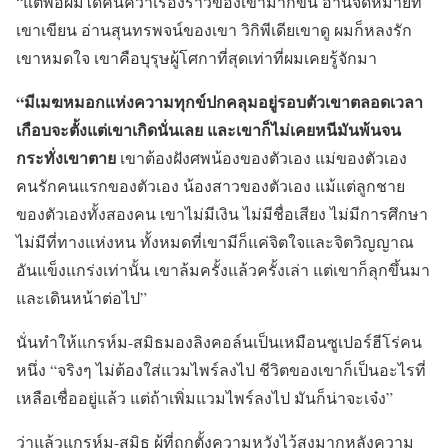
“แต่พอผมได้ค้นคว้าเรื่องราวของเขามากขึ้น อ่านจดหมายที่
เขาเขียน อ่านสุนทรพจน์ของเขา วิกิพีเดียเขาดู ผมก็หลงรัก
เขาหมดใจ เขาคือบุรุษผู้โศกาที่สุดเท่าที่ผมเคยรู้จักมา
“มีเมฆหมอกแห่งความทุกข์ปกคลุมอยู่รอบตัวเขาตลอดเวลา
เกือบจะตั้งแต่เขาเกิดนั่นเลย และเขาก็ไม่เคยหนีมันพ้นจน
กระทั่งเขาตาย
เขาต้องฝังศพน้องของตัวเอง แม่ของตัวเอง
คนรักคนแรกของตัวเอง น้องสาวของตัวเอง แม้แต่ลูกชาย
ของตัวเองทั้งสองคน เขาไม่มีเงิน ไม่มีชื่อเสียง ไม่มีการศึกษา
ไม่มีที่ทางแห่งหน ทั้งหมดที่เขามีก็แค่จิตใจและจิตวิญญาณ
อันแข็งแกร่งเท่านั้น เขาล้มครั้งแล้วครั้งเล่า แต่เขาก็ลุกขึ้นมา
และเดินหน้าต่อไป”
นั่นทำให้แกรห์ม-สมิธมองลิงคอล์นเป็นเหมือนซูเปอร์ฮีโร่คน
หนึ่ง “จริงๆ ไม่ต้องใส่แวมไพร์ลงไป ชีวิตของเขาก็เป็นอะไรที่
เหลือเชื่ออยู่แล้ว แต่ถ้าเพิ่มแวมไพร์ลงไป มันก็น่าจะเจ๋ง”
ว่าแล้วแกรห์ม-สมิธ ผู้ที่ถูกตั้งความหวังไว้สูงมากหลังความ