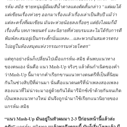
รห์ม-สมิธ ชายหนุ่มผู้มีผมสีน้ำตาลแดงตัดสั้นกล่าว “แต่ผมได้
แต่เขียนเรื่องห่วยๆ ออกมาเรื่องแล้วเรื่องเล่าเป็นสิบปี แม้ว่า
แต่ละครั้งที่ผมเขียน มันจะห่วยน้อยลงเรื่อยๆ แต่ยังไงผมก็มี
เรื่องสั้น บทภาพยนตร์ และนิยายที่ห่วยบรมและไม่ได้รับการตี
พิมพ์สะสมอยู่เป็นกระตั้กนั่นแหละ…และพวกมันสมควรตรง
ไปอยู่ในห้องสมุดแห่งวรรณกรรมห่วยโคตร”
แต่ทุกอย่างนั่นก็เปลี่ยนไปเมื่อแกรห์ม-สมิธ ค้นพบแนวทาง
ของตนเอง นั่นคือ แนว Mash-Up จริงๆ แล้วต้นกำเนิดของคำ
ว่าMash-Up นี้มาจากคำเรียกขานแนวทางดนตรีที่เป็นที่นิยม
กันในช่วงสิบปีที่ผ่านมา นั่นคือแนวดนตรีที่นำเพลงสองเพลง
สองแนวที่ไม่น่าจะมาอยู่ด้วยกันได้มารีมิกซ์เข้าด้วยกันจนเกิด
เป็นเพลงแนวทางใหม่ มันจึงถูกนำมาใช้เรียกแนวนิยายของ
แกรห์ม-สมิธ
“แนว Mash-Up มันอยู่ในหัวผมมา 2-3 ปีก่อนหน้านี้แล้วล่ะ
ครับ”
“แล้วพอถึงตอนนี้ มันก็เริ่มโหลแล้ว มี
แกรห์ม-สมิธพูด