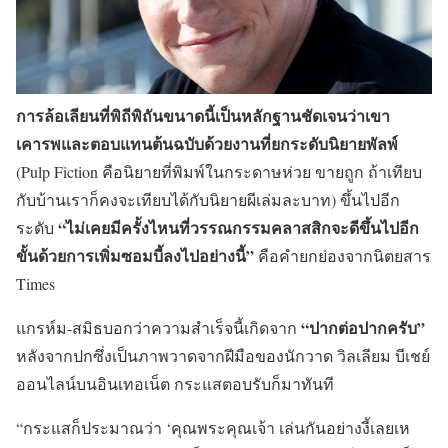
การล้อเลียนที่พิถีพิถันขนาดนี้เป็นหลักฐานชัดเจนว่าเขา
เคารพและตอบแทนต้นฉบับด้วยงานที่ยกระดับนิยายพัลพ์
(Pulp Fiction คือนิยายที่พิมพ์ในกระดาษห่วย ขายถูก ถ้าเทียบ
กับบ้านเราก็คงจะเทียบได้กับนิยายผีเล่มละบาท) ขึ้นไปอีก
“ไม่เคยมีครั้งไหนที่วรรณกรรมคลาสสิกจะดีขึ้นไปอีก
ระดับ
ขั้นด้วยการเพิ่มซอมบี้ลงไปอย่างนี้”
คือคำยกย่องจากนิตยสาร
Times
“ปากต่อปากครับ”
แกรห์ม-สมิธบอกว่าความสำเร็จนี้เกิดจาก
หลังจากปกซึ่งเป็นภาพวาดจากฝีมือของนักวาด วิลเลียม บีเชย์
ออนไลน์บนอินเทอเน็ต กระแสตอบรับก็มาทันที
“กระแสก็ประมาณว่า ‘คุณพระคุณเจ้า เล่นกันอย่างงี้เลยเห