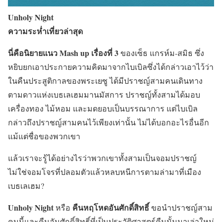
Unholy Night
ความระห่ำเที่ยวล่าสุด
นี่คือนิยายแนว Mash up เรื่องที่ 3
ของเซ็ธ แกรห์ม-สมิธ ซึ่ง
หยิบยกเอาประกายความคิดมาจากไบเบิลซึ่งได้กล่าวเอาไว้ว่า
ในคืนประสูติกาลของพระเยซู ได้มีปราชญ์สามคนเดินทาง
ตามดาวแห่งเบธเลเฮมมานมัสการ ปราชญ์ทั้งสามได้มอบ
เครื่องทอง ไม้หอม และมดยอบเป็นบรรณาการ แต่ไบเบิล
กล่าวถึงปราชญ์สามคนไว้เพียงเท่านั้น ไม่ได้บอกอะไรอื่นอีก
แม้แต่ชื่อของพวกเขา
แล้วเราจะรู้ได้อย่างไรว่าพวกเขาทั้งสามเป็นจอมปราชญ์
ไม่ใช่จอมโจรที่ปลอมตัวแล้วหลบหนีการตามล่ามาที่เมือง
เบธเลเฮม?
Unholy Night
คืนหฤโหดอันศักดิ์สิทธิ์
หรือ
ขอนำปราชญ์สาม
คนนี้และคืนอันศักดิ์สิทธิ์ที่เป็นประวัติศาสตร์คืนนั้นมาเล่าใหม่