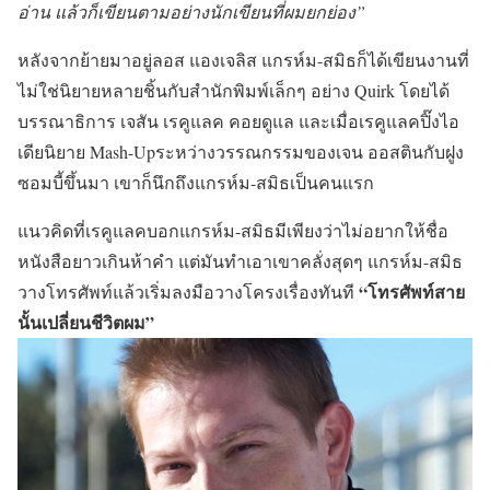
อ่าน แล้วก็เขียนตามอย่างนักเขียนที่ผมยกย่อง”
หลังจากย้ายมาอยู่ลอส แองเจลิส แกรห์ม-สมิธก็ได้เขียนงานที่
ไม่ใช่นิยายหลายชิ้นกับสำนักพิมพ์เล็กๆ อย่าง Quirk โดยได้
บรรณาธิการ เจสัน เรคูแลค คอยดูแล และเมื่อเรคูแลคปิ๊งไอ
เดียนิยาย Mash-Upระหว่างวรรณกรรมของเจน ออสตินกับฝูง
ซอมบี้ขึ้นมา เขาก็นึกถึงแกรห์ม-สมิธเป็นคนแรก
แนวคิดที่เรคูแลคบอกแกรห์ม-สมิธมีเพียงว่าไม่อยากให้ชื่อ
หนังสือยาวเกินห้าคำ แต่มันทำเอาเขาคลั่งสุดๆ แกรห์ม-สมิธ
“โทรศัพท์สาย
วางโทรศัพท์แล้วเริ่มลงมือวางโครงเรื่องทันที
นั้นเปลี่ยนชีวิตผม”