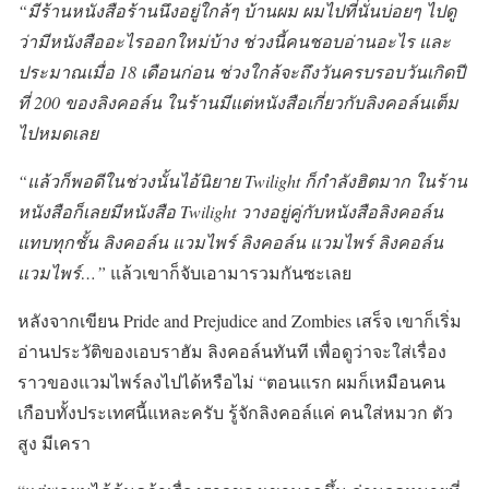
“มีร้านหนังสือร้านนึงอยู่ใกล้ๆ บ้านผม ผมไปที่นั่นบ่อยๆ ไปดู
ว่ามีหนังสืออะไรออกใหม่บ้าง ช่วงนี้คนชอบอ่านอะไร และ
ประมาณเมื่อ 18 เดือนก่อน ช่วงใกล้จะถึงวันครบรอบวันเกิดปี
ที่ 200 ของลิงคอล์น ในร้านมีแต่หนังสือเกี่ยวกับลิงคอล์นเต็ม
ไปหมดเลย
“แล้วก็พอดีในช่วงนั้นไอ้นิยาย Twilight ก็กำลังฮิตมาก ในร้าน
หนังสือก็เลยมีหนังสือ Twilight วางอยู่คู่กับหนังสือลิงคอล์น
แทบทุกชั้น ลิงคอล์น แวมไพร์ ลิงคอล์น แวมไพร์ ลิงคอล์น
แวมไพร์…”
แล้วเขาก็จับเอามารวมกันซะเลย
หลังจากเขียน Pride and Prejudice and Zombies เสร็จ เขาก็เริ่ม
อ่านประวัติของเอบราฮัม ลิงคอล์นทันที เพื่อดูว่าจะใส่เรื่อง
ราวของแวมไพร์ลงไปได้หรือไม่ “ตอนแรก ผมก็เหมือนคน
เกือบทั้งประเทศนี้แหละครับ รู้จักลิงคอล์แค่ คนใส่หมวก ตัว
สูง มีเครา