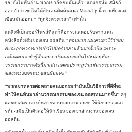
รอ’ ยังไม่ทันอ่าน พวกเขาก็ชอบมันแล้ว” แต่แกรห์ม-สมิธก็
ออกตัวว่าเขาไม่ได้เป็นคนคิดค้นแนว Mash-Up นี้ เขาเพียงแค่
เขียนมันออกมา “ถูกจังหวะเวลา” เท่านั้น
แต่สิ่งที่เป็นเซอร์ไพรส์ที่สุดก็คือกระแสตอบรับจากแฟน
หนังสือดั้งเดิมของเจน ออสติน
“ตอนแรก ผมเดาเอาไว้ว่าผม
คงจะถูกพวกเขาจับตัวไปมัดกับเสาแล้วเผาทั้งเป็น เพราะ
แม้แต่ผมเองยังรู้สึกเลยว่ามันออกจะเกินไปหน่อยที่เอา
วรรณกรรมระดับนี้มาเล่น แต่ผลปรากฏว่าแฟนวรรณกรรม
ของเจน ออสเทน ชอบมันแหะ”
“พวกเขาหลายต่อหลายคนบอกผมว่ามันเป็นวิธีการที่ดีที่จะ
ทำให้คนหันมาอ่านวรรณกรรมของเจน ออสเทนมากขึ้น”
ครู
และศาสตราจารย์หลายท่านบอกว่าพวกเขาใช้นิยายของแก
รห์ม-สมิธเป็นตัวล่อให้นักเรียนของเขาอ่านงานของเจน
ออสติน
หลังจากนั้น แกรห์ม-สมิธ ก็เซ็นสัญญากับสำนักพิมพ์ Grand