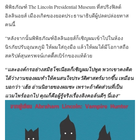
พิพิธภัณฑ์ The Lincoln Presidential Museum ที่สปริงฟิลด์
อิลลินอยส์ เมืองเกิดของยอดประธานาธิบดีผู้ปลดปล่อยทาส
คนนี้
“หลังจากนั้นพิพิธภัณฑ์อิลลินอยส์ก็เชิญผมเข้าไปในห้อง
นิรภัยปรับอุณหภูมิ ให้ผมใส่ถุงมือ แล้วให้ผมได้มีโอกาสถือ
สคริปต์สุนทรพจน์เกตตี้สเบิร์กของแท้ด้วย
“และองค์กรอย่างสมิธโซเนียลก็เชิญผมไปพูด พวกเขาคงคิด
ได้ว่างานของผมทำให้คนสนใจประวัติศาสตร์มากขึ้น เหมือน
บอกว่า ‘เฮ้ย อ่านนิยายของผมซะ เพราะถ้าตัดส่วนที่เป็น
แวมไพร์ออกไป คุณก็คือผู้รู้จริงเรื่องลิงคอล์นดีๆ นี่เอง”