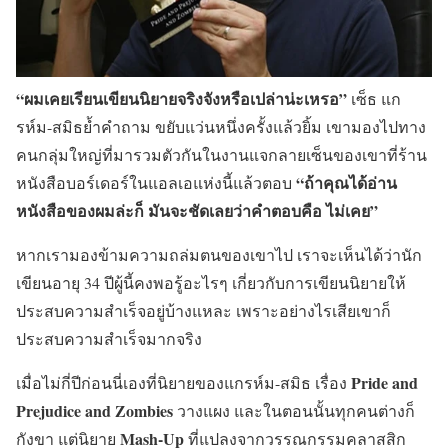
“ผมเคยเรียนเขียนนิยายจริงจังหรือเปล่าน่ะเหรอ”
เซ็ธ แก
รห์ม-สมิธย้ำคำถาม ขยับแว่นหนึ่งครั้งแล้วยิ้ม เขามองไปทาง
คนกลุ่มใหญ่ที่มารวมตัวกันในงานแจกลายเซ็นของเขาที่ร้าน
“ถ้าคุณได้อ่าน
หนังสือบอร์เดอร์ในแอลเอแห่งนี้แล้วตอบ
หนังสือของผมล่ะก็ มันจะชัดเลยว่าคำตอบคือ ไม่เคย”
หากเรามองข้ามความถล่มตนของเขาไป เราจะเห็นได้ว่านัก
เขียนอายุ 34 ปีผู้นี้คงพอรู้อะไรๆ เกี่ยวกับการเขียนนิยายให้
ประสบความสำเร็จอยู่บ้างแหละ เพราะอย่างไรเสียเขาก็
ประสบความสำเร็จมากจริง
Pride and
เมื่อไม่กี่ปีก่อนนี่เองที่นิยายของแกรห์ม-สมิธ เรื่อง
Prejudice and Zombies
วางแผง และในตอนนั้นทุกคนต่างก็
Mash-Up
กังขา แต่นิยาย
ที่แปลงจากวรรณกรรมคลาสสิก