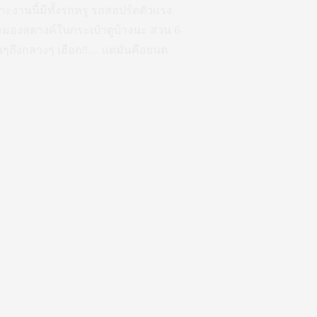
ะงานนี้มีทั้งรถหรู รถสอปร์ตตัวแรง
ามองสตางค์ในกระเป๋าดูบ้างนะ ส่วน 6
้นๆถึงกลางๆ เฮือก!!…. แต่มันคือยนต