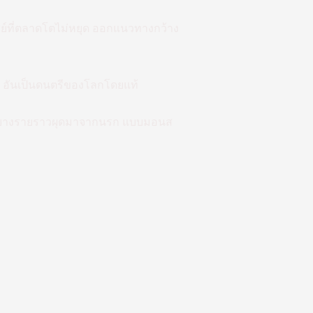
ณิชย์ที่ตลาดโตไม่หยุด ออกแนวทางกว้าง
จ อันเป็นดนตรีของโลกโดยแท้
ุม บางรายราวผุดมาจากนรก แบบมอนส