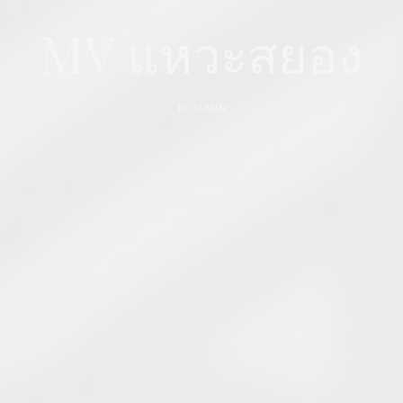
MV แหวะสยอง
by
ADMIN