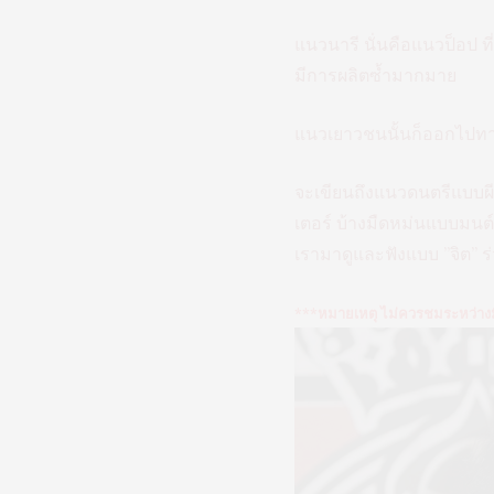
แนวนารี นั่นคือแนวป็อป ท
มีการผลิตซ้ำมากมาย
แนวเยาวชนนั้นก็ออกไปทาง
จะเขียนถึงแนวดนตรีแบบผ
เตอร์ บ้างมืดหม่นแบบม
เรามาดูและฟังแบบ ”จิต” ร
***หมายเหตุ ไม่ควรชมระหว่าง