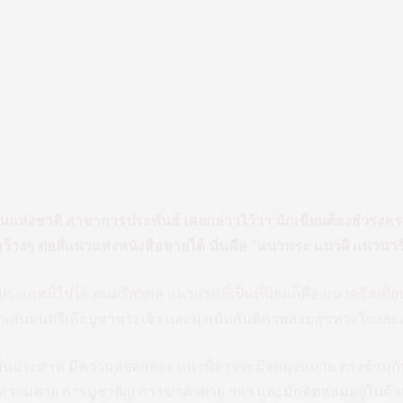
ปินแห่งชาติ สาขาการประพันธ์ เคยกล่าวไว้ว่า นักเขียนต้องธำรงคร
้างๆ ต่อสี่แนวแห่งหนังสือขายได้ นั่นคือ “แนวพระ แนวผี แนวน
่ประเภทนี้ไปได้ ดนตรีสากล แนวแรกที่เป็นที่นิยมก็คือ แนวคริสเตี
าเล่นดนตรีเพื่อบูชาพระเจ้า และมุ่งเน้นสันติภาพสงบสุขทางใจและ
ั่นประสาท มีความสยดสยอง แนวนี้อาจจะมีจุดมุ่งหมาย ตรงข้า
วามตาย การบูชายัญ การฆ่าตัวตาย ฯลฯ และมักติดหล่มอยู่ในด้า