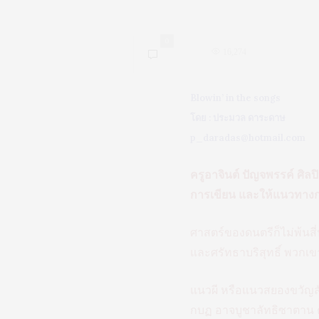
0
16,274
Blowin’ in the songs
โดย : ประมวล ดาระดาษ
p_daradas@hotmail.com
ครูอาจินต์ ปัญจพรรค์ ศิล
การเขียน และให้แนวทางกว
ศาสตร์ของดนตรีก็ไม่พ้นสี
และศรัทธาบริสุทธิ์ พวกเข
แนวผี หรือแนวสยองขวัญส
กบฏ อาจบูชาลัทธิซาตาน ค