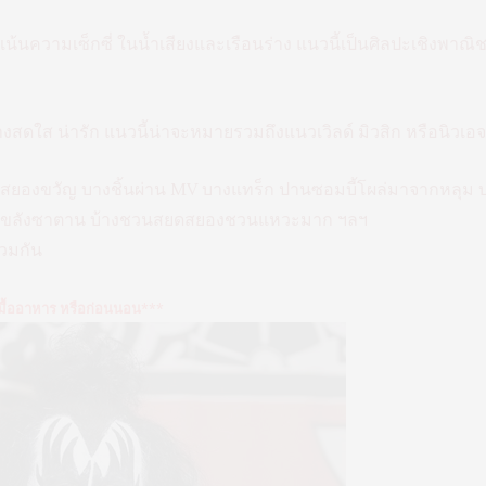
ี่เน้นความเซ็กซี่ ในน้ำเสียงและเรือนร่าง แนวนี้เป็นศิลปะเชิงพา
สดใส น่ารัก แนวนี้น่าจะหมายรวมถึงแนวเวิลด์ มิวสิก หรือนิวเอ
ีสยองขวัญ บางชิ้นผ่าน MV บางแทร็ก ปานซอมบี้โผล่มาจากหล
นต์ขลังซาตาน บ้างชวนสยดสยองชวนแหวะมาก ฯลฯ
่วมกัน
มื้ออาหาร หรือก่อนนอน***