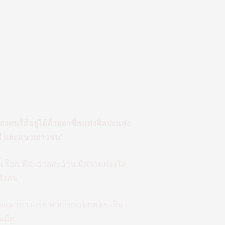
องตนให้อยู่ได้ด้วยอาชีพแห่งศิลปะแห่ง
ารี และแนวเยาวชน”
ยน ร็อก ที่สะอาดสะอ้าน มีความผ่องใส
สังคม
มกับแนวทางแรก พวกเขาแหกคอก เป็น
นมืด