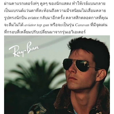
ผ่านคาแรกเตอร์เท่ๆ คูลๆ ของนักแสดง ทำให้เรย์แบนกลาย
เป็นแบรนด์แว่นตาที่สะท้อนถึงความมีรสนิยมไม่เสื่อมคลาย
รูปทรงนักบิน
aviator
กลับมาอีกครั้ง คลาสสิกตลอดกาลที่คุณ
จะลืมไม่ได้
aviator top gun
หรือจะเป็นรุ่น
Caravan
ที่มีจุดเด่น
ที่กรอบสี่เหลี่ยมปรับเปลี่ยนมาจากรุ่นเอวิเอเตอร์