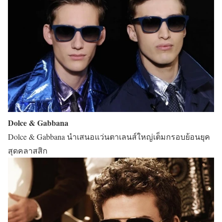
Dolce & Gabbana
Dolce & Gabbana นำเสนอแว่นตาเลนส์ใหญ่เต็มกรอบย้อนยุค
สุดคลาสสิก