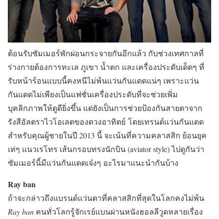
ต้อนรับซัมเมอร์พักผ่อนกระจายกันอีกแล้ว กับช่วงเทศกาลที่
ร่างกายต้องการทะเล ภูเขา น้ำตก และเครื่องประดับเด็ดๆ ที่
รับหน้าร้อนแบบนี้คงหนีไม่พ้นแว่นกันแดดแน่ๆ เพราะแว่น
กันแดดไม่เพียงเป็นแฟชั่นเครื่องประดับที่จะช่วยเพิ่ม
บุคลิกภาพให้ดูดียิ่งขึ้น แต่ยังเป็นการช่วยป้องกันสายตาจาก
รังสีอัลตราไวโอเลตของดวงอาทิตย์ โดยเทรนด์แว่นกันแดด
สำหรับคุณผู้ชายในปี 2013 นี้ จะเน้นที่ความคลาสสิก ย้อนยุค
เท่ๆ แนวเรโทร เส้นกรอบทรงนักบิน (aviator style) ไปดูกันว่า
ซัมเมอร์นี้มีแว่นกันแดดเจ๋งๆ อะไรมาแนะนำกันบ้าง
Ray ban
ถ้าจะกล่าวถึงแบรนด์แว่นตาที่คลาสสิกที่สุดในโลกคงไม่พ้น
Ray ban
คนทั่วโลกรู้จักเรย์แบนผ่านหนังฮอลลีวูดหลายเรื่อง