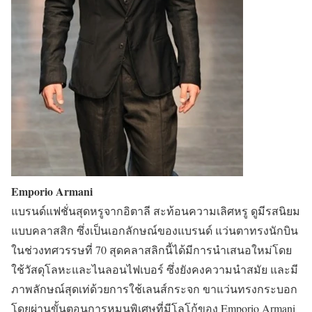
Emporio Armani
แบรนด์แฟชั่นสุดหรูจากอิตาลี สะท้อนความเลิศหรู ดูมีรสนิยม
แบบคลาสสิก ซึ่งเป็นเอกลักษณ์ของแบรนด์ แว่นตาทรงนักบิน
ในช่วงทศวรรษที่ 70 สุดคลาสลิกนี้ได้มีการนำเสนอใหม่โดย
ใช้วัสดุโลหะและไนลอนไฟเบอร์ ซึ่งยังคงความนำสมัย และมี
ภาพลักษณ์สุดเท่ด้วยการใช้เลนส์กระจก ขาแว่นทรงกระบอก
โดยผ่านขั้นตอนการหมุนพิเศษที่มีโลโก้ของ
Emporio Armani