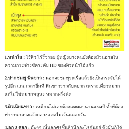
1.หน้าใส :
ไร้สิว ไร้ริ้วรอย ผู้หญิงบางคนยังต้องม้วนอายใน
ความกระจ่างชัดระดับ HD ของผิวหน้าไอ้แก้ว
2.ปากชมพู ฟันขาว :
นอกจะชมพูระเรื่อแล้วยังเป็นกระจับได้
รูปอีก แถมเวลายิ้มที ฟันขาวราวกับหยวก เพราะเคี้ยวหมาก
แต่ไม่ใช่หมากพลูนะ หมากฝรั่งน่ะ
3.ผิวเนียนขาว :
เหมือนไม่เคยต้องแดดมานานแรมปี ทั้งทีต้อง
ทำงานกลางแจ้งกลางแดดไม่เว้นแต่ละวัน
4.อก 3 ศอก :
อ๊ะๆๆ เห็นลูกศรชี้แล้วนึกอะไรกันอยู่ ซึ่งมันก็ใช่