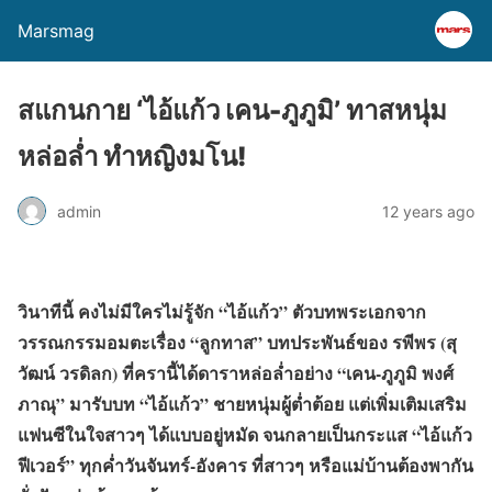
Marsmag
สแกนกาย ‘ไอ้แก้ว เคน-ภูภูมิ’ ทาสหนุ่ม
หล่อล่ำ ทำหญิงมโน!
admin
12 years ago
วินาทีนี้ คงไม่มีใครไม่รู้จัก “ไอ้แก้ว” ตัวบทพระเอกจาก
วรรณกรรมอมตะเรื่อง “ลูกทาส” บทประพันธ์ของ รพีพร (สุ
วัฒน์ วรดิลก) ที่ครานี้ได้ดาราหล่อล่ำอย่าง “เคน-ภูภูมิ พงศ์
ภาณุ” มารับบท “ไอ้แก้ว” ชายหนุ่มผู้ต่ำต้อย แต่เพิ่มเติมเสริม
แฟนซีในใจสาวๆ ได้แบบอยู่หมัด จนกลายเป็นกระแส “ไอ้แก้ว
ฟีเวอร์” ทุกค่ำวันจันทร์-อังคาร ที่สาวๆ หรือแม่บ้านต้องพากัน