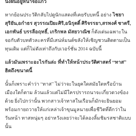
นั่งฝันอยู่หน้าจอแก้ว
ไชยา
หากย้อนประวัติกลับไปดูนักแสดงที่เคยรับบทนี้ อย่าง
สุริยัน,อกำธร สุวรรณปิยะศิริ,อนิรุตติ์ ศิริจรรยา,สรพงศ์ ชาตรี,
เอกพันธ์ บรรลือฤทธิ์, เกริกพล มัสยวาณิช
ก็ดังเด่นเฉพาะใน
จอกับตัวบทตัวละครที่มีเสน่ห์มนต์ขลังให้เชิญชวนติดตามเป็น
ทุนเดิม แต่ก็ไม่ดังเท่าถึงกับเวอร์ชั่น 2014 ฉบับนี้
แล้วมันเพราะอะไรกันล่ะ ที่ทำให้หน้าประวัติศาสตร์ “ทาส”
ฮิตถึงขนาดนี้
นั้่นก็เพราะคำว่า “ทาส” ไม่ว่าจะในยุคใดสมัยใดหรือบ้าน
เมืองใดก็ตาม ล้วนแล้วแต่ไม่มีใครปรารถนาจะเกี่ยวดวงข้อง
ด้วย ยิ่งไปกว่านั้น พวกสาวเจ้าทาสในเรือนก็มักจะยินยอม
พร้อมกายถวายให้แก่เหล่าเจ้าขุนมูลนายเพื่อชีวิตที่ดีกว่าใน
วันหน้า ทาสหนุ่มๆ อย่าหวังเลยว่าจะได้ลองลิ้มชิมรสชาติแบบ
นั้น