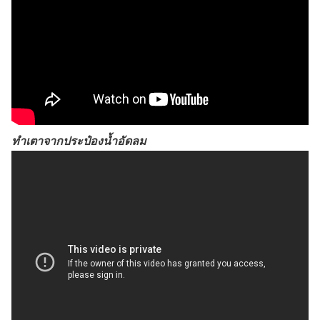
ทำเตาจากประป๋องน้ำอัดลม