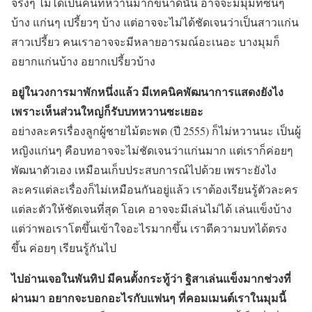
จริงๆ ไม่ได้เป็นคนที่หวานมากขนาดนั้น อาจจะมีมุมที่ซนๆ
บ้าง แก่นๆ เปรี้ยวๆ บ้าง แต่อาจจะไม่ได้ชัดเจนว่าเป็นสาวแก่น
สาวเปรี้ยว คนเราอาจจะมีหลายอารมณ์อะเนอะ บางมุมก็
อยากแก่นบ้าง อยากเปรี้ยวบ้าง
อยู่ในวงการมาพักหนึ่งแล้ว มีเทคนิคพัฒนาการแสดงยังไง
เพราะเห็นส่วนใหญ่ก็รับบทหวานซะเยอะ
อย่างละครเรื่องลูกผู้ชายไม้ตะพด (ปี 2555) ก็ไม่หวานนะ เป็นผู้
หญิงแก่นๆ คือบทอาจจะไม่ชัดเจนว่าแก่นมาก แต่เราก็ค่อยๆ
พัฒนาตัวเอง เหมือนเก็บประสบการณ์ไปด้วย เพราะยังไง
ละครแต่ละเรื่องก็ไม่เหมือนกันอยู่แล้ว เราต้องเรียนรู้ตัวละคร
แต่ละตัวให้ชัดเจนที่สุด โอเค อาจจะมีเล่นไม่ได้ เล่นแข็งบ้าง
แต่ว่าพอเราโตขึ้นเข้าใจอะไรมากขึ้น เราตีความบทได้ตรง
ขึ้น ค่อยๆ เรียนรู้กันไป
ไปอ่านเจอในพันทิป มีคนตั้งกระทู้ว่า ฐิสาเล่นแข็งมากช่วงที่
ผ่านมา อยากจะบอกอะไรกับแฟนๆ ที่คอมเมนต์เราในมุมนี้