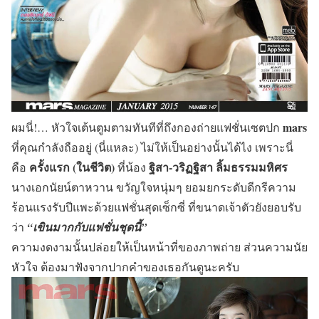
mars
ผมนี่!… หัวใจเต้นตูมตามทันทีที่ถึงกองถ่ายแฟชั่นเซตปก
ที่คุณกำลังถืออยู่ (นี่แหละ) ไม่ให้เป็นอย่างนั้นได้ไง เพราะนี่
ครั้งแรก (ในชีวิต)
ฐิสา-วริฏฐิสา ลิ้มธรรมมหิศร
คือ
ที่น้อง
นางเอกนัยน์ตาหวาน ขวัญใจหนุ่มๆ ยอมยกระดับดีกรีความ
ร้อนแรงรับปีแพะด้วยแฟชั่นสุดเซ็กซี่ ที่ขนาดเจ้าตัวยังยอบรับ
ว่า
“เขินมากกับแฟชั่นชุดนี้”
ความงดงามนั้นปล่อยให้เป็นหน้าที่ของภาพถ่าย ส่วนความนัย
หัวใจ ต้องมาฟังจากปากคำของเธอกันดูนะครับ