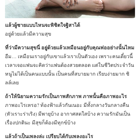
แล้วผู้ชายแบบไหนจะพิชิตใจฐิสาได้
อยู่ด้วยแล้วมีความสุข
ที่ว่ามีความสุขนี่ อยู่ด้วยแล้วเหมือนอยู่กับคุณพ่ออย่างนั้นไหม
อืม… เหมือนเราอยู่กับเขาแล้วเราเป็นตัวเอง เพราะคนเดี๋ยวนี้
เวลาเจอแฟนจะคิดว่าแฟนต้องสวยตลอด แต่ในชีวิตประจำวัน
หนูไม่ได้เป็นคนแบบนั้น เป็นคนที่สบายมาก เรียบง่ายมาก ชิ
ลล์เลย
ถ้าให้นิยามความรักเป็นภาพสักภาพ ภาพนั้นคือภาพอะไร
ภาพอะไรเหรอ? ท้องฟ้าแล้วกันเนอะ มีทั้งกลางวันกลางคืน
(หัวเราะร่าเริง) มีพายุบ้าง อากาศสดใสบ้าง ความรักมันเป็น
เรื่องปกตินะ มีสุขก็ต้องมีทุกข์บ้าง
แล้วถ้าเป็นเพลงล่ะ เปรียบได้กับเพลงอะไร