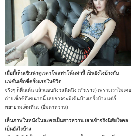
เมื่อกี้เห็นเขินน่าดูเวลาโพสท่าโน้นท่านี้ เป็นยังไงบ้างกับ
แฟชั่นเซ็กซี่ครั้งแรกในชีวิต
จริงๆ ก็ตื่นเต้น แล้วแอบกังวลนิดนึง (หัวเราะ) เพราะเราไม่เคย
ถ่ายเซ็กซี่ถึงขนาดนี้ เลยอาจจะมีเขินบ้างเกร็งบ้าง แต่ก็
พยายามเต็มที่นะ (ยิ้มตาหวาน)
เห็นภาพในหนังในละครเป็นสาวหวาน เอาเข้าจริงนิสัยใจคอ
เป็นยังไงบ้าง