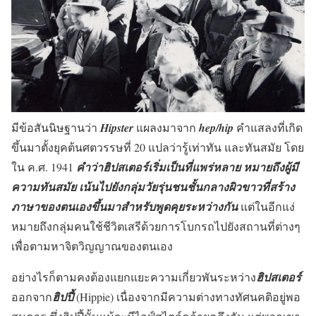
มีข้อสันนิษฐานว่า
Hipster
แผลงมาจาก
hep/hip
คำแสลงที่เกิด
ขึ้นมาตั้งยุคต้นศตวรรษที่ 20 แปลว่ารู้เท่าทัน และทันสมัย โดย
ใน ค.ศ. 1941
คำว่าฮิปสเตอร์เริ่มเป็นที่แพร่หลาย หมายถึงผู้มี
ความทันสมัย เน้นไปยังกลุ่มวัยรุ่นชนชั้นกลางผิวขาวที่สร้าง
ภาษาของตนเองขึ้นมาสำหรับพูดคุยระหว่างกัน
แต่ในอีกแง่
หมายถึงกลุ่มคนใช้ชีวิตเสรีด้วยการโบกรถไปยังสถานที่ต่างๆ
เพื่อตามหาจิตวิญญาณของตนเอง
อย่างไรก็ตามคงต้องแยกแยะความเกี่ยวพันระหว่าง
ฮิปสเตอร์
ออกจาก
ฮิปปี้
(Hippie) เนื่องจากมีความต่างทางทัศนคติอยู่พอ