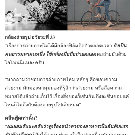
กล้องถ่ายรูป อวัยวะที่ 33
“เรื่องการถ่ายภาพไม่ได้มีกล้องฟิล์มติดตัวตลอดเวลา
ยังเป็น
คนธรรมดาคนหนึ่ง ใช้กล้องมือถือถ่ายตลอด
ผมถ่ายมันด้วย
ไอโฟนนี่แหละครับ
“หากถามว่าชอบการถ่ายภาพไหม หลักๆ คือชอบความ
สวยงาม มักมองหามุมมองที่รู้สึกว่าสวยงาม หรือสื่อความ
หมายได้แล้วถ่ายเก็บไว้ เรื่องสิ่งของก็เช่นกัน ถึงจะชื่นชอบแค่
ไหนก็ไม่ถึงกับต้องถ่ายรูปไปเสียหมด”
คลีนฟู้ดเท่านั้น?
“
ผมยอมรับนะครับว่าดูเรื่องหน้าตาของอาหารเป็นอันดับแรก
มันต้องดึงดูด
รู้สึกได้ว่าคนทำเขาใส่ใจ ส่วนเรื่องรับประทาน