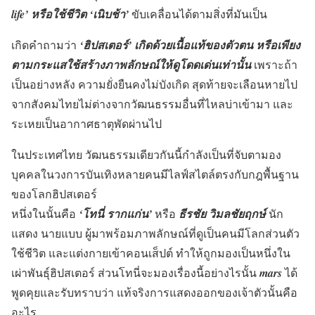
life’ หรือใช้ชีวิต ‘เนิบช้า’
ขับเคลื่อนได้ตามสิ่งที่มันเป็น
เกิดคำถามว่า
‘ฮิปสเตอร์’
เกิดด้วยเนื้อแท้ของตัวตน หรือเพียง
ตามกระแสใช้สร้างภาพลักษณ์ให้ดูโดดเด่นเท่านั้น
เพราะถ้า
เป็นอย่างหลัง ความยั่งยืนคงไม่บังเกิด สุดท้ายจะเลือนหายไป
จากสังคมไทยไม่ต่างจากวัฒนธรรมอื่นที่ไหลบ่าเข้ามา และ
ระเหยเป็นอากาศธาตุพัดผ่านไป
ในประเทศไทย วัฒนธรรมเดียวกันนี้กำลังเป็นที่จับตามอง
บุคคลในวงการบันเทิงหลายคนมีไลฟ์สไตล์ตรงกับกฎพื้นฐาน
ของโลกฮิปสเตอร์
หนึ่งในนั้นคือ
‘โทนี่ รากแก่น’
หรือ
ธีรชัย วิมลชัยฤกษ์
นัก
แสดง นายแบบ ผู้มาพร้อมภาพลักษณ์ที่ดูเป็นคนมีโลกส่วนตัว
ใช้ชีวิต และแต่งกายเข้าคอนเส็ปต์ ทำให้ถูกมองเป็นหนึ่งใน
เผ่าพันธุ์ฮิปสเตอร์ ส่วนโทนี่จะมองเรื่องนี้อย่างไรนั้น
mars
ได้
พูดคุยและรับทราบว่า แท้จริงการแสดงออกของเจ้าตัวนั้นคือ
อะไร