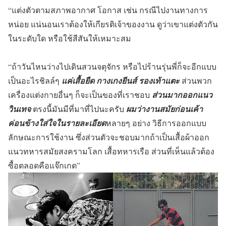
“แต่งตัวตามสภาพอากาศ โอกาส เช่น กรณีไปงานทางการ
หน่อย แน่นอนเราต้องให้เกียรติเจ้าของงาน ดูว่าเขาแต่งตัวกัน
ในระดับใด หรือใช้สีสันให้เหมาะสม
“ถ้าวันไหนว่างไปเดินสวนจตุจักร หรือไปร้านรุ่นพี่ก็จะอีกแบบ
เป็นอะไรชิลล์ๆ
แค่เสื้อยืด กางเกงยีนส์ รองเท้าแตะ
ส่วนพวก
เครื่องแต่งกายอื่นๆ ก็จะเป็นของที่เราชอบ
ส่วนมากออกแนว
วินเทจ
ตรงนี้มันมีที่มาที่ไปนะครับ
ผมว่างานสมัยก่อนเค้า
ค่อนข้างใส่ใจในรายละเอียด
หลายๆ อย่าง วิธีการออกแบบ
ลักษณะการใช้งาน ซึ่งส่วนตัวจะชอบมากถ้าเป็นเสื้อผ้าออก
แนวทหารสมัยสงครามโลก เสื้อทหารเรือ ส่วนที่เห็นแล้วต้อง
ซื้อตลอดคือแจ๊กเกต”