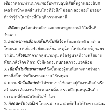
เชื่อว่าหลายท่านน่าจะพอรับทราบอุปนิสัยพื้นฐานของฮิปส
เตอร์มาบ้าง แต่สำหรับใครที่ยังนึกไม่ออก ลองมองไปรอบๆ
ตัวว่ารู้จักใครบ้างที่มีพฤติกรรมเหล่านี้
1.
มีอัตตาสูง
โลกส่วนตัวของพวกเขาถูกสงวนไว้ในพื้นที่
จำเพาะ
2.
ออกอาการเมื่อพบเห็นสิ่งไม่พึงใจ
พร้อมแสดงตัวต่อต้าน
โดยเฉพาะที่เกี่ยวกับสิ่งแวดล้อม เหตุนี้ทำให้ฮิปสเตอร์ถูกมอง
ว่าเป็น
‘หัวขบถ’
จากกลุ่มนายทุน หรือรัฐบาลที่วางนโยบาย
พัฒนาสิ่งใดๆ ก็ตามซึ่งมีผลกระทบต่อสภาวะแวดล้อม
3.
เชื่อมั่นในวิทยาศาสตร์
ถึงขั้นมองผู้คนที่แสวงหาศรัทธา
จากสิ่งลี้ลับว่าเป็นพวกงมงาย ไร้เหตุผล
4. ความ
รักในศิลปะ
ทำให้พวกเขาใช้เวลาอยู่กับงานศิลป์ หรือ
สร้างสรรค์ผลงานจำพวกแฮนด์เมด รวมถึงอุดหนุนสินค้า
ประเภทที่ต้องมีสไตล์ไม่ซ้ำใคร
5.
ฟังดนตรีทางเลือก
โดยเฉพาะแนวอินดี้ที่ไม่ได้รับความนิยม