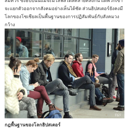
สมควร ซึ่งฮิปปี้นั้นแม้จะมีไลฟ์สไตล์คล้ายคลึงกัน แต่พวกเขา
จะแยกตัวออกจากสังคมอย่างเห็นได้ชัด ส่วนฮิปสเตอร์ยังคงมี
โลกของโซเชียลเป็นพื้นฐานของการปฏิสัมพันธ์กับสังคมวง
กว้าง
กฎพื้นฐานของโลกฮิปสเตอร์