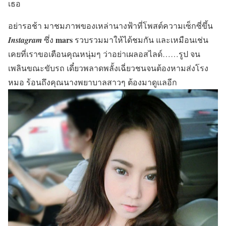
เธอ
อย่ารอช้า มาชมภาพของเหล่านางฟ้าที่โพสต์ความเซ็กซี่ขึ้น
mars
Instagram
ซึ่ง
รวบรวมมาให้ได้ชมกัน และเหมือนเช่น
เคยที่เราขอเตือนคุณหนุ่มๆ ว่าอย่าเผลอสไลด์……รูป จน
เพลินขณะขับรถ เดี๋ยวพลาดพลั้งเฉี่ยวชนจนต้องหามส่งโรง
หมอ ร้อนถึงคุณนางพยาบาลสาวๆ ต้องมาดูแลอีก