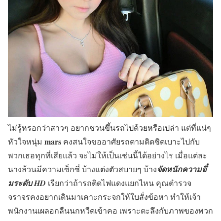
ไม่รู้หรอกว่าสาวๆ อยากชวนขึ้นรถไปด้วยหรือเปล่า แต่ที่แน่ๆ
mars
หัวใจหนุ่ม
คงสนใจขออาศัยรถตามติดชิดเบาะไปกับ
พวกเธอทุกที่เสียแล้ว จะไม่ให้เป็นเช่นนี้ได้อย่างไร เมื่อแต่ละ
นางล้วนมีความเซ็กซี่ บ้างแต่งตัวสบายๆ บ้าง
จัดหนักความอึ๋
มระดับ HD
เรียกว่าถ้ารถติดไฟแดงแยกไหน คุณตำรวจ
จราจรคงอยากเดินมาเคาะกระจกให้ใบสั่งข้อหา ทำให้เจ้า
พนักงานเผลอกลืนนกหวีดเข้าคอ เพราะตะลึงกับภาพของพวก