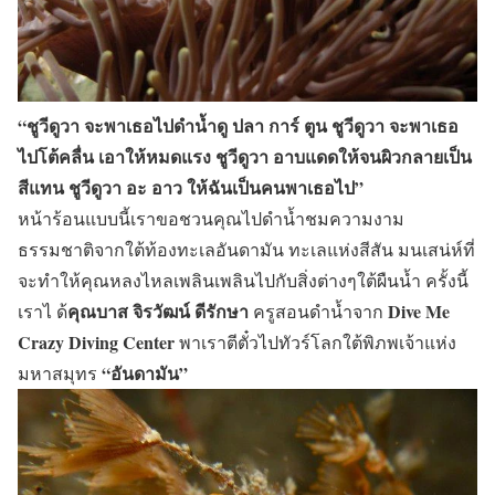
“ชูวีดูวา จะพาเธอไปดำน้ำดู ปลา การ์ ตูน ชูวีดูวา จะพาเธอ
ไปโต้คลื่น เอาให้หมดแรง ชูวีดูวา อาบแดดให้จนผิวกลายเป็น
สีแทน ชูวีดูวา อะ อาว ให้ฉันเป็นคนพาเธอไป
”
หน้าร้อนแบบนี้เราขอชวนคุณไปดำน้ำชมความงาม
ธรรมชาติจากใต้ท้องทะเลอันดามัน ทะเลแห่งสีสัน มนเสน่ห์ที่
จะทำให้คุณหลงไหลเพลินเพลินไปกับสิ่งต่างๆใต้ผืนน้ำ ครั้งนี้
คุณบาส จิรวัฒน์ ดีรักษา
Dive Me
เราไ ด้
ครูสอนดำน้ำจาก
Crazy Diving Center
พาเราตีตั๋วไปทัวร์โลกใต้พิภพเจ้าแห่ง
“อันดามัน”
มหาสมุทร