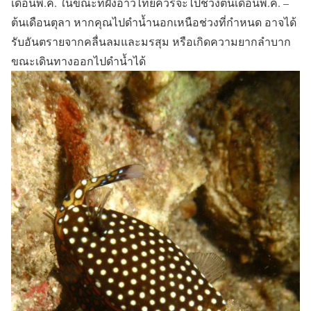
เดือนพ.ค. ในขณะที่ฝั่งอ่าวไทยควรจะไปช่วงต้นเดือนพ.ค. –
ต้นเดือนตุลา หากคุณไปดำน้ำนอกเหนือช่วงที่กำหนด อาจได้
รับอันตรายจากคลื่นลมและมรสุม หรือเกิดความยากลำบาก
ขณะเดินทางออกไปดำน้ำได้