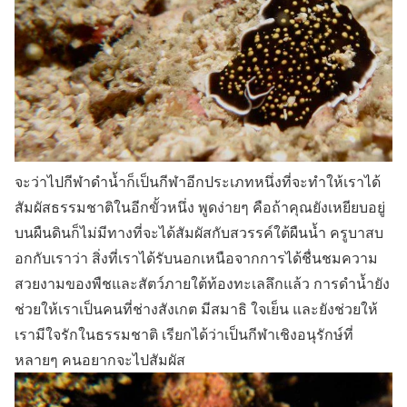
จะว่าไปกีฬาดำน้ำก็เป็นกีฬาอีกประเภทหนึ่งที่จะทำให้เราได้
สัมผัสธรรมชาติในอีกขั้วหนึ่ง พูดง่ายๆ คือถ้าคุณยังเหยียบอยู่
บนผืนดินก็ไม่มีทางที่จะได้สัมผัสกับสวรรค์ใต้ผืนน้ำ ครูบาสบ
อกกับเราว่า สิ่งที่เราได้รับนอกเหนือจากการได้ชื่นชมความ
สวยงามของพืชและสัตว์ภายใต้ท้องทะเลลึกแล้ว การดำน้ำยัง
ช่วยให้เราเป็นคนที่ช่างสังเกต มีสมาธิ ใจเย็น และยังช่วยให้
เรามีใจรักในธรรมชาติ เรียกได้ว่าเป็นกีฬาเชิงอนุรักษ์ที่
หลายๆ คนอยากจะไปสัมผัส