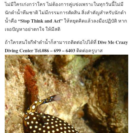
ไม่มีใครเก่งกว่าใคร ไม่ต้องการคู่แข่งเพราะในทุกวันนี้ไม่มี
นักดำน้ำทีมชาติ ไม่มีกรรมการตัดสิน สิ่งสำคัญสำหรับนักดำ
“Stop Think and Act”
น้ำคือ
ให้หยุดคิดแล้วลงมือปฏิบัติ หาก
เจอปัญหาอย่าตกใจ ให้มีสติ
Dive Me Crazy
ถ้าใครสนใจกีฬาดำน้ำก็สามารถติดต่อไปได้ที่
Diving Center Tel.086 – 699 – 6403
ติดต่อครูบาส